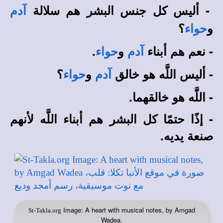
- أليس كل جنس البشر هم سلالة
آدم
و
؟
حواء
- نعم هم أبناء
و
.
آدم
حواء
- أليس اللَّه هو خالق
و
؟
آدم
حواء
- اللَّه هو خالقهما.
- إذًا حتمًا كل البشر هم أبناء اللَّه لأنهم
صنعة يديه.
Image: A heart with musical notes, by Amgad
St-Takla.org
Wadea.