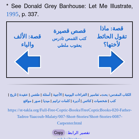
*
See Donald Grey Banhouse: Let Me Illustrate,
, p. 337.
1995
قصة: ماذا
قصص قصيرة
تقول الحائط
قصة: الألف
كتب القمص تادرس
لأختها؟
والياء
يعقوب ملطي
|
|
|
|
|
|
|
،
:
الكتاب المقدس
بحث
تفاسير
القراءات اليومية
الأجبية
أسئلة
طقس
عقيدة
تاريخ
|
|
|
|
|
|
|
كتب
شخصيات
كنائس
أديرة
كلمات ترانيم
ميديا
صور
مواقع
https://st-takla.org/Full-Free-Coptic-Books/FreeCopticBooks-020-Father-
Tadros-Yaacoub-Malaty/007-Short-Stories/Short-Stories-0087-
Carpenter.html
تقصير الرابط:
Copy