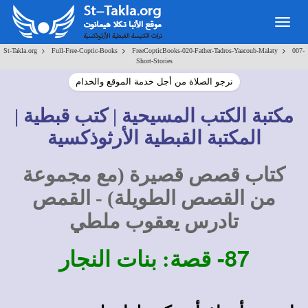
Togg
navig
>
>
>
St-Takla.org
Full-Free-Coptic-Books
FreeCopticBooks-020-Father-Tadros-Yaacoub-Malaty
007-
Short-Stories
نرجو الصلاة من أجل خدمة الموقع والخدام
مكتبة الكتب المسيحية | كتب قبطية |
المكتبة القبطية الأرثوذكسية
كتاب قصص قصيرة (مع مجموعة
من القصص الطويلة) - القمص
تادرس يعقوب ملطي
87-
قصة: بنات النجار