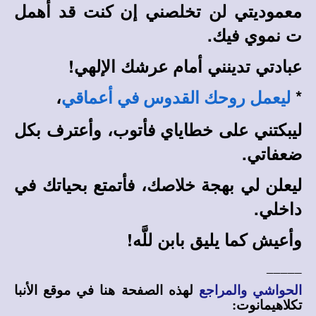
معموديتي لن تخلصني إن كنت قد أهمل
ت نموي فيك.
عبادتي تدينني أمام عرشك الإلهي!
،
*
ليعمل روحك القدوس في أعماقي
ليبكتني على خطاياي فأتوب، وأعترف بكل
ضعفاتي.
ليعلن لي بهجة خلاصك، فأتمتع بحياتك في
داخلي.
وأعيش كما يليق بابن للَّه!
_____
الحواشي والمراجع
لهذه الصفحة هنا في
موقع الأنبا
تكلاهيمانوت
: