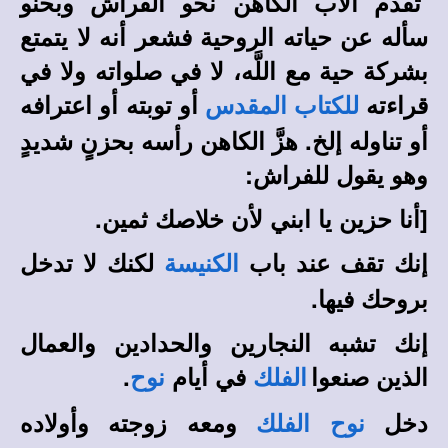
تقدم الأب الكاهن نحو الفراش وبحنو
سأله عن حياته الروحية فشعر أنه لا يتمتع
بشركة حية مع اللَّه، لا في صلواته ولا في
قراءته
أو توبته أو اعترافه
للكتاب المقدس
أو تناوله إلخ. هزَّ الكاهن رأسه بحزنٍ شديدٍ
وهو يقول للفراش:
[أنا حزين يا ابني لأن خلاصك ثمين.
إنك تقف عند باب
لكنك لا تدخل
الكنيسة
بروحك فيها.
إنك تشبه النجارين والحدادين والعمال
الذين صنعوا
في أيام
.
الفلك
نوح
دخل
ومعه زوجته وأولاده
نوح
الفلك