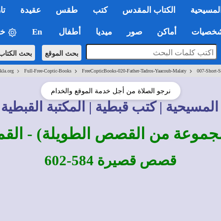
لمسيحية
الكتاب المقدس
كتب
طقس
عقيدة
تا
صيات
أماكن
صور
ميديا
أطفال
En
خي
بحث الموقع
بحث الكتاب
>
>
>
kla.org
Full-Free-Coptic-Books
FreeCopticBooks-020-Father-Tadros-Yaacoub-Malaty
007-Short-S
نرجو الصلاة من أجل خدمة الموقع والخدام
المسيحية | كتب قبطية | المكتبة القبطية 
موعة من القصص الطويلة) - ال
قصص قصيرة 584-602