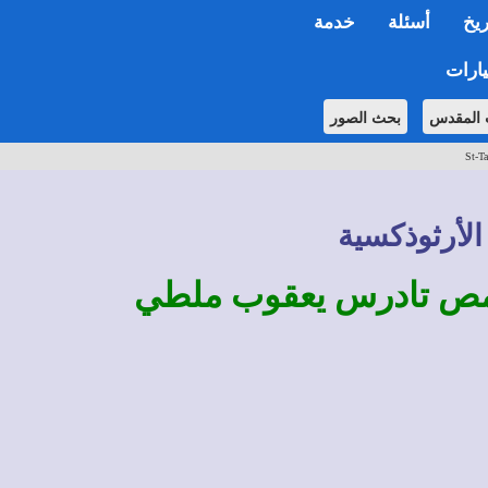
ريخ
أسئلة
خدمة
ارات
 المقدس
بحث الصور
St-Ta
الأرثوذكسية
قمص تادرس يعقوب ملطي