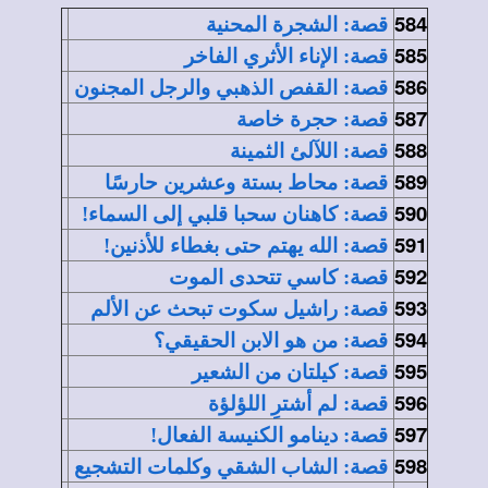
584
قصة: الشجرة المحنية
585
قصة: الإناء الأثري الفاخر
586
قصة: القفص الذهبي والرجل المجنون
587
قصة: حجرة خاصة
588
قصة: اللآلئ الثمينة
589
قصة: محاط بستة وعشرين حارسًا
590
قصة: كاهنان سحبا قلبي إلى السماء!
591
قصة: الله يهتم حتى بغطاء للأذنين!
592
قصة: كاسي تتحدى الموت
593
قصة: راشيل سكوت تبحث عن الألم
594
قصة: من هو الابن الحقيقي؟
595
قصة: كيلتان من الشعير
596
قصة: لم أشترِ اللؤلؤة
597
قصة: دينامو الكنيسة الفعال!
598
قصة: الشاب الشقي وكلمات التشجيع