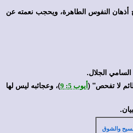
ح أذهان النفوس الطاهرة، ويحجب نعمته عن
السامي الجلال.
ائم لا تفحص" (
)، وعجائبه ليس لها
أيوب 5: 9
يان.
سيح والشوق