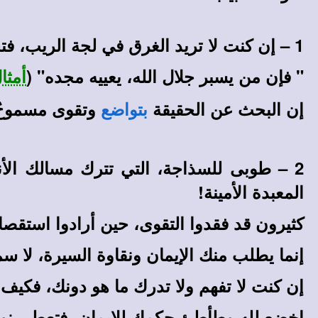
1 – إن كنت لا تريد الغرق في لجة الريب، فتحاش أن تسبر، ببحثٍ فضوليٍ باطل، أعماق هذا السر البعيد الغور.
" فإن من يسبر جلال الله، يعييه مجده" (
أمثال 25
إن البحث عن الحقيقة
وتقوى مسموحٌ ب
بتواضع
2
– طوبى للسذاجة، التي تترك مسالك الأن
المعبدة الأمينة!
كثيرون قد فقدوا التقوى، حين أرادوا استقصاء 
إنما يطلب منك الإيمان ونقاوة السيرة، لا سم
إن كنت لا تفهم ولا تدرك ما هو دونك، فكي
اخضع لله وطأطئ حكمك للإيمان، فتعطى نو