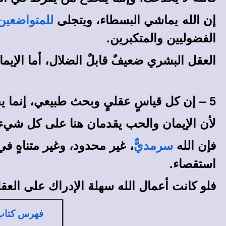
إن الله يماشي البسطاء، ويتجلى
للمتواضعين
الفضوليين والمتكبرين.
العقل البشري ضعيفٌ قابلٌ الضلال، أما الإيم
5 – إن كل قياسٍ عقليٍ وبحث طبيعي، إنما يجب أن يتبعا الإيمان لا أن يسبقاه أو يخالفاه؛
لأن الإيمان والحب يقدمان هنا على كل شيء،
فإن الله
، غير محدود، وغير متناهٍ 
سرمديٌّ
استقصاء.
فلو كانت أعمال الله سهلة الإدراك على العق
فهرس كتاب 