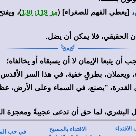
، [يعطي الفهم للصغراء] (
)، ويفت
مز 119: 130
ان الحقيقي، فلا يمكن أن يضل.
 ويعملان، بطرقٍ خفية، في هذا السر الأقدس 
في القدرة، "يصنع، في السماء وعلى الأرض، عظ
ل البشري، لما حق أن تدعى عجيبةً ومعجزة الب
الاقتداء
الاقتداء بالمسيح
في حب الم