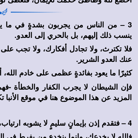
3 – من الناس من يجربون بشدةٍ في ما يخ
ينسب ذلك إليهم، بل بالحري إلى العدو.
فلا تكترث، ولا تجادل أفكارك، ولا تجب على 
عنك العدو الشرير.
كثيرًا ما يعود بفائدةٍ عظمى على خادم الله،
فإن الشيطان لا يجرب الكفار والخطأة -فهم 
المزيد عن هذا الموضوع هنا في
موقع الأنبا تك
4 – فتقدم إذن بإيمانٍ سليمٍ لا يشوبه ارتياب، وادنُ من هذا السر بهيبةٍ وتخشع، وفوض باطمئنانٍ، إلى الله القدير، كل ما يفوتك إدراكه.
فالله لا يخدعك، وإنما ينخدع من يفرط في ال