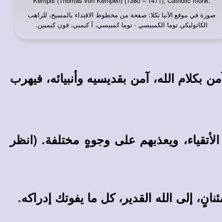
Kempis (Thomas von Kempen) (1380 – 1471), Catholic monk.
صورة في
: صفحة من مخطوط الاقتداء بالمسيح، للراهب
موقع الأنبا تكلا
الكاثوليكي توما الكمبيسي - توما كمبيسي، آ كيمبي، فون كيمبين.
 بكلام الله، آمن بقديسيه وأنبيائه، فيهرب
أتقياء، ويعذبهم على وجوهٍ مختلفة
. (انظر