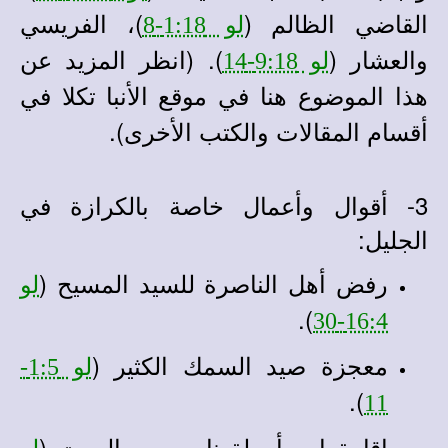
القاضي الظالم (
)، الفريسي
لو 1:18-8
والعشار (
)
. (انظر المزيد عن
لو 9:18-14
هذا الموضوع هنا في
في
موقع الأنبا تكلا
أقسام المقالات والكتب الأخرى).
3- أقوال وأعمال خاصة بالكرازة في
الجليل:
رفض أهل الناصرة للسيد المسيح (
لو
).
16:4-30
معجزة صيد السمك الكثير (
لو 1:5-
).
11
إقامة ابن أرملة نايين من الموت (