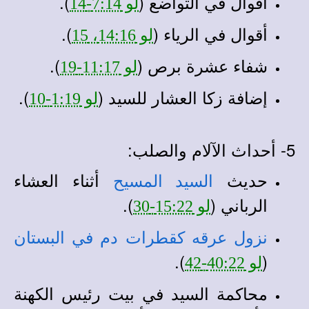
أقوال في التواضع (
).
لو 7:14-14
أقوال في الرياء (
).
لو 14:16، 15
شفاء عشرة برص (
).
لو 11:17-19
إضافة زكا العشار للسيد (
).
لو 1:19-10
5- أحداث الآلام والصلب:
حديث
أثناء العشاء
السيد المسيح
الرباني (
).
لو 15:22-30
نزول عرقه كقطرات دم في البستان
).
(
لو 40:22-42
محاكمة السيد في بيت رئيس الكهنة