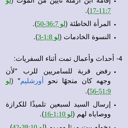
لو
).
11:7-17
المرأة الخاطئة (
).
لو 36:7-50
النسوة الخادمات (
).
لو 1:8-3
4- أحداث وأعمال تمت أثناء السفريات:
رفض قرية للسامريين للرب "لأن
وجهه كان متجهًا نحو
" (
أورشليم
لو
).
51:9-56
إرسال السيد لسبعين تلميذًا للكرازة
ووصاياه لهم (
).
لو 1:10-16
دخوله بيت مرثا ومريم (
).
لو 38:10-42