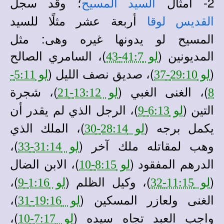
2- أمثال
؛ وقد سجل
السيد المسيح
أربعة عشر مثلًا للسيد
القديس لوقا
المسيح لو يدونها غيره وهى: مثل
المديونين (
)، السامري الصالح
لو 41:7-43
(
)، صديق نصف الليل (
لو 29:10-37
لو 5:11-
)، الغنى الغبي (
)، شجرة
8
لو 13:12-21
التين (
)، الرجل الذي لم يقدر أن
لو 6:13-9
يكمل برجه (
)، الملك الذي
لو 28:14-30
وهب لمقاتله ملك آخر (
)،
لو 31:14-33
الدرهم المفقود (
)، الابن الضال
لو 8:15-10
(
)، وكيل الظلم (
)،
لو 11:15-32
لو 1:16-9
الغنى ولعازر المسكين (
)،
لو 19:16-31
واجب العبد تجاه سيده (
)،
لو 7:17-10