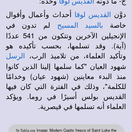
ج- ما دونه
وحده:
القديس لوقا
دوَّن
أحداث وأعمال وأقوال
القديس لوقا
خاصة
لم تدون في
بالسيد المسيح
الإنجيلين الآخرين وتتكون من 541 عددًا
(آية). وقد تسلمها، بحسب تأكيده هو
وتأكيد العلماء، من تلاميذ الرب،
الرسل
شهود العيان "كما سلمها إلينا الذين كانوا
منذ البدء معاينين (شهود عيان) وخدامًا
للكلمة"، وذلك في الفترة التي كان فيها
القديس بولس أسيرًا في روما. ويؤكد
العلماء أنه تسلمها في قيصرية.
Image: Modern Coptic fresco of Saint Luke the
St-Takla.org