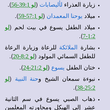
زيارة العذراء
(
).
ل
أليصابات
لو 39:1-56
ميلاد
(
).
يوحنا المعمدان
لو 57:1-59
ميلاد الطفل يسوع في بيت لحم (
لو
).
1:2-7
بشارة
للرعاة وزيارة الرعاة
الملائكة
للطفل السمائي المولود (
).
لو 8:2-20
ختان الطفل
(
).
يسوع
لو 21:2-24
نبوءة سمعان الشيخ و
(
حنة النبية
لو
).
25:2-38
ذهاب الصبي يسوع في سم الثانية
عشر إلى الهيكل ومحاورته المعلمين