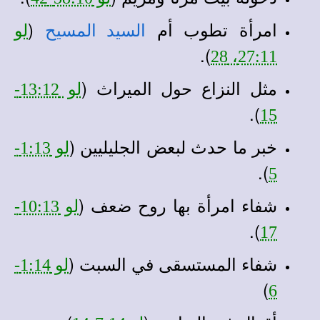
امرأة تطوب أم
(
السيد المسيح
لو
).
27:11، 28
مثل النزاع حول الميراث (
لو 13:12-
).
15
خبر ما حدث لبعض الجليليين (
لو 1:13-
).
5
شفاء امرأة بها روح ضعف (
لو 10:13-
).
17
شفاء المستسقى في السبت (
لو 1:14-
)
6