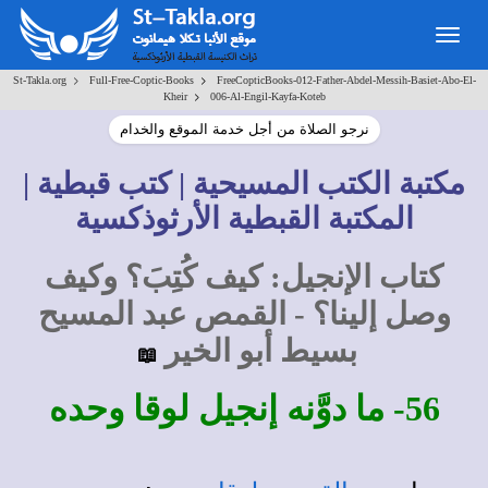
Togg
navig
>
>
St-Takla.org
Full-Free-Coptic-Books
FreeCopticBooks-012-Father-Abdel-Messih-Basiet-Abo-El-
>
Kheir
006-Al-Engil-Kayfa-Koteb
نرجو الصلاة من أجل خدمة الموقع والخدام
مكتبة الكتب المسيحية | كتب قبطية |
المكتبة القبطية الأرثوذكسية
كتاب الإنجيل: كيف كُتِبَ؟ وكيف
وصل إلينا؟ - القمص عبد المسيح
بسيط أبو الخير
📖
56- ما دوَّنه إنجيل لوقا وحده