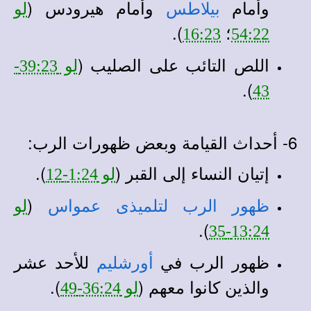
وأمام
وأمام هيرودس (
بيلاطس
لو
؛
).
16:23
54:22
اللص التائب على الصليب (
لو 39:23-
).
43
6- أحداث القيامة وبعض ظهورات الرب:
إتيان النساء إلى القبر (
).
لو 1:24-12
(
ظهور الرب لتلميذى عمواس
لو
).
13:24-35
ظهور الرب في
للأحد عشر
أورشليم
والذين كانوا معهم (
).
لو 36:24-49