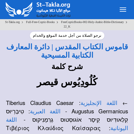
Toggle
navigation
>
>
>
St-Takla.org
Full-Free-Coptic-Books
FreeCopticBooks-002-Holy-Arabic-Bible-Dictionary
22_K
نرجو الصلاة من أجل خدمة الموقع والخدام
قاموس الكتاب المقدس | دائرة المعارف
الكتابية المسيحية
شرح كلمة
كُلُودِيُوس قيصر
: Tiberius Claudius Caesar
←
اللغة الإنجليزية
Augustus Germanicus -
: טִיבֶּרְיוּס
اللغة العبرية
קְלַאוּדִיוּס קֵיסָר אוֹגוּסְטוּס גֶרְמָנִיקוּס -
اللغة
: Τιβέριος Κλαύδιος Καίσαρας
اليونانية