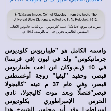
Image: Coin of Claudius - from the book: The
St-Takla.org
Universal Bible Dictionary, edited by: F. N. Peloubet, 1912.
صورة في
: عملة كلوديوس - من كتاب: قاموس الكتاب
موقع الأنبا تكلا
المقدس العالمي، تحرير: ف. ن. بالوبيت، 1912 م.
واسمه الكامل هو "طيباريوس كلوديوس
جرمانيكوس" ولد في ليون (في فرنسا)
في 10 ق.م.وكان ابن اخت طيباريوس
قيصر، وحفيد "ليفيا" زوجة أوغسطس
قيصر، وفي عام 37 م عينه "كاليجولا
قيصر"قنصلًا وبعد موت كاليجولا، نادي
الحرس الإمبراطوري بكلوديوس
امبراطورا وقد أيد مجلس الشيوخ هذا