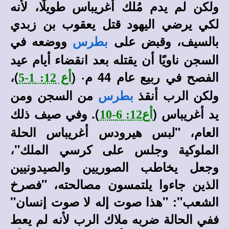
ولكن لم يدم مُلك أغريباس طويلًا، لأنه
لكي يرضي اليهود قتل يعقوب بن زبدي
بالسيف، وقبض على
ووضعه في
بطرس
السجن ناويًا أن يقتله بعد انقضاء أيام عيد
الفصح في ربيع عام 44 م· (
)،
أع 12: 1-5
ولكن الرب أنقذ
من السجن ومن
بطرس
يد أغريباس (
). وفي صيف ذلك
أع12: 6-10
العام، "لبس هيرودس أغريباس الحلة
الملوكية وجلس على كرسي الملك"،
وجعل يخاطب الصوريين والصيدونيين
الذين جاءوا يلتمسون مصالحته، "فصرخ
الشعب": "هذا صوت إله لا صوت إنسان"
ففي الحالة ضربه ملاك الرب لأنه لم يعط