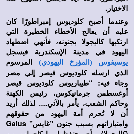
الاختيار.
وعندما أصبح كلوديوس إمبراطورًا كان
عليه أن يعالج الأخطاء الخطيرة التي
ارتكبها كاليجولا بجنونه، فأنهي اضطهاد
اليهود في مدينة الإسكندرية فيسجل
المرسوم
يوسيفوس (المؤرخ اليهودي)
الذي ارسله كلوديوس قيصر إلي مصر
وجاء فيه: “طيباريوس كلوديوس قيصر
أوغسطس جرمانيكوس، رئيس الكهنة
وحاكم الشعب، يأمر بالآتي.... لذلك أريد
أن لا تُحرم أمة اليهود من حقوقهم
وامتيازاتهم بسبب جنون "غايس" Gaius
(كاليجولا)، وأن يحتفظوا بما كان لهم من