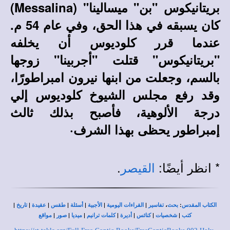
بريتانيكوس "بن" ميسالينا" (Messalina)
كان يسبقه في هذا الحق، وفي عام 54 م.
عندما قرر كلوديوس أن يخلفه
"بريتانيكوس" قتلت "أجربينا" زوجها
بالسم، وجعلت من ابنها نيرون امبراطورًا،
وقد رفع مجلس الشيوخ كلوديوس إلي
درجة الألوهية، فأصبح بذلك ثالث
إمبراطور يحظى بهذا الشرف·
* انظر أيضًا:
.
القيصر
|
|
|
|
|
|
|
،
:
الكتاب المقدس
بحث
تفاسير
القراءات اليومية
الأجبية
أسئلة
طقس
عقيدة
تاريخ
|
|
|
|
|
|
|
كتب
شخصيات
كنائس
أديرة
كلمات ترانيم
ميديا
صور
مواقع