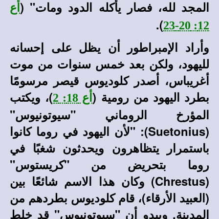
المجد لله، فصار يأكله الدود ومات" (
أع
).
12: 20-23
وأراد الإمبراطور أن يظل على إحسانه
لليهود، ولكن بعد خمس سنوات من موت
أغريباس، أصدر كلوديوس قيصر مرسومًا
بطرد اليهود من رومية (
)، ويكتب
أع 18: 2
المؤرخ الروماني "سيوتونيوس"
(Suetonius): "لأن اليهود في روما كانوا
باستمرار يتظاهرون ويحدثون شغبًا في
روما بتحريض من "كريستوس"
(Chrestus) وكان هذا الاسم شائعًا بين
(العبيد الأرقاء)، قام كلوديوس بطردهم من
المدينة. ويبدو أن "سيوتونيوس" قد خلط