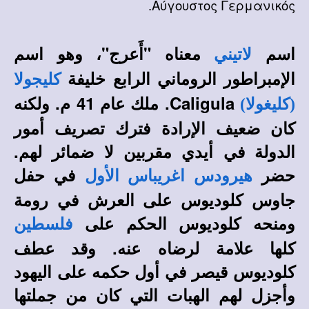
Αύγουστος Γερμανικός.
اسم
معناه "أَعرج"، وهو اسم
لاتيني
الإمبراطور الروماني الرابع خليفة
كليجولا
Caligula. ملك عام 41 م. ولكنه
(كليغولا)
كان ضعيف الإرادة فترك تصريف أمور
الدولة في أيدي مقربين لا ضمائر لهم.
حضر
في حفل
هيرودس اغريباس الأول
جاوس كلوديوس على العرش في رومة
ومنحه كلوديوس الحكم على
فلسطين
كلها علامة لرضاه عنه. وقد عطف
كلوديوس قيصر في أول حكمه على اليهود
وأجزل لهم الهبات التي كان من جملتها