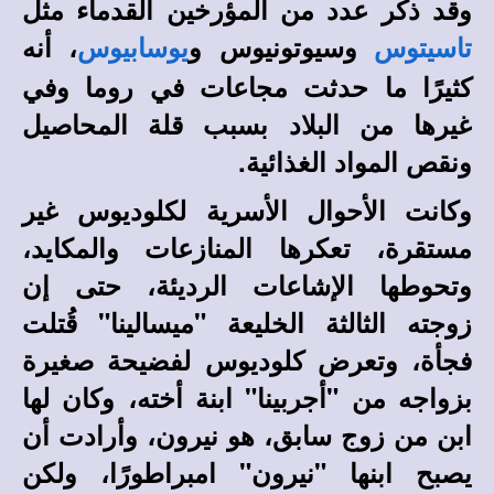
وقد ذكر عدد من المؤرخين القدماء مثل
وسيوتونيوس و
، أنه
تاسيتوس
يوسابيوس
كثيرًا ما حدثت مجاعات في روما وفي
غيرها من البلاد بسبب قلة المحاصيل
ونقص المواد الغذائية.
وكانت الأحوال الأسرية لكلوديوس غير
مستقرة، تعكرها المنازعات والمكايد،
وتحوطها الإشاعات الرديئة، حتى إن
زوجته الثالثة الخليعة "ميسالينا" قُتلت
فجأة، وتعرض كلوديوس لفضيحة صغيرة
بزواجه من "أجربينا" ابنة أخته، وكان لها
ابن من زوج سابق، هو نيرون، وأرادت أن
يصبح ابنها "نيرون" امبراطورًا، ولكن