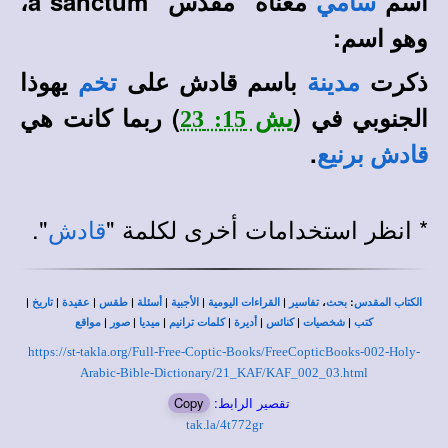
اسم
معناه "مقدس" a sanctum،
سامي
وهو اسم:
ذكرت
باسم قادش على
يهوذا
مدينة
تخم
الجنوبي في (
) ربما كانت هي
يش 15: 23
.
قادش برنيع
* انظر استخدامات أخرى لكلمة "
".
قادش
|
|
|
|
|
|
|
،
:
الكتاب المقدس
بحث
تفاسير
القراءات اليومية
الأجبية
أسئلة
طقس
عقيدة
تاريخ
|
|
|
|
|
|
|
كتب
شخصيات
كنائس
أديرة
كلمات ترانيم
ميديا
صور
مواقع
https://st-takla.org/Full-Free-Coptic-Books/FreeCopticBooks-002-Holy-
Arabic-Bible-Dictionary/21_KAF/KAF_002_03.html
تقصير الرابط:
Copy
tak.la/4t772gr