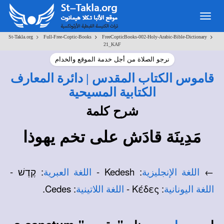
Toggle
navigation
>
>
>
St-Takla.org
Full-Free-Coptic-Books
FreeCopticBooks-002-Holy-Arabic-Bible-Dictionary
21_KAF
نرجو الصلاة من أجل خدمة الموقع والخدام
قاموس الكتاب المقدس | دائرة المعارف
الكتابية المسيحية
شرح كلمة
مَدِينَة قادَش على تخم يهوذا
←
: Kedesh -
: קֶדֶשׁ -
اللغة الإنجليزية
اللغة العبرية
: Cedes.
: Κέδες -
اللغة اليونانية
اللغة اللاتينية