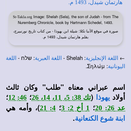
Image: Shelah (Sela), the son of Judah - from The
St-Takla.org
Nuremberg Chronicle, book by Hartmann Schedel, 1493.
صورة في
: شيلة ابن يهوذا - من كتاب تاريخ نورنبيرج،
موقع الأنبا تكلا
بقلم هارتمان شيدل، 1493 م.
←
: Shelah -
: שלח -
اللغة الإنجليزية
اللغة العبرية
اللغة
: Σηλώμ.
اليونانية
اسم عبراني معناه "طلب" وكان ثالث
أولاد
(
؛
؛
يهوذا
تك 38: 5، 11، 14، 26
46: 12
؛
؛
)، وأمه هي
عد 26: 20
1 أخ 2: 3
4: 21
.
ابنة شوع الكنعانية