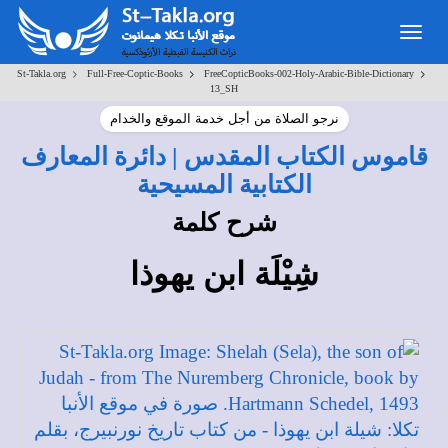
Toggle
navigation
>
>
>
St-Takla.org
Full-Free-Coptic-Books
FreeCopticBooks-002-Holy-Arabic-Bible-Dictionary
13_SH
نرجو الصلاة من أجل خدمة الموقع والخدام
قاموس الكتاب المقدس | دائرة المعارف
الكتابية المسيحية
شرح كلمة
شِيْلَة ابن يهوذا