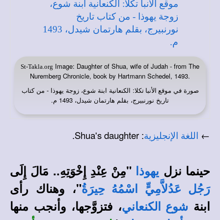
Image: Daughter of Shua, wife of Judah - from The
St-Takla.org
Nuremberg Chronicle, book by Hartmann Schedel, 1493.
صورة في
: الكنعانية ابنة شوع، زوجة يهوذا - من كتاب
موقع الأنبا تكلا
تاريخ نورنبيرج، بقلم هارتمان شيدل، 1493 م.
.
's daughter
: Shua
←
اللغة الإنجليزية
حينما نزل
"مِنْ عِنْدِ إِخْوَتِهِ.. مَالَ إِلَى
يهوذا
"، وهناك رأى
رَجُل عَدُلاَّمِيٍّ اسْمُهُ حِيرَةُ
ابنة
، فتزوَّجها، وأنجب منها
شوع الكنعاني