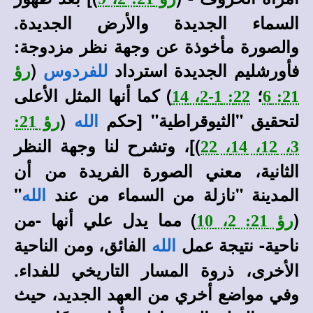
السماء الجديدة والأرض الجديدة.
والصورة مأخوذة عن وجهة نظر مزدوجة:
فأورشليم الجديدة استرداد
(
للفردوس
رؤ
؛
) كما أنها المثل الأعلى
22: 1-2، 14
21: 6
لتحقيق "الثيوقراطية" [حكم
(
الله
رؤ 21:
)]، وتشرح لنا وجهة النظر
3، 12، 14، 22
الثانية، معني الصورة الفريدة من أن
المدينة "نازلة من السماء من عند
"
الله
(
) مما يدل علي أنها -من
رؤ 21: 2، 10
ناحية- نتيجة عمل
الفائق، ومن الناحية
الله
الأخرى، ذروة المسار التاريخي للفداء.
وفي مواضع أخري من العهد الجديد، حيث