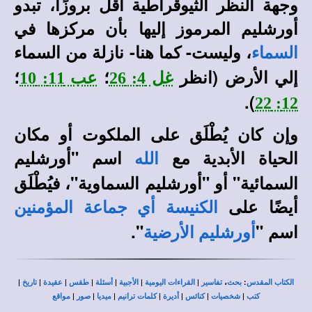
وجهة النظر الثيوقراطية أقل بروزًا، تبدو
أورشليم المرموز إليها بأن مركزها في
، وليست- كما هنا- نازلة من السماء
السماء
إلي الأرض (انظر
؛
؛
غل 4: 26
عب 11: 10
).
12: 22
وإن كان يُطْلَق على الملكوت أو مكان
الحياة الأبدية مع
اسم "أورشليم
الله
السمائية" أو "أورشليم السماوية"، فيُطْلَق
أيضًا على
الكنيسة أي جماعة المؤمنين
اسم "
".
أورشليم الأرضية
|
|
|
|
|
|
|
،
:
الكتاب المقدس
بحث
تفاسير
القراءات اليومية
الأجبية
أسئلة
طقس
عقيدة
تاريخ
|
|
|
|
|
|
|
كتب
شخصيات
كنائس
أديرة
كلمات ترانيم
ميديا
صور
مواقع