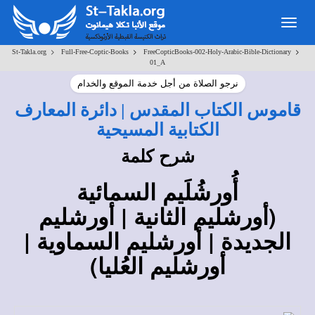
Toggle
navigation
>
>
>
St-Takla.org
Full-Free-Coptic-Books
FreeCopticBooks-002-Holy-Arabic-Bible-Dictionary
01_A
نرجو الصلاة من أجل خدمة الموقع والخدام
قاموس الكتاب المقدس | دائرة المعارف
الكتابية المسيحية
شرح كلمة
أُورشُلَيم السمائية
(أورشليم الثانية | أورشليم
الجديدة | أورشليم السماوية |
أورشليم العُليا)