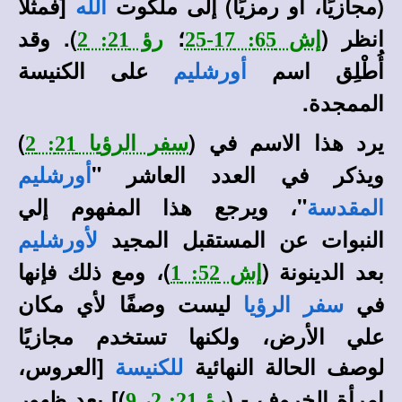
(مجازيًا، أو رمزيًا) إلى ملكوت
[فمثلًا
الله
انظر (
؛
). وقد
إش 65: 17-25
رؤ 21: 2
أُطْلِق اسم
على الكنيسة
أورشليم
الممجدة.
يرد هذا الاسم في (
)
سفر الرؤيا 21: 2
ويذكر في العدد العاشر "
أورشليم
"، ويرجع هذا المفهوم إلي
المقدسة
النبوات عن المستقبل المجيد
لأورشليم
بعد الدينونة (
)، ومع ذلك فإنها
إش 52: 1
في
ليست وصفًا لأي مكان
سفر الرؤيا
علي الأرض، ولكنها تستخدم مجازيًا
لوصف الحالة النهائية
[العروس،
للكنيسة
امرأة الخروف - (
)] بعد ظهور
رؤ 21: 2، 9