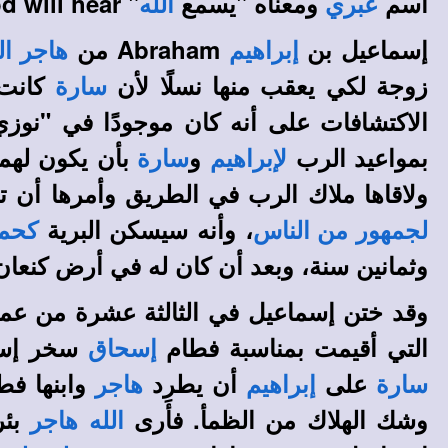
اسم
ومعناه "يسمع
" God will hear، وهو:
عبري
الله
إسماعيل بن
Abraham
من
إبراهيم
هاجر ا
زوجة لكي يعقب منها نسلًا لأن
كانت ع
سارة
الاكتشافات على أنه كان موجودًا في "نوز
بمواعيد الرب
و
بأن يكون لهما
لإبراهيم
سارة
ولاقاها ملاك الرب في الطريق وأمرها أن 
، وأنه سيسكن البرية
لجمهور من الناس
كحم
وثمانين سنة، وبعد أن كان له في أرض كنعا
وقد ختن إسماعيل في الثالثة عشرة من عمر
التي أقيمت بمناسبة فطام
سخر إسما
إسحاق
على
أن يطرد
وابنها فط
سارة
إبراهيم
هاجر
وشك الهلاك من الظمأ. فأَرى
بئر
الله
هاجر