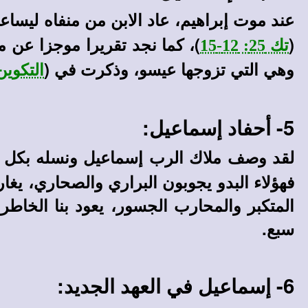
عند موت إبراهيم، عاد الابن من منفاه ليساعد
(
)، كما نجد تقريرا موجزا عن موته عند
تك 25: 12-15
وهي التي تزوجها عيسو، وذكرت في (
التكوين 36:
5- أحفاد إسماعيل:
لقد وصف ملاك الرب إسماعيل ونسله بكل دقة 
فهؤلاء البدو يجوبون البراري والصحاري، يغ
المتكبر والمحارب الجسور، يعود بنا الخاط
سبع.
6- إسماعيل في العهد الجديد: