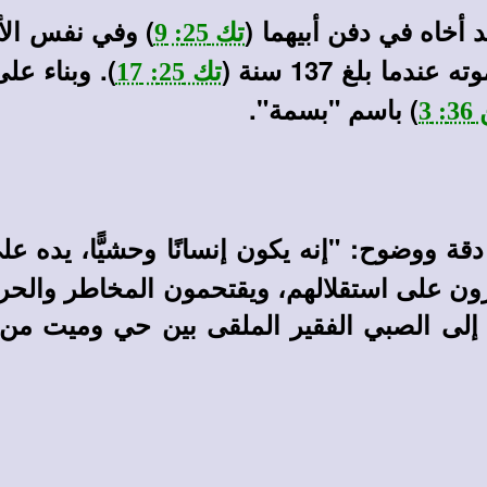
 أخاه في دفن أبيهما (
) وفي نفس الأ
تك 25: 9
ما بلغ 137 سنة (
). وبناء عل
تك 25: 17
) باسم "بسمة".
 3
ووضوح: "إنه يكون إنسانًا وحشيًّا، يده عل
ارون على استقلالهم، ويقتحمون المخاطر والحر
ر إلى الصبي الفقير الملقى بين حي وميت م