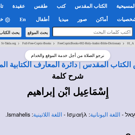
لمسيحية
الكتاب المقدس
كتب
طقس
عقيدة
تا
صيات
أماكن
صور
ميديا
أطفال
En
خي
بحث الموقع
بحث الكتاب
>
>
>
St-Takla.org
Full-Free-Coptic-Books
FreeCopticBooks-002-Holy-Arabic-Bible-Dictionary
01_A
نرجو الصلاة من أجل خدمة الموقع والخدام
لكتاب المقدس | دائرة المعارف الكتابية ال
شرح كلمة
إِسْمَاعِيل ابْن إبراهيم
מָעֵאל -
: Ισμαήλ -
: Ismahelis.
اللغة اليونانية
اللغة اللاتينية