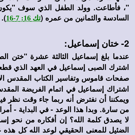
"، فأطاعت. وولد الطفل الذي سوف "يكون إ
السادسة والثمانين من عمره (
).
تك 16: 7-16
2- ختان إسماعيل:
عندما بلغ إسماعيل الثالثة عشرة "ختن الص
اشترك الصبى إسماعيل في العهد الذي قطعه ا
صفحات قاموس وتفاسير الكتاب المقدس ال
اشتراك إسماعيل في اتمام الفريضة المقدسة
ويمكننا أن نفترض أنه ربما جاء وقت نظر فيه
من سارة. وبدا هذا الوعد - في البداية - أم
لا يصدق كلمة الله؟ إن أفكاره من نحو إسما
الضئيل للمعنى الحقيقي لوعد الله كل هذه ع