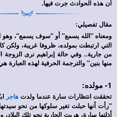
أن هذه الحوادث جرت فيها.
مقال تفصيلي:
ومعناه "الله يسمع" أو "سوف يسمع"، وهو 
التي ارتبطت بمولده، ظروفا غريبة، ولكن كا
من جارية.. وفي حالة إبراهيم نرى الزوجة ال
منها بنين" والترجمة الحرفية لهذه العبارة هي:
1- مولده:
تحققت انتظارات سارة عندما ولدت
ابن
هاجر
"رأت أنها حبلت تغير سلوكها من نحو سيدتها تغ
أذلتها سارة، هربت الجارية نحو تلك البلاد،