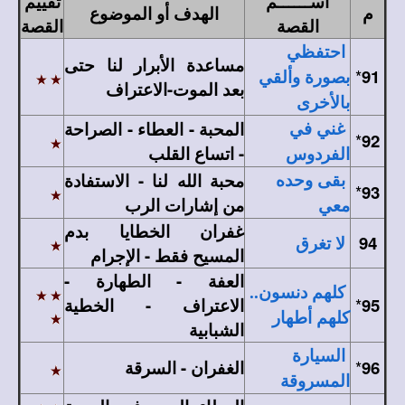
اســــــم
تقييم
م
الهدف أو الموضوع
القصة
القصة
احتفظي
مساعدة الأبرار لنا حتى
*
91
بصورة وألقي
بعد الموت-الاعتراف
بالأخرى
المحبة - العطاء - الصراحة
غني في
*
92
- اتساع القلب
الفردوس
محبة الله لنا - الاستفادة
بقى وحده
*
93
من إشارات الرب
معي
غفران الخطايا بدم
94
لا تغرق
المسيح فقط - الإجرام
العفة
- الطهارة -
كلهم دنسون..
95
*
الاعتراف - الخطية
كلهم أطهار
الشبابية
السيارة
96
*
الغفران - السرقة
المسروقة