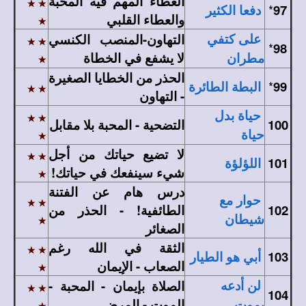
العطاء المهم فيه المحبة
*
97
دفعا الكثير
والعطاء القلبي
التهاون-المنصب الكنسي
على كتفي
*
98
لا يشفع في الخطاة
مطران
الحذر من الخطايا الصغيرة
*
99
البطة الطائرة
- التهاون
حياة بدل
100
التضحية - المحبة بلا مقابل
حياة
لا تضيع حياتك من أجل
101
اللؤلؤة
شيء سينفعك في حياتك!
درس هام عن الفتنة
حوار مع
102
الطائفية! - الحذر من
شيطان
الصغائر
الثقة في الله رغم
103
أبي هو الطيار
الصعاب - الإيمان
الصلاة بإيمان - المحبة -
لن أدعه
104
الموت - المرض
يموت