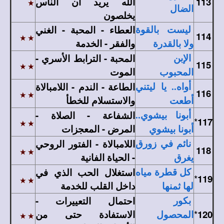
113
الله يريد أن الناس
الضال
يخلصون
العطاء - المحبة - الغني
ليست بالقوة
114
والفقر - الخدمة
ولا بالقدرة
المحبة - الترابط الأسري -
الإبن
115
الموت
المحبوب
الطاعة - الندم - اللامبالاة
أواه.. يا ليتني
116
والاستسلام للخطأ
أطعت
الشفاعة - الصلاة -
أبونا بيشوي..
*
117
المرض - المعجزات
أبونا بيشوي
اللامبالاة - الفتور الروحي
نائم في زورق
118
- الحياة الفانية
يغرق
استغلال الحب الذي في
كل قطرة مياه
*
119
داخل القلب للخدمة
لها ثمنها
احتمال التعييرات -
بكور
120
*
الاستفادة حتى من
المحصول