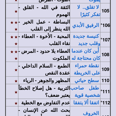
الثقة في الله - القلق -
لا تقلق.. لا
105
الهموم
تفكر كثيرًا
البساطة - عمل الخير -
*
106
الرفيق الأبدي
الله ينظر إلى القلب
المحبة - الأخوة - العطاء -
كنيسة جديدة
*
107
نقاء القلب
وقلب جديد
العطاء بلا حدود - المرض -
أين كان عندما
108
الملكوت
كان محتاجة له
الطمع - السلام الداخلي -
نقطة حمراء
109
عقدة النقص
على الخريطة
110
المظهر والجوهر - الرياء
سطح حياتي
التربية - هل إصلاح الخطأ
طفل صاحب
*
111
يعتبر ضعف؟
شخصية قوية
112
*
عدم التفاوض مع الخطية
اتفقا ألا يتفقا
بحث الله عن الإنسان -
الخروف