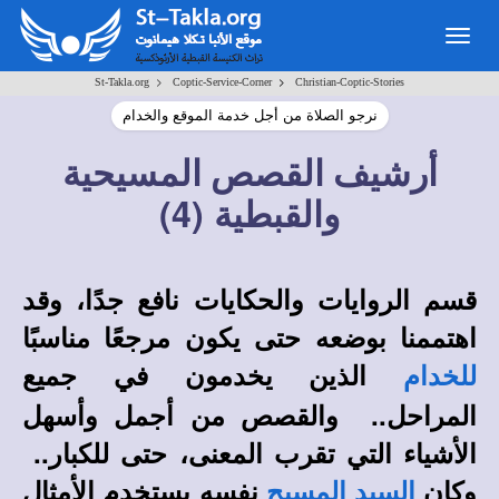
Togg
navig
>
>
St-Takla.org
Coptic-Service-Corner
Christian-Coptic-Stories
نرجو الصلاة من أجل خدمة الموقع والخدام
أرشيف القصص المسيحية
(4)
والقبطية
قسم الروايات والحكايات نافع جدًا، وقد
اهتممنا بوضعه حتى يكون مرجعًا مناسبًا
الذين يخدمون في جميع
للخدام
المراحل.. والقصص من أجمل وأسهل
الأشياء التي تقرب المعنى، حتى للكبار..
وكان
نفسه يستخدم الأمثال
السيد المسيح