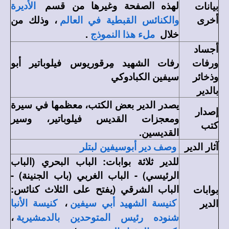
لهذه الصفحة وغيرها من قسم
بيانات
الأديرة
أخرى
، وذلك من
والكنائس القبطية في العالم
خلال
.
ملء هذا النموذج
أجساد
ورفات
رفات الشهيد مِرقوريوس فيلوباتير أبو
وذخائر
سيفين الكبادوكي
بالدير
يصدر الدير بعض الكتب، معظمها في سيرة
إصدار
ومعجزات القديس فيلوباتير، وسير
كتب
القديسين.
آثار الدير
وصف دير أبوسيفين لبتلر
للدير ثلاثة بوابات: الباب البحري (الباب
الرئيسي) - الباب الغربي (باب الجنينة) -
الباب الشرقي (يفتح على الثلاث كنائس:
بوابات
،
الدير
كنيسة الشهيد أبي سيفين
كنيسة الأنبا
،
شنوده رئيس المتوحدين بالدمشيرية