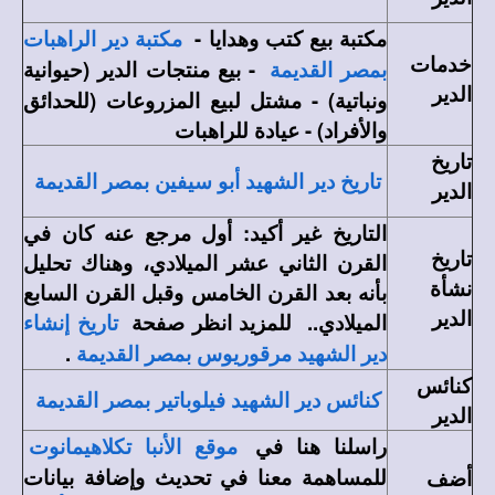
مكتبة بيع كتب وهدايا -
مكتبة دير الراهبات
خدمات
- بيع منتجات الدير (حيوانية
بمصر القديمة
الدير
ونباتية) - مشتل لبيع المزروعات (للحدائق
والأفراد) - عيادة للراهبات
تاريخ
تاريخ دير الشهيد أبو سيفين بمصر القديمة
الدير
التاريخ غير أكيد: أول مرجع عنه كان في
تاريخ
القرن الثاني عشر الميلادي، وهناك تحليل
نشأة
بأنه بعد القرن الخامس وقبل القرن السابع
الدير
الميلادي.. للمزيد انظر صفحة
تاريخ إنشاء
.
دير الشهيد مرقوريوس بمصر القديمة
كنائس
كنائس دير الشهيد فيلوباتير بمصر القديمة
الدير
راسلنا هنا في
موقع الأنبا تكلاهيمانوت
للمساهمة معنا في تحديث وإضافة بيانات
أضف