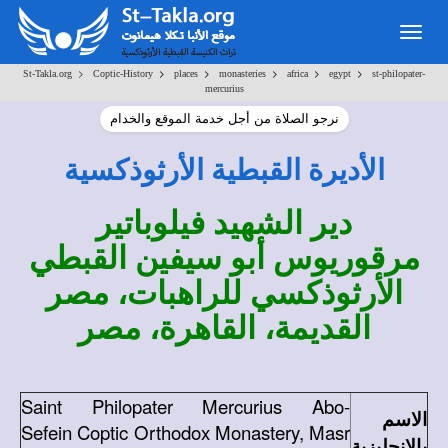
Togg
navig
>
>
>
>
>
>
St-Takla.org
Coptic-History
places
monasteries
africa
egypt
st-philopater-
mercurius
نرجو الصلاة من أجل خدمة الموقع والخدام
الأديرة القبطية الأرثوذكسية
دير الشهيد فيلوباتير
مرقوريوس أبو سيفين القبطي
الأرثوذكسي للراهبات، مصر
القديمة، القاهرة، مصر
Saint Philopater Mercurius Abo-
الاسم
Sefein Coptic Orthodox Monastery, Masr
بالإنجليزية