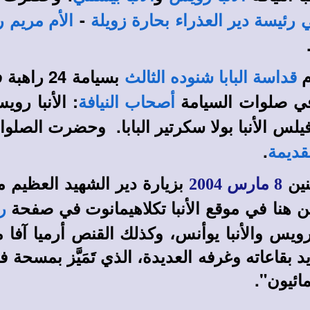
-
ي رئيسة دير العذراء بحارة زويلة
الأم مريم 
م
بسيامة 24 راهبة في دير أبي سيفين بمصر القديمة
قداسة البابا شنوده الثالث
ي صلوات السيامة
: الأنبا روي
أصحاب النيافة
يلس الأنبا بولا سكرتير البابا. وحضرت الصلو
.
قديمة
نين
بزيارة دير الشهيد العظيم 
8 مارس 2004
موقع الأنبا تكلاهيمانوت
في صفحة
ر
ا رويس والأنبا يوأنس، وكذلك القنص أرميا آف
ديد بقاعاته وغرفه العديدة، الذي تَمَيَّز بمسح
ائيون".