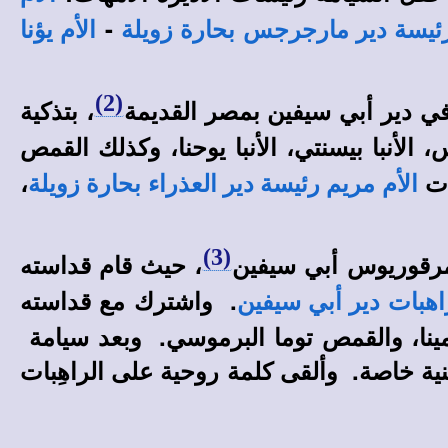
-
رئيسة دير مارجرجس بحارة زويلة
الأم يؤنا
(2)
، بتذكية
س، الأنبا بيسنتي، الأنبا يوحنا، وكذلك القمص
ات
،
الأم مريم رئيسة دير العذراء بحارة زويلة
(3)
مرقوريوس أبي سيفين
، حيث قام قداسته
. واشترك مع قداسته
اهبات دير أبي سيفين
ا مينا، والقمص توما البرموسي. وبعد سيامة
ة فنية خاصة. وألقى كلمة روحية على الراهِبات