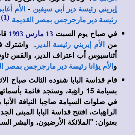
-
إيريني رئيسة دير أبي سيفين
الأم أغاب
(1)
.
رئيسة دير مارجرجس بمصر القديمة
في صباح يوم السبت
قا
13 مارس 1993
من
. واشترك ف
الأم إيريني رئيسة الدير
أثناسيوس أب اعتراف الدير، والقس ثاوف
و
الأم يؤانا رئيسة دير مارجرجس بمصر ال
قام قداسة البابا شنوده الثالث صباح الاث
بسيامة 15 راهِبة، وستجد قائمة بأسمائهن هنا في
في صلوات السيامة صاحِبا النيافة الأنب
الراهِبات، افتتح قداسة البابا المبنى الج
بعنوان: "الملائكة الأرضيون، والبشر السم