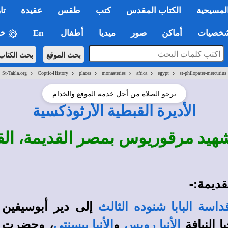
لمسيحية
الكتاب المقدس
كتب
طقس
عقيدة
تا
صيات
أماكن
صور
ميديا
أطفال
En
خي
بحث الموقع
بحث الكتاب
>
>
>
>
>
>
St-Takla.org
Coptic-History
places
monasteries
africa
egypt
st-philopater-mercurius
نرجو الصلاة من أجل خدمة الموقع والخدام
الأديرة القبطية الأرثوذكسية
لشهيد مرقوريوس بمصر القديمة، ال
قديمة:-
إلى دير أبوسيفين 
داسة البابا شنوده الثالث
ا النيافة
و
، وحضرت حف
الأنبا رويس
الأنبا بيسنتي