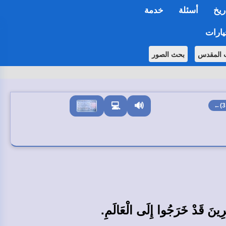
ريخ
أسئلة
خدمة
ارات
ب المقدس
بحث الصور
💻
🔊
ِيرِينَ قَدْ خَرَجُوا إِلَى الْعَالَمِ.