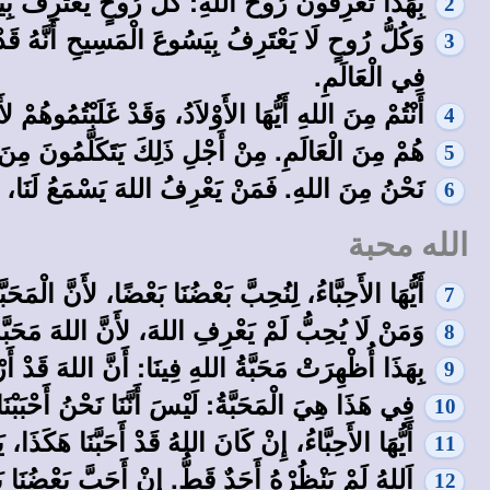
بِهَذَا تَعْرِفُونَ رُوحَ اللهِ: كُلُّ رُوحٍ يَعْتَرِفُ بِ
2
وَكُلُّ رُوحٍ لَا يَعْتَرِفُ بِيَسُوعَ الْمَسِيحِ أَنَّهُ 
3
فِي الْعَالَمِ.
أَنْتُمْ مِنَ اللهِ أَيُّهَا الأَوْلاَدُ، وَقَدْ غَلَبْتُمُوهُم
4
هُمْ مِنَ الْعَالَمِ. مِنْ أَجْلِ ذَلِكَ يَتَكَلَّمُونَ مِنَ ا
5
نَحْنُ مِنَ اللهِ. فَمَنْ يَعْرِفُ اللهَ يَسْمَعُ لَنَا، 
6
الله محبة
أَيُّهَا الأَحِبَّاءُ، لِنُحِبَّ بَعْضُنَا بَعْضًا، لأَنَّ الْ
7
وَمَنْ لَا يُحِبُّ لَمْ يَعْرِفِ اللهَ، لأَنَّ اللهَ مَحَبَّة
8
بِهَذَا أُظْهِرَتْ مَحَبَّةُ اللهِ فِينَا: أَنَّ اللهَ قَدْ أَر
9
فِي هَذَا هِيَ الْمَحَبَّةُ: لَيْسَ أَنَّنَا نَحْنُ أَحْبَبْنَا 
10
أَيُّهَا الأَحِبَّاءُ، إِنْ كَانَ اللهُ قَدْ أَحَبَّنَا هَكَذَا،
11
اَللهُ لَمْ يَنْظُرْهُ أَحَدٌ قَطُّ. إِنْ أَحَبَّ بَعْضُنَا بَ
12