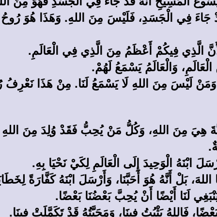
يَسُوعَ الْمَسِيحِ أَنَّهُ قَدْ جَاءَ فِي الْجَسَدِ فَهُوَ مِنَ الل
قَدْ جَاءَ فِي الْجَسَدِ، فَلَيْسَ مِنَ اللهِ. وَهَذَا هُوَ رُوحُ ض
ْ لأَنَّ الَّذِي فِيكُمْ أَعْظَمُ مِنَ الَّذِي فِي الْعَالَمِ.
لْعَالَمِ، وَالْعَالَمُ يَسْمَعُ لَهُمْ.
وَمَنْ لَيْسَ مِنَ اللهِ لَا يَسْمَعُ لَنَا. مِنْ هَذَا نَعْرِفُ ر
مَحَبَّةَ هِيَ مِنَ اللهِ، وَكُلُّ مَنْ يُحِبُّ فَقَدْ وُلِدَ مِنَ الله
ٌ.
ْسَلَ ابْنَهُ الْوَحِيدَ إِلَى الْعَالَمِ لِكَيْ نَحْيَا بِهِ.
اللهَ، بَلْ أَنَّهُ هُوَ أَحَبَّنَا، وَأَرْسَلَ ابْنَهُ كَفَّارَةً لِخَطَايَ
 يَنْبَغِي لَنَا أَيْضًا أَنْ يُحِبَّ بَعْضُنَا بَعْضًا.
عْضًا، فَاللهُ يَثْبُتُ فِينَا، وَمَحَبَّتُهُ قَدْ تَكَمَّلَتْ فِينَا.