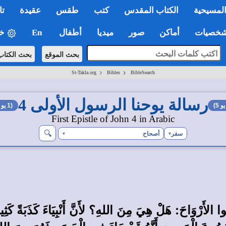
لمسيحية
الكتاب المقدس
كتب
طقس
عقيدة
تا
صيات
أماكن
صور
ميديا
أطفال
En
خي
بحث الموقع
بحث الكتا
>
>
St-Takla.org
Bibles
BibleSearch
رسالة يوحنا الرسول الأولى 4
(1 يو 3)←
First Epistle of John 4 in Arabic
🔍︎
سفر
أصحاح
▾
▾
ِنُوا الأَرْوَاحَ: هَلْ هِيَ مِنَ اللهِ؟ لأَنَّ أَنْبِيَاءَ كَذَبَةً كَث