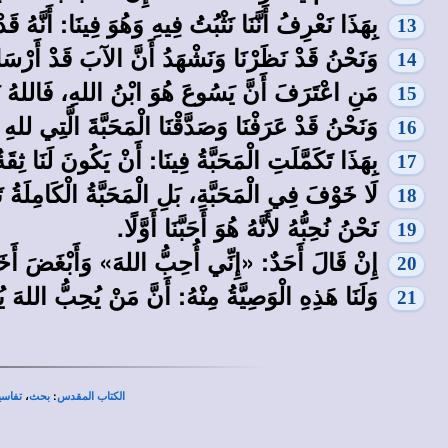
بِهَذَا نَعْرِفُ أَنَّنَا نَثْبُتُ فِيهِ وَهُوَ فِينَا: أَنَّهُ 
13
وَنَحْنُ قَدْ نَظَرْنَا وَنَشْهَدُ أَنَّ الآبَ قَدْ أَرْسَل
14
مَنِ اعْتَرَفَ أَنَّ يَسُوعَ هُوَ ابْنُ اللهِ، فَاللهُ ي
15
وَنَحْنُ قَدْ عَرَفْنَا وَصَدَّقْنَا الْمَحَبَّةَ الَّتِي لله
16
بِهَذَا تَكَمَّلَتِ الْمَحَبَّةُ فِينَا: أَنْ يَكُونَ لَنَا ث
17
لَا خَوْفَ فِي الْمَحَبَّةِ، بَلِ الْمَحَبَّةُ الْكَامِلَة
18
نَحْنُ نُحِبُّهُ لأَنَّهُ هُوَ أَحَبَّنَا أَوَّلًا.
19
إِنْ قَالَ أَحَدٌ: «إِنِّي أُحِبُّ اللهَ» وَأَبْغَضَ أَخَا
20
وَلَنَا هَذِهِ الْوَصِيَّةُ مِنْهُ: أَنَّ مَنْ يُحِبُّ اللهَ ي
21
،
:
الكتاب المقدس
بحث
تفاسي