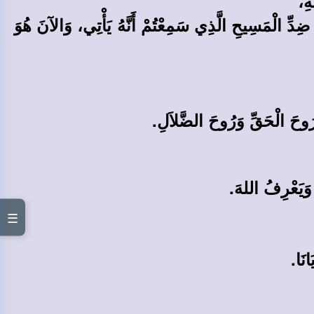
هِ،
ِدِّ الْمَسِيحِ الَّذِي سَمِعْتُمْ أَنَّهُ يَأْتِي، وَالآنَ هُوَ
ُوحَ الْحَقِّ وَرُوحَ الضَّلاَلِ.
ِ وَيَعْرِفُ اللهَ.
☰
انَا.