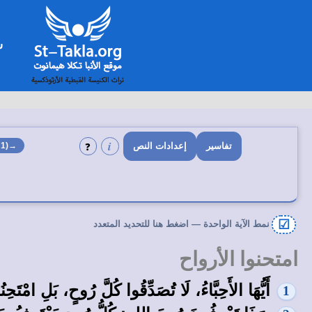
ا
شخ
i
❓
→(1 يو 5)
تفاسير
إعدادات النص
☑
نمط الآية الواحدة — اضغط هنا للتحديد المتعدد
امتحنوا الأرواح
أَيُّهَا الأَحِبَّاءُ، لَا تُصَدِّقُوا كُلَّ رُوحٍ، بَلِ امْتَح
1