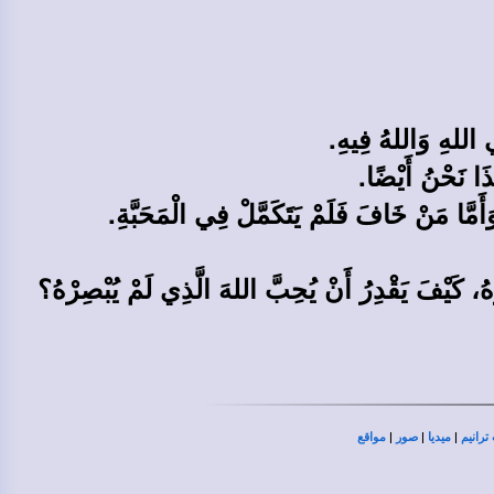
ِي اللهِ وَاللهُ فِيهِ.
ذَا نَحْنُ أَيْضًا.
َمَّا مَنْ خَافَ فَلَمْ يَتَكَمَّلْ فِي الْمَحَبَّةِ.
هُ، كَيْفَ يَقْدِرُ أَنْ يُحِبَّ اللهَ الَّذِي لَمْ يُبْصِرْهُ؟
|
|
|
ترانيم
ميديا
صور
مواقع