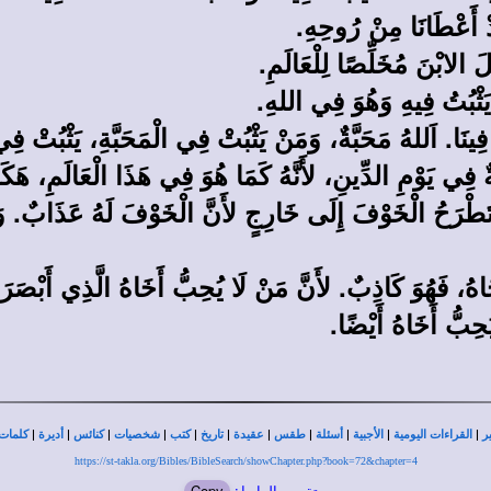
قَدْ أَعْطَانَا مِنْ رُوحِهِ.
َ الابْنَ مُخَلِّصًا لِلْعَالَمِ.
َثْبُتُ فِيهِ وَهُوَ فِي اللهِ.
ِ فِينَا. اَللهُ مَحَبَّةٌ، وَمَنْ يَثْبُتْ فِي الْمَحَبَّةِ، يَثْبُتْ ف
ِقَةٌ فِي يَوْمِ الدِّينِ، لأَنَّهُ كَمَا هُوَ فِي هَذَا الْعَالَمِ، هَكَ
ُ تَطْرَحُ الْخَوْفَ إِلَى خَارِجٍ لأَنَّ الْخَوْفَ لَهُ عَذَابٌ. وَأ
هُ، فَهُوَ كَاذِبٌ. لأَنَّ مَنْ لَا يُحِبُّ أَخَاهُ الَّذِي أَبْصَرَ
ُحِبُّ أَخَاهُ أَيْضًا.
|
|
|
|
|
|
|
|
|
|
|
ر
القراءات اليومية
الأجبية
أسئلة
طقس
عقيدة
تاريخ
كتب
شخصيات
كنائس
أديرة
كلمات 
https://st-takla.org/Bibles/BibleSearch/showChapter.php?book=72&chapter=4
تقصير الرابط:
Copy