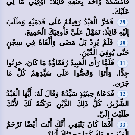
فَأَمْسَكَهُ وَأَخَذَ بِعُنُقِهِ قَائِلًا: أَوْفِنِي مَا لِي
عَلَيْكَ.
فَخَرَّ الْعَبْدُ رَفِيقُهُ عَلَى قَدَمَيْهِ وَطَلَبَ
29
إِلَيْهِ قَائِلًا: تَمَهَّلْ عَلَيَّ فَأُوفِيَكَ الْجَمِيعَ.
فَلَمْ يُرِدْ بَلْ مَضَى وَأَلْقَاهُ فِي سِجْنٍ
30
حَتَّى يُوفِيَ الدَّيْنَ.
فَلَمَّا رَأَى الْعَبِيدُ رُفَقَاؤُهُ مَا كَانَ، حَزِنُوا
31
جِدًّا. وَأَتَوْا وَقَصُّوا عَلَى سَيِّدِهِمْ كُلَّ مَا
جَرَى.
فَدَعَاهُ حِينَئِذٍ سَيِّدُهُ وَقَالَ لَهُ: أَيُّهَا الْعَبْدُ
32
الشِّرِّيرُ، كُلُّ ذَلِكَ الدَّيْنِ تَرَكْتُهُ لَكَ لأَنَّكَ
طَلَبْتَ إِلَيَّ.
أَفَمَا كَانَ يَنْبَغِي أَنَّكَ أَنْتَ أَيْضًا تَرْحَمُ
33
الْعَبْدَ رَفِيقَكَ كَمَا رَحِمْتُكَ أَنَا؟