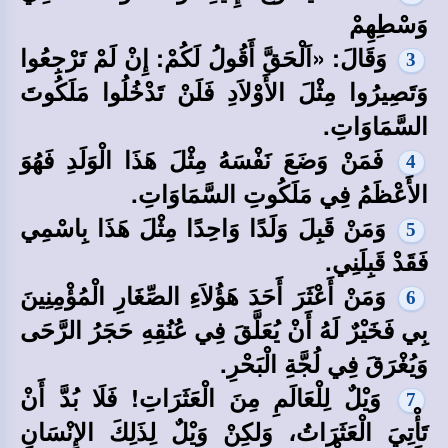
وَسْطِهِمْ
وَقَالَ: «اَلْحَقَّ أَقُولُ لَكُمْ: إِنْ لَمْ تَرْجِعُوا
3
وَتَصِيرُوا مِثْلَ الأَوْلاَدِ فَلَنْ تَدْخُلُوا مَلَكُوتَ
السَّمَاوَاتِ.
فَمَنْ وَضَعَ نَفْسَهُ مِثْلَ هَذَا الْوَلَدِ فَهُوَ
4
الأَعْظَمُ فِي مَلَكُوتِ السَّمَاوَاتِ.
وَمَنْ قَبِلَ وَلَدًا وَاحِدًا مِثْلَ هَذَا بِاسْمِي
5
فَقَدْ قَبِلَنِي.
وَمَنْ أَعْثَرَ أَحَدَ هَؤُلاَءِ الصِّغَارِ الْمُؤْمِنِينَ
6
بِي فَخَيْرٌ لَهُ أَنْ يُعَلَّقَ فِي عُنُقِهِ حَجَرُ الرَّحَى
وَيُغْرَقَ فِي لُجَّةِ الْبَحْرِ.
وَيْلٌ لِلْعَالَمِ مِنَ الْعَثَرَاتِ! فَلَا بُدَّ أَنْ
7
تَأْتِيَ الْعَثَرَاتُ، وَلكِنْ وَيْلٌ لِذَلِكَ الإِنْسَانِ