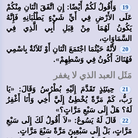
وَأَقُولُ لَكُمْ أَيْضًا: إِنِ اتَّفَقَ اثْنَانِ مِنْكُمْ
19
عَلَى الأَرْضِ فِي أَيِّ شَيْءٍ يَطْلُبَانِهِ فَإِنَّهُ
يَكُونُ لَهُمَا مِنْ قِبَلِ أَبِي الَّذِي فِي
السَّمَاوَاتِ،
لأَنَّهُ حَيْثُمَا اجْتَمَعَ اثْنَانِ أَوْ ثَلاَثَةٌ بِاسْمِي
20
فَهُنَاكَ أَكُونُ فِي وَسْطِهِمْ».
مَثَل العبد الذي لا يغفر
حِينَئِذٍ تَقَدَّمَ إِلَيْهِ بُطْرُسُ وَقَالَ: «يَا
21
رَبُّ، كَمْ مَرَّةً يُخْطِئُ إِلَيَّ أَخِي وَأَنَا أَغْفِرُ
لَهُ؟ هَلْ إِلَى سَبْعِ مَرَّاتٍ؟»
قَالَ لَهُ يَسُوعُ: «لاَ أَقُولُ لَكَ إِلَى سَبْعِ
22
مَرَّاتٍ، بَلْ إِلَى سَبْعِينَ مَرَّةً سَبْعَ مَرَّاتٍ.