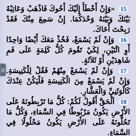
«وَإِنْ أَخْطَأَ إِلَيْكَ أَخُوكَ فَاذْهَبْ وَعَاتِبْهُ
15
بَيْنَكَ وَبَيْنَهُ وَحْدَكُمَا. إِنْ سَمِعَ مِنْكَ فَقَدْ
رَبِحْتَ أَخَاكَ.
وَإِنْ لَمْ يَسْمَعْ، فَخُذْ مَعَكَ أَيْضًا وَاحِدًا
16
أَوِ اثْنَيْنِ، لِكَيْ تَقُومَ كُلُّ كَلِمَةٍ عَلَى فَمِ
شَاهِدَيْنِ أَوْ ثَلاَثَةٍ.
وَإِنْ لَمْ يَسْمَعْ مِنْهُمْ فَقُلْ لِلْكَنِيسَةِ.
☰
17
وَإِنْ لَمْ يَسْمَعْ مِنَ الْكَنِيسَةِ فَلْيَكُنْ عِنْدَكَ
كَالْوَثَنِيِّ وَالْعَشَّارِ.
اَلْحَقَّ أَقُولُ لَكُمْ: كُلُّ مَا تَرْبِطُونَهُ عَلَى
18
الأَرْضِ يَكُونُ مَرْبُوطًا فِي السَّمَاءِ، وَكُلُّ مَا
تَحُلُّونَهُ عَلَى الأَرْضِ يَكُونُ مَحْلُولًا فِي
السَّمَاءِ.