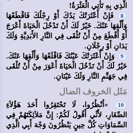
الَّذِي بِهِ تَأْتِي الْعَثْرَةُ!
فَإِنْ أَعْثَرَتْكَ يَدُكَ أَوْ رِجْلُكَ فَاقْطَعْهَا
8
وَأَلْقِهَا عَنْكَ. خَيْرٌ لَكَ أَنْ تَدْخُلَ الْحَيَاةَ أَعْرَجَ
أَوْ أَقْطَعَ مِنْ أَنْ تُلْقَى فِي النَّارِ الأَبَدِيَّةِ وَلَكَ
يَدَانِ أَوْ رِجْلَانِ.
وَإِنْ أَعْثَرَتْكَ عَيْنُكَ فَاقْلَعْهَا وَأَلْقِهَا عَنْكَ.
9
خَيْرٌ لَكَ أَنْ تَدْخُلَ الْحَيَاةَ أَعْوَرَ مِنْ أَنْ تُلْقَى
فِي جَهَنَّمِ النَّارِ وَلَكَ عَيْنَانِ.
مَثَل الخروف الضال
«اُنْظُرُوا، لَا تَحْتَقِرُوا أَحَدَ هَؤُلاَءِ
10
الصِّغَارِ، لأَنِّي أَقُولُ لَكُمْ: إِنَّ مَلاَئِكَتَهُمْ فِي
السَّمَاوَاتِ كُلَّ حِينٍ يَنْظُرُونَ وَجْهَ أَبِي الَّذِي