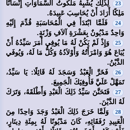
لِذَلِكَ يُشْبِهُ مَلَكُوتُ السَّمَاوَاتِ إِنْسَانًا
23
مَلِكًا أَرَادَ أَنْ يُحَاسِبَ عَبِيدَهُ.
فَلَمَّا ابْتَدَأَ فِي الْمُحَاسَبَةِ قُدِّمَ إِلَيْهِ
24
وَاحِدٌ مَدْيُونٌ بِعَشْرَةِ آلاَفِ وَزْنَةٍ.
وَإِذْ لَمْ يَكُنْ لَهُ مَا يُوفِي أَمَرَ سَيِّدُهُ أَنْ
25
يُبَاعَ هُوَ وَامْرَأَتُهُ وَأَوْلاَدُهُ وَكُلُّ مَا لَهُ، وَيُوفَي
الدَّيْنُ.
فَخَرَّ الْعَبْدُ وَسَجَدَ لَهُ قَائِلًا: يَا سَيِّدُ،
26
تَمَهَّلْ عَلَيَّ فَأُوفِيَكَ الْجَمِيعَ.
فَتَحَنَّنَ سَيِّدُ ذَلِكَ الْعَبْدِ وَأَطْلَقَهُ، وَتَرَكَ
27
لَهُ الدَّيْنَ.
وَلَمَّا خَرَجَ ذَلِكَ الْعَبْدُ وَجَدَ وَاحِدًا مِنَ
28
الْعَبِيدِ رُفَقَائِهِ، كَانَ مَدْيُونًا لَهُ بِمِئَةِ دِينَارٍ،