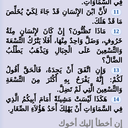
فِي السَّمَاوَاتِ.
لأَنَّ ابْنَ الإِنْسَانِ قَدْ جَاءَ لِكَيْ يُخَلِّصَ
11
مَا قَدْ هَلَكَ.
مَاذَا تَظُنُّونَ؟ إِنْ كَانَ لإِنْسَانٍ مِئَةُ
12
خَرُوفٍ، وَضَلَّ وَاحِدٌ مِنْهَا، أَفَلَا يَتْرُكُ التِّسْعَةَ
وَالتِّسْعِينَ عَلَى الْجِبَالِ وَيَذْهَبُ يَطْلُبُ
الضَّالَّ؟
وَإِنِ اتَّفَقَ أَنْ يَجِدَهُ، فَالْحَقَّ أَقُولُ
13
لَكُمْ: إِنَّهُ يَفْرَحُ بِهِ أَكْثَرَ مِنَ التِّسْعَةِ
وَالتِّسْعِينَ الَّتِي لَمْ تَضِلَّ.
هَكَذَا لَيْسَتْ مَشِيئَةً أَمَامَ أَبِيكُمُ الَّذِي
14
فِي السَّمَاوَاتِ أَنْ يَهْلِكَ أَحَدُ هَؤُلاَءِ الصِّغَارِ.
إن أخطأ إليك أخوك