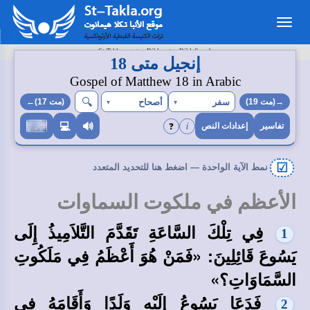
Toggle
navigation
>
>
St-Takla.org
Bibles
BibleSearch
إنجيل متى 18
Gospel of Matthew 18 in Arabic
🔍︎
سفر
أصحاح
→(مت 19)
▾
▾
(مت 17)←
i
❓
💻
🔊
تفاسير
إعدادات النص
☑
نمط الآية الواحدة — اضغط هنا للتحديد المتعدد
الأعظم في ملكوت السماوات
فِي تِلْكَ السَّاعَةِ تَقَدَّمَ التَّلاَمِيذُ إِلَى
1
يَسُوعَ قَائِلِينَ: «فَمَنْ هُوَ أَعْظَمُ فِي مَلَكُوتِ
السَّمَاوَاتِ؟»
فَدَعَا يَسُوعُ إِلَيْهِ وَلَدًا وَأَقَامَهُ فِي
2