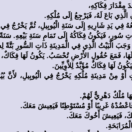
دَ مِقْدَارَ فِكَاكِهِ،
الَّذِي بَاعَ لَهُ، فَيَرْجِعُ إِلَى مُلْكِهِ.
َبِيعُهُ فِي يَدِ شَارِيهِ إِلَى سَنَةِ الْيُوبِيلِ، ثُمَّ يَخْرُجُ فِي 
ِ سُورٍ، فَيَكُونُ فِكَاكُهُ إِلَى تَمَامِ سَنَةِ بَيْعِهِ. سَنَةً
ةٌ، وَجَبَ الْبَيْتُ الَّذِي فِي الْمَدِينَةِ ذَاتِ السُّورِ بَتَّةً ل
لَهَا، فَمَعَ حُقُولِ الأَرْضِ تُحْسَبُ. يَكُونُ لَهَا فِكَاكٌ، و
كُونُ لَهَا فِكَاكٌ مُؤَبَّدٌ لِلاَّوِيِّينَ.
َيْتٍ أَوْ مِنْ مَدِينَةِ مُلْكِهِ يَخْرُجُ فِي الْيُوبِيلِ، لأَنَّ
َهَا مُلْكٌ دَهْرِيٌّ لَهُمْ.
َاعْضُدْهُ غَرِيبًا أَوْ مُسْتَوْطِنًا فَيَعِيشَ مَعَكَ.
لَهَكَ، فَيَعِيشَ أَخُوكَ مَعَكَ.
لْمُرَابَحَةِ.