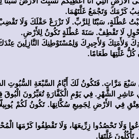
إِلَى الأَرْضِ الَّتِي أَنَا أُعْطِيكُمْ تَسْبِتُ الأَرْضُ سَبْتًا لِ
 كَرْمَكَ وَتَجْمَعُ غَلَّتَهُمَا.
َبْتُ عُطْلَةٍ، سَبْتًا لِلرَّبِّ. لَا تَزْرَعْ حَقْلَكَ وَلَا تَقْضِ
حْوِلِ لَا تَقْطِفْ. سَنَةَ عُطْلَةٍ تَكُونُ لِلأَرْضِ.
َ وَلأَمَتِكَ وَلأَجِيرِكَ وَلِمُسْتَوْطِنِكَ النَّازِلِينَ عِنْدَك
كُلُّ غَلَّتِهَا طَعَامًا.
ْعَ مَرَّاتٍ. فَتَكُونُ لَكَ أَيَّامُ السَّبْعَةِ السُّبُوتِ السَّنَ
ِي عَاشِرِ الشَّهْرِ. فِي يَوْمِ الْكَفَّارَةِ تُعَبِّرُونَ الْبُوقَ
ْعِتْقِ فِي الأَرْضِ لِجَمِيعِ سُكَّانِهَا. تَكُونُ لَكُمْ يُوبِيلً
عُوا وَلَا تَحْصُدُوا زِرِّيعَهَا، وَلَا تَقْطِفُوا كَرْمَهَا الْمُحْ
َأْكُلُونَ غَلَّتَهَا.