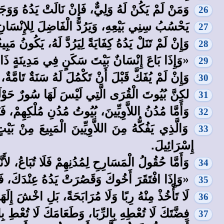
وَمَنْ لَمْ يَكُنْ لَهُ وَلِيٌّ، فَإِنْ نَالَتْ يَدُهُ وَوَجَ
26
يَحْسُبُ سِنِي بَيْعِهِ، وَيَرُدُّ الْفَاضِلَ لِلإِنْسَانِ 
27
وَإِنْ لَمْ تَنَلْ يَدُهُ كِفَايَةً لِيَرُدَّ لَهُ، يَكُونُ م
28
«وَإِذَا بَاعَ إِنْسَانٌ بَيْتَ سَكَنٍ فِي مَدِينَةٍ ذَات
29
وَإِنْ لَمْ يُفَكَّ قَبْلَ أَنْ تَكْمُلَ لَهُ سَنَةٌ تَامَّ
30
لكِنَّ بُيُوتَ الْقُرَى الَّتِي لَيْسَ لَهَا سُورٌ حَوْ
31
وَأَمَّا مُدُنُ اللاَّوِيِّينَ، بُيُوتُ مُدُنِ مُلْكِهِمْ، فَيَ
32
وَالَّذِي يَفُكُّهُ مِنَ اللاَّوِيِّينَ الْمَبِيعَ مِنْ ب
33
إِسْرَائِيلَ.
وَأَمَّا حُقُولُ الْمَسَارِحِ لِمُدُنِهِمْ فَلَا تُبَاعُ، لأَنّ
34
«وَإِذَا افْتَقَرَ أَخُوكَ وَقَصُرَتْ يَدُهُ عِنْدَكَ، ف
35
لَا تَأْخُذْ مِنْهُ رِبًا وَلَا مُرَابَحَةً، بَلِ اخْشَ إِ
36
فِضَّتَكَ لَا تُعْطِهِ بِالرِّبَا، وَطَعَامَكَ لَا تُعْطِ بِا
37