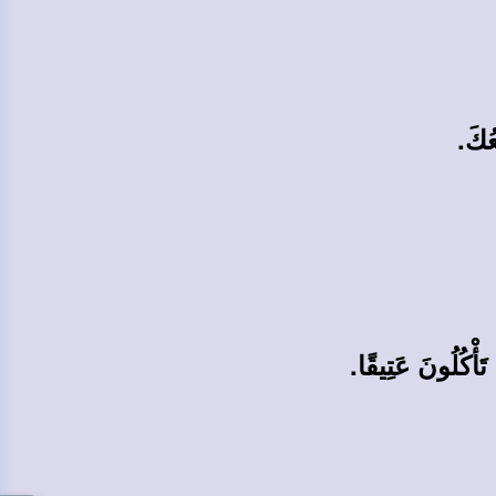
عُكَ.
 تَأْكُلُونَ عَتِيقًا.