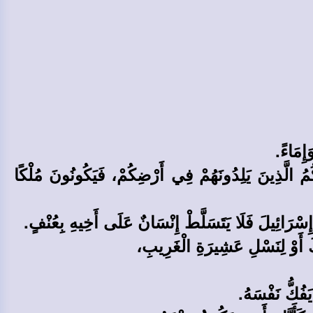
إِمَاءً.
كُمُ الَّذِينَ يَلِدُونَهُمْ فِي أَرْضِكُمْ، فَيَكُونُونَ مُلْكًا
و إِسْرَائِيلَ فَلَا يَتَسَلَّطْ إِنْسَانٌ عَلَى أَخِيهِ بِعُنْفٍ.
َ أَوْ لِنَسْلِ عَشِيرَةِ الْغَرِيبِ،
يَفُكُّ نَفْسَهُ.