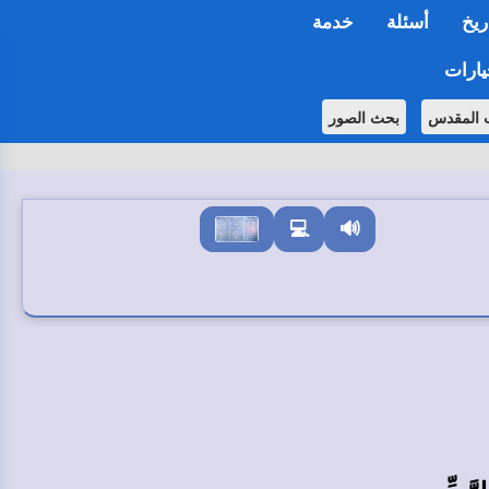
ريخ
أسئلة
خدمة
ارات
ب المقدس
بحث الصور
💻
🔊