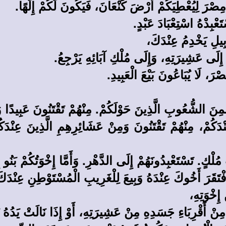
مِصْرَ لِيُعْطِيَكُمْ أَرْضَ كَنْعَانَ، فَيَكُونَ لَكُمْ إِلَهًا.
عْبِدْهُ اسْتِعْبَادَ عَبْدٍ.
بِيلِ يَخْدِمُ عِنْدَكَ،
 إِلَى عَشِيرَتِهِ، وَإِلَى مُلْكِ آبَائِهِ يَرْجِعُ.
رَ، لَا يُبَاعُونَ بَيْعَ الْعَبِيدِ.
مِنَ الشُّعُوبِ الَّذِينَ حَوْلَكُمْ. مِنْهُمْ تَقْتَنُونَ عَبِيدًا وَ
عِنْدَكُمْ، مِنْهُمْ تَقْتَنُونَ وَمِنْ عَشَائِرِهِمِ الَّذِينَ عِنْدَ
 مُلْكٍ. تَسْتَعْبِدُونَهُمْ إِلَى الدَّهْرِ. وَأَمَّا إِخْوَتُكُمْ بَنُ
ْتَقَرَ أَخُوكَ عِنْدَهُ وَبِيعَ لِلْغَرِيبِ الْمُسْتَوْطِنِ عِنْدَك
إِخْوَتِهِ،
ِدٌ مِنْ أَقْرِبَاءِ جَسَدِهِ مِنْ عَشِيرَتِهِ، أَوْ إِذَا نَالَتْ يَدُهُ 