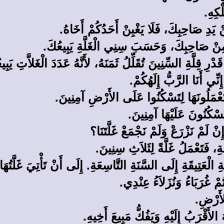
ْكِهِ.
َدِ صَاحِبِكَ، فَلَا يَغْبِنْ أَحَدُكُمْ أَخَاهُ.
ِنْ صَاحِبِكَ، وَحَسَبَ سِنِي الْغَلَّةِ يَبِيعُكَ.
ْرِ قِلَّةِ السِّنِينَ تُقَلِّلُ ثَمَنَهُ، لأَنَّهُ عَدَدَ الْغَلاَّتِ يَبِي
ِّي أَنَا الرَّبُّ إِلَهُكُمْ.
ْمَلُونَهَا لِتَسْكُنُوا عَلَى الأَرْضِ آمِنِينَ.
سْكُنُونَ عَلَيْهَا آمِنِينَ.
نْ لَمْ نَزْرَعْ وَلَمْ نَجْمَعْ غَلَّتَنَا؟
ِ، فَتَعْمَلُ غَلَّةً لِثَلاَثِ سِنِينَ.
ةِ الْعَتِيقَةِ إِلَى السَّنَةِ التَّاسِعَةِ. إِلَى أَنْ تَأْتِيَ غَلَّتُهَا
ُمْ غُرَبَاءُ وَنُزَلاَءُ عِنْدِي.
لأَرْضِ.
 الأَقْرَبُ إِلَيْهِ وَيَفُكُّ مَبِيعَ أَخِيهِ.