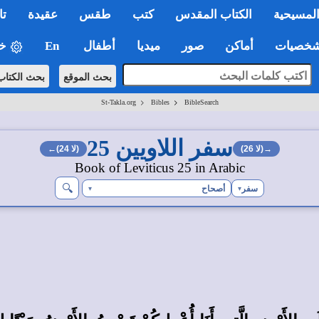
لمسيحية
الكتاب المقدس
كتب
طقس
عقيدة
تا
صيات
أماكن
صور
ميديا
أطفال
En
خي
بحث الموقع
بحث الكتا
>
>
St-Takla.org
Bibles
BibleSearch
سفر اللاويين 25
→(لا 26)
(لا 24)←
Book of Leviticus 25 in Arabic
🔍︎
سفر
أصحاح
▾
▾