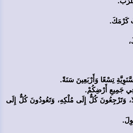
لرَّبِّ.
بْ كَرْمَكَ.
َ،
وِيَّةِ تِسْعًا وَأَرْبَعِينَ سَنَةً.
 فِي جَمِيعِ أَرْضِكُمْ.
ا، وَتَرْجِعُونَ كُلٌّ إِلَى مُلْكِهِ، وَتَعُودُونَ كُلٌّ إِلَى
وِلَ.