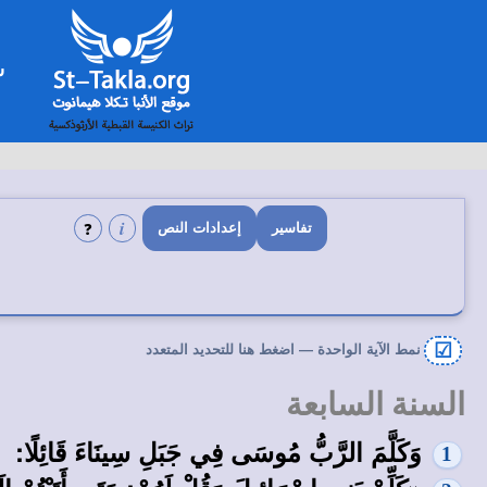
ا
شخ
i
❓
تفاسير
إعدادات النص
☑
نمط الآية الواحدة — اضغط هنا للتحديد المتعدد
السنة السابعة
وَكَلَّمَ الرَّبُّ مُوسَى فِي جَبَلِ سِينَاءَ قَائِلًا:
1