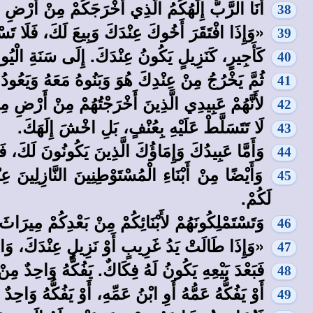
أَنَا الرَّبُّ إِلَهُكُمُ الَّذِي أَخْرَجَكُمْ مِنْ أَرْضِ 
38
«وَإِذَا افْتَقَرَ أَخُوكَ عِنْدَكَ وَبِيعَ لَكَ، فَلَا تَسْتَ
39
كَأَجِيرٍ، كَنَزِيلٍ يَكُونُ عِنْدَكَ. إِلَى سَنَةِ الْيُو
40
ثُمَّ يَخْرُجُ مِنْ عِنْدِكَ هُوَ وَبَنُوهُ مَعَهُ وَيَعُودُ
41
لأَنَّهُمْ عَبِيدِي الَّذِينَ أَخْرَجْتُهُمْ مِنْ أَرْضِ مِصْ
42
لَا تَتَسَلَّطْ عَلَيْهِ بِعُنْفٍ، بَلِ اخْشَ إِلَهَكَ.
43
وَأَمَّا عَبِيدُكَ وَإِمَاؤُكَ الَّذِينَ يَكُونُونَ لَكَ، فَ
44
وَأَيْضًا مِنْ أَبْنَاءِ الْمُسْتَوْطِنِينَ النَّازِلِينَ 
45
لَكُمْ.
وَتَسْتَمْلِكُونَهُمْ لأَبْنَائِكُمْ مِنْ بَعْدِكُمْ مِيرَاثَ
46
«وَإِذَا طَالَتْ يَدُ غَرِيبٍ أَوْ نَزِيلٍ عِنْدَكَ، وَاف
47
فَبَعْدَ بَيْعِهِ يَكُونُ لَهُ فِكَاكٌ. يَفُكُّهُ وَاحِدٌ مِنْ 
48
أَوْ يَفُكُّهُ عَمُّهُ أَوِ ابْنُ عَمِّهِ، أَوْ يَفُكُّهُ وَاح
49