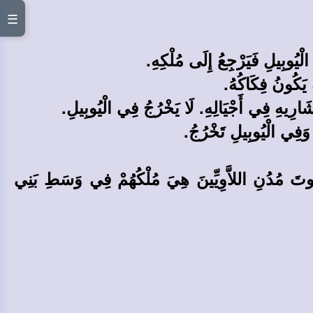
☰
الْيُوبِيلِ فَيَرْجِعُ إِلَى مُلْكِهِ.
 يَكُونُ فِكَاكُهُ.
ِشَارِيهِ فِي أَجْيَالِهِ. لَا يَخْرُجُ فِي الْيُوبِيلِ.
َفِي الْيُوبِيلِ تَخْرُجُ.
 بُيُوتَ مُدُنِ اللاَّوِيِّينَ هِيَ مُلْكُهُمْ فِي وَسَطِ بَنِي