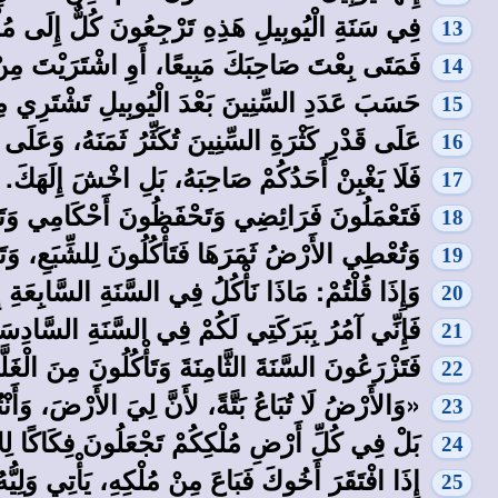
فِي سَنَةِ الْيُوبِيلِ هَذِهِ تَرْجِعُونَ كُلٌّ إِلَى مُل
13
فَمَتَى بِعْتَ صَاحِبَكَ مَبِيعًا، أَوِ اشْتَرَيْتَ مِنْ ي
14
حَسَبَ عَدَدِ السِّنِينَ بَعْدَ الْيُوبِيلِ تَشْتَرِي م
15
عَلَى قَدْرِ كَثْرَةِ السِّنِينَ تُكَثِّرُ ثَمَنَهُ، وَعَلَى قَد
16
فَلَا يَغْبِنْ أَحَدُكُمْ صَاحِبَهُ، بَلِ اخْشَ إِلَهَكَ. إِن
17
فَتَعْمَلُونَ فَرَائِضِي وَتَحْفَظُونَ أَحْكَامِي وَتَع
18
وَتُعْطِي الأَرْضُ ثَمَرَهَا فَتَأْكُلُونَ لِلشِّبَعِ، وَتَ
19
وَإِذَا قُلْتُمْ: مَاذَا نَأْكُلُ فِي السَّنَةِ السَّابِعَةِ إِ
20
فَإِنِّي آمُرُ بِبَرَكَتِي لَكُمْ فِي السَّنَةِ السَّادِسَة
21
فَتَزْرَعُونَ السَّنَةَ الثَّامِنَةَ وَتَأْكُلُونَ مِنَ الْغَلَّ
22
«وَالأَرْضُ لَا تُبَاعُ بَتَّةً، لأَنَّ لِيَ الأَرْضَ، وَأَنْت
23
بَلْ فِي كُلِّ أَرْضِ مُلْكِكُمْ تَجْعَلُونَ فِكَاكًا لِ
24
إِذَا افْتَقَرَ أَخُوكَ فَبَاعَ مِنْ مُلْكِهِ، يَأْتِي وَلِيُّهُ
25