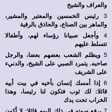
والعراف والشيخ
3
رئيس الخمسين والمعتبر والمشير،
والماهر بين الصناع، والحاذق بالرقية
4
وأجعل صبيانا رؤساء لهم، وأطفالا
تتسلط عليهم
5
ويظلم الشعب بعضهم بعضا، والرجل
صاحبه. يتمرد الصبي على الشيخ، والدنيء
على الشريف
6
إذا أمسك إنسان بأخيه في بيت أبيه
قائلا: لك ثوب فتكون لنا رئيسا، وهذا
الخراب تحت يدك
7
يرفع صوته في ذلك اليوم قائلا: لا أكون