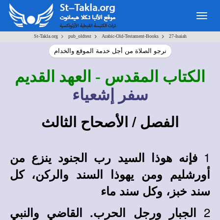
Togg
navig
>
>
>
St-Takla.org
pub_oldtest
Arabic-Old-Testament-Books
27-Isaiah
نرجو الصلاة من أجل خدمة الموقع والخدام
الكتاب المقدس
- العهد القديم
سفر إشعياء
الفصل / الأصحاح الثالث
1
فإنه هوذا السيد رب الجنود ينزع من
أورشليم ومن يهوذا السند والركن، كل
سند خبز، وكل سند ماء
2
الجبار ورجل الحرب. القاضي والنبي