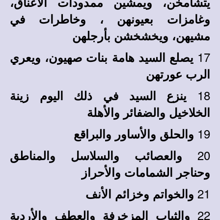
يتشامخن، ويمشين ممدودات الأعناق،
وغامزات بعيونهن ، وخاطرات في
مشيهن، ويخشخشن بأرجلهن
17
يصلع السيد هامة بنات صهيون، ويعري
الرب عورتهن
18
ينزع السيد في ذلك اليوم زينة
الخلاخيل والضفائر والأهلة
19
والحلق والأساور والبراقع
20
والعصائب والسلاسل والمناطق
وحناجر الشمامات والأحراز
21
والخواتم وخزائم الأنف
22
والثياب المزخرفة والعطف والأردية