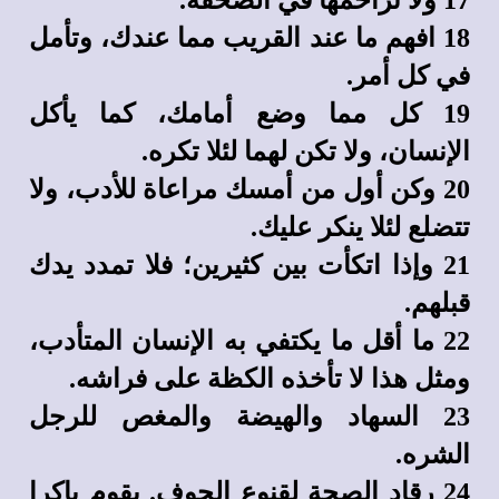
17 ولا تزاحمها في الصحفة.
18 افهم ما عند القريب مما عندك، وتأمل
في كل أمر.
19 كل مما وضع أمامك، كما يأكل
الإنسان، ولا تكن لهما لئلا تكره.
20 وكن أول من أمسك مراعاة للأدب، ولا
تتضلع لئلا ينكر عليك.
21 وإذا اتكأت بين كثيرين؛ فلا تمدد يدك
قبلهم.
22 ما أقل ما يكتفي به الإنسان المتأدب،
ومثل هذا لا تأخذه الكظة على فراشه.
23 السهاد والهيضة والمغص للرجل
الشره.
24 رقاد الصحة لقنوع الجوف. يقوم باكرا