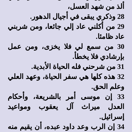
ألذ من شهد العسل،
28 وذكري يبقى في أجيال الدهور.
29 من أكلني عاد إلي جائعا، ومن شربني
عاد ظامئا.
30 من سمع لي فلا يخزى، ومن عمل
بإرشادي فلا يخطأ.
31 من شرحني فله الحياة الأبدية.
32 هذه كلها هي سفر الحياة، وعهد العلي
وعلم الحق.
33 إن موسى أمر بالشريعة، وأحكام
العدل ميراث آل يعقوب ومواعيد
إسرائيل.
34 إن الرب وعد داود عبده، أن يقيم منه