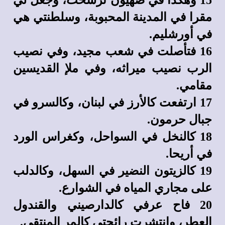
15 وهكذا في صهيون ترسخت، وجعل لي
مقرا في المدينة المحبوبة، وسلطنتي هي
في أورشليم.
16 فتأصلت في شعب مجيد، وفي نصيب
الرب نصيب ميراثه، وفي ملإ القديسين
مقامي.
17 ارتفعت كالأرز في لبنان، وكالسرو في
جبال حرمون.
18 كالنخل في السواحل، وكغراس الورد
في أريحا.
19 كالزيتون النضير في السهل، وكالدلب
على مجاري المياه في الشوارع.
20 فاح عرفي كالدارصيني والقندول
العطر، وانتشرت رائحتي كالمر المنتقى.