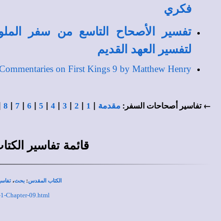
فكري
تفسير الأصحاح التاسع من سفر الملو
لتفسير العهد القديم
Commentaries on First Kings 9 by Matthew Henry
|
|
|
|
|
|
|
|
|
← تفاسير أصحاحات السفر:
مقدمة
1
2
3
4
5
6
7
8
قائمة
تفاسير الكت
،
:
الكتاب المقدس
بحث
تفاسي
-1-Chapter-09.html