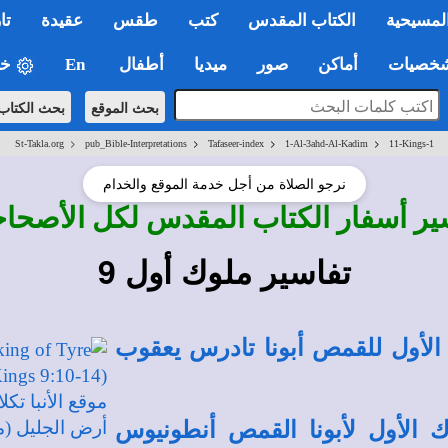
لمسيحية
الكتاب المقدس
كتب
طقس
عقيدة
تا
صيات
أماكن
صور
ميديا
أطفال
En
خي
بحث الموقع
بحث الكتاب
>
>
>
>
St-Takla.org
pub_Bible-Interpretations
Tafaseer-index
1-Al-3ahd-Al-Kadim
11-Kings-1
نرجو الصلاة من أجل خدمة الموقع والخدام
ير أسفار الكتاب المقدس لكل الأصحا
تفاسير ملوك أول 9
الأول للقمص أبونا تادرس يعقوب
 الأول لأبونا القمص أنطونيوس