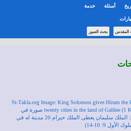
ريخ
أسئلة
خدمة
ارات
 المقدس
بحث الصور
حات