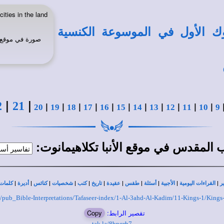
ities in the land
ك الأول في الموسوعة الكنسية
صورة في
موقع ا
|
|
2
21
|
|
|
|
|
|
|
|
|
|
|
20
19
18
17
16
15
14
13
12
11
10
9
في
:
اب المقدس
موقع الأنبا تكلاهيمانوت
|
|
|
|
|
|
|
|
|
|
|
ر
القراءات اليومية
الأجبية
أسئلة
طقس
عقيدة
تاريخ
كتب
شخصيات
كنائس
أديرة
كلمات 
org/pub_Bible-Interpretations/Tafaseer-index/1-Al-3ahd-Al-Kadim/11-Kings-1/Kings
تقصير الرابط:
Copy
tak.la/8bpqrh7