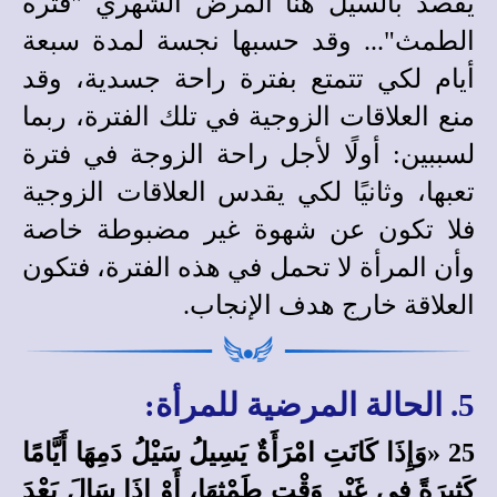
يقصد بالسيل هنا المرض الشهري "فترة
الطمث"... وقد حسبها نجسة لمدة سبعة
أيام لكي تتمتع بفترة راحة جسدية، وقد
منع العلاقات الزوجية في تلك الفترة، ربما
لسببين: أولًا لأجل راحة الزوجة في فترة
تعبها، وثانيًا لكي يقدس العلاقات الزوجية
فلا تكون عن شهوة غير مضبوطة خاصة
وأن المرأة لا تحمل في هذه الفترة، فتكون
العلاقة خارج هدف الإنجاب.
5. الحالة المرضية للمرأة:
25 «وَإِذَا كَانَتِ امْرَأَةٌ يَسِيلُ سَيْلُ دَمِهَا أَيَّامًا
كَثِيرَةً فِي غَيْرِ وَقْتِ طَمْثِهَا، أَوْ إِذَا سَالَ بَعْدَ