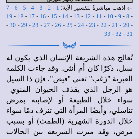
← اذهب مباشرةً لتفسير الآية:
-
-
-
-
-
-
7
6
5
4
3
2
1
-
-
-
-
-
-
-
-
-
-
-
-
19
18
17
16
15
14
13
12
11
10
9
8
-
-
-
-
-
-
-
-
-
-
-
-
30
29
28
27
26
25
24
23
22
21
20
-
-
33
32
31
تُعالج هذه الشريعة الإنسان الذي يكون له
سيل، ذكرًا كان أم أنثى. وقد جاءت الكلمة
العبرية "زَغب" تعني "فيض"، فإن ذا السيل
هو الرجل الذي يقذف الحيوان المنوي
سواء خلال الطبيعة أو لإصابته بمرض
تناسلي، وأيضًا المرأة التي تنزف دمًا سواء
خلال الدورة الشهرية (الطمث) أو بسبب
مرض، وقد ميزت الشريعة بين الحالات