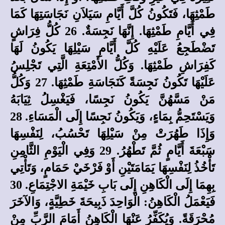
طَمْثِهَا، فَتَكُونُ كُلَّ أَيَّامِ سَيَلاَنِ نَجَاسَتِهَا كَمَا
فِي أَيَّامِ طَمْثِهَا. إِنَّهَا نَجِسَةٌ. 26 كُلُّ فِرَاشٍ
تَضْطَجِعُ عَلَيْهِ كُلَّ أَيَّامِ سَيْلِهَا يَكُونُ لَهَا
كَفِرَاشِ طَمْثِهَا. وَكُلُّ الأَمْتِعَةِ الَّتِي تَجْلِسُ
عَلَيْهَا تَكُونُ نَجِسَةً كَنَجَاسَةِ طَمْثِهَا. 27 وَكُلُّ
مَنْ مَسَّهُنَّ يَكُونُ نَجِسًا، فَيَغْسِلُ ثِيَابَهُ
وَيَسْتَحِمُّ بِمَاءٍ، وَيَكُونُ نَجِسًا إِلَى الْمَسَاءِ. 28
وَإِذَا طَهُرَتْ مِنْ سَيْلِهَا تَحْسُبُ، لِنَفْسِهَا
سَبْعَةَ أَيَّامٍ ثُمَّ تَطْهُرُ. 29 وَفِي الْيَوْمِ الثَّامِنِ
تَأْخُذُ لِنَفْسِهَا يَمَامَتَيْنِ أَوْ فَرْخَيْ حَمَامٍ، وَتَأْتِي
بِهِمَا إِلَى الْكَاهِنِ إِلَى بَابِ خَيْمَةِ الاجْتِمَاعِ. 30
فَيَعْمَلُ الْكَاهِنُ: الْوَاحِدَ ذَبِيحَةَ خَطِيَّةٍ، وَالآخَرَ
مُحْرَقَةً. وَيُكَفِّرُ عَنْهَا الْكَاهِنُ أَمَامَ الرَّبِّ مِنْ