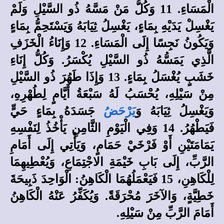
الْمَسَاءِ. 11 وَكُلُّ مَنْ مَسَّهُ ذُو السَّيْلِ وَلَمْ
يَغْسِلْ يَدَيْهِ بِمَاءٍ، يَغْسِلُ ثِيَابَهُ وَيَسْتَحِمُّ بِمَاءٍ
وَيَكُونُ نَجِسًا إِلَى الْمَسَاءِ. 12 وَإِنَاءُ الْخَزَفِ
الَّذِي يَمَسُّهُ ذُو السَّيْلِ يُكْسَرُ. وَكُلُّ إِنَاءِ
خَشَبٍ يُغْسَلُ بِمَاءٍ. 13 وَإِذَا طَهُرَ ذُو السَّيْلِ
مِنْ سَيْلِهِ، يُحْسَبُ لَهُ سَبْعَةُ أَيَّامٍ لِطُهْرِهِ،
وَيَغْسِلُ ثِيَابَهُ وَ
يَرْحَضُ
جَسَدَهُ بِمَاءٍ حَيٍّ
فَيَطْهُرُ. 14 وَفِي الْيَوْمِ الثَّامِنِ يَأْخُذُ لِنَفْسِهِ
يَمَامَتَيْنِ أَوْ فَرْخَيْ حَمَامٍ، وَيَأْتِي إِلَى أَمَامِ
الرَّبِّ، إِلَى بَابِ خَيْمَةِ الاجْتِمَاعِ، وَيُعْطِيهِمَا
لِلْكَاهِنِ، 15 فَيَعْمَلُهُمَا الْكَاهِنُ: الْوَاحِدَ ذَبِيحَةَ
خَطِيَّةٍ، وَالآخَرَ مُحْرَقَةً. وَيُكَفِّرُ عَنْهُ الْكَاهِنُ
أَمَامَ الرَّبِّ مِنْ سَيْلِهِ.