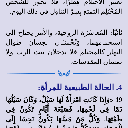
تعتبر الاحتلام فِطْرًا، فلا يجوز للشخص
المُحْتَلِم التمتع بِسِرّ التناول في ذلك اليوم.
ثانيًا:
المُعَاشَرَة الزوجية، والأمر يحتاج إلى
استحمامهما، وَيُحْسَبَان نجسان طوال
النهار كالمحتلم فلا يدخلان بيت الرب ولا
يمسان المقدسات.
4. الحالة الطبيعية للمرأة:
19 «وَإِذَا كَانَتِ امْرَأَةٌ لَهَا سَيْلٌ، وَكَانَ سَيْلُهَا
دَمًا فِي لَحْمِهَا، فَسَبْعَةَ أَيَّامٍ تَكُونُ فِي
طَمْثِهَا. وَكُلُّ مَنْ مَسَّهَا يَكُونُ نَجِسًا إِلَى