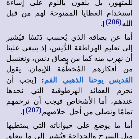
للمتهور، بل يلقون باللوم على إساءة
استخدام العطايا الممنوحة لهم من قبل
(206)
الله
].
أما عن بصاقه الذي يُحسب دَنَسًا فيُشير
إلى تعليم الهراطقة الدَّنِس، إذ ينبغي علينا
أن نهرب منه كما من بصاق دنس، ونغتسِل
من أفكارهم المُحَطِّمَة للإيمان. يقول
القديس يوحنا الذهبي الفم
:
[يجب أن
نحرم العقائد الهرطوقية التي نجدها
عندهم، أما الأشخاص فيجب أن نرحمهم
(207)
تمامًا ونصلي من أجل خلاصهم
].
أما ما يوضع على حيواناته التي يمتطيها
مثل السرج والحداجة فتُشير إلى ما يتعلق