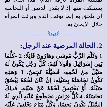
يستنكف منها إذ لا يقدر الدنس أو النجاسة
أن يلحق به إنما توقف الدم وبرئت المرأة
خلال الإيمان به.
2. الحالة المرضية عند الرجل:
1 وَكَلَّمَ الرَّبُّ مُوسَى وَهَارُونَ قَائِلًا: 2 «كَلِّمَا
بَنِي إِسْرَائِيلَ وَقُولاَ لَهُمْ: كُلُّ رَجُل يَكُونُ لَهُ
سَيْلٌ مِنْ لَحْمِهِ، فَسَيْلُهُ نَجِسٌ. 3 وَهذِهِ
تَكُونُ نَجَاسَتُهُ بِسَيْلِهِ: إِنْ كَانَ لَحْمُهُ يَبْصُقُ
سَيْلَهُ، أَوْ يَحْتَبِسُ لَحْمُهُ عَنْ سَيْلِهِ، فَذلِكَ
نَجَاسَتُهُ. 4 كُلُّ فِرَاشٍ يَضْطَجِعُ عَلَيْهِ الَّذِي لَهُ
السَّيْلُ يَكُونُ نَجِسًا، وَكُلُّ مَتَاعٍ يَجْلِسُ عَلَيْهِ