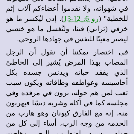
في شهواته، ولا تقدموا أعضاءكم آلات إثم
للخطية" (
رو 6: 12-13
). إذن ليُكسر ما هو
خزفي (ترابي) فينا، وليُغسل ما هو خشبي
ليصير معينًا للنفس في جهادها الروحي.
في اختصار يمكننا أن نقول أن الرجل
المصاب بهذا المرض يُشير إلى الخاطئ
الذي يفقد حياته ويدنس جسده بكل
أحاسيسه وعواطفه وطاقاته ويكون سبب
تعب لمن هم حوله، يرون في مرقده وفي
مجلسه كما في أكله وشربه دنسًا فيهربون
منه. إنه مع الفارق كيونان وهو هارب من
الخدمة من وجه الرب، أساء إلى كل من
حوله، بسببه اضطرب البحر وهاجت