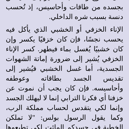
بجسده من طاقات وأحاسيس، إذ تُحسب
دنسة بسبب شره الداخلي.
الإناء الخزفي أو الخشبي الذي يأكل فيه
يحسب نجسًا، فإن كان خزفيًا يكسر وإن
كان خشبيًا يُغسل بماء فيطهر. كسر الإناء
الخزفي يُشير إلى ضرورة إماتة الشهوات
الجسدية، أما غسل الخشبي فيُشير إلى
تقديس الجسد بطاقاته وعوطفه
وأحاسيسه. فإن كان يجب أن نموت عن
خزفنا أي فكرنا الترابي إنما لا ليهلك الجسد
وإنما لكي يتقدس لحساب مملكة الرب،
وكما يقول الرسول بولس: "لا تملكن
الخطية في جسدكم المائت لكي تطيعوها