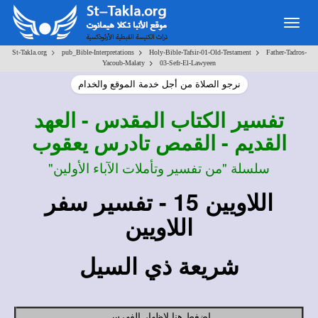
Togg
navig
>
>
>
St-Takla.org
pub_Bible-Interpretations
Holy-Bible-Tafsir-01-Old-Testament
Father-Tadros-
>
Yacoub-Malaty
03-Sefr-El-Lawyeen
نرجو الصلاة من أجل خدمة الموقع والخدام
تفسير
الكتاب المقدس - العهد
القديم - القمص تادرس يعقوب
سلسلة "من تفسير وتأملات الآباء الأولين"
اللاويين 15 - تفسير سفر
اللاويين
شريعة ذي السيل
اضغط هنا لإظهار الفهرس