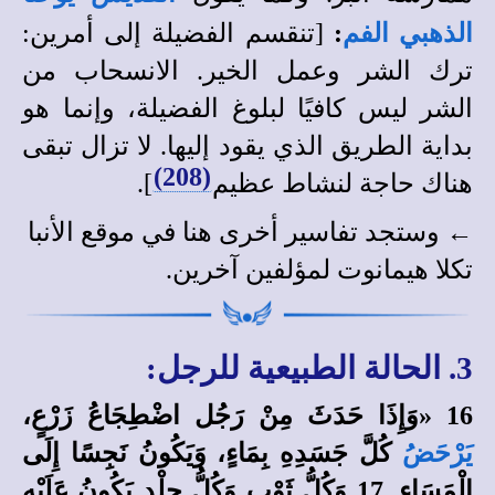
الذهبي الفم
:
[تنقسم الفضيلة إلى أمرين:
ترك الشر وعمل الخير. الانسحاب من
الشر ليس كافيًا لبلوغ الفضيلة، وإنما هو
بداية الطريق الذي يقود إليها. لا تزال تبقى
(208)
هناك حاجة لنشاط عظيم
].
← وستجد
تفاسير أخرى
هنا في
موقع الأنبا
تكلا هيمانوت
لمؤلفين آخرين
.
3. الحالة الطبيعية للرجل:
16 «وَإِذَا حَدَثَ مِنْ رَجُل اضْطِجَاعُ زَرْعٍ،
يَرْحَضُ
كُلَّ جَسَدِهِ بِمَاءٍ، وَيَكُونُ نَجِسًا إِلَى
الْمَسَاءِ. 17 وَكُلُّ ثَوْبٍ وَكُلُّ جِلْدٍ يَكُونُ عَلَيْهِ