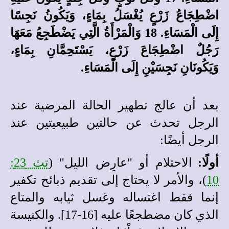
اضْطِجَاعُ زَرْعٍ يُغْسَلُ بِمَاءٍ، وَيَكُونُ نَجِسًا
إِلَى الْمَسَاءِ. 18 وَالْمَرْأَةُ الَّتِي يَضْطَجِعُ مَعَهَا
رَجُلٌ اضْطِجَاعَ زَرْعٍ، يَسْتَحِمَّانِ بِمَاءٍ،
وَيَكُونَانِ نَجِسَيْنِ إِلَى الْمَسَاءِ.
بعد أن عالج تطهير الحالة المرضية عند
الرجل تحدث عن حالتين طبيعيتين عند
الرجل أيضًا:
أولًا:
الاحتلام أو "عارِض الليل" (
تث 23:
10
)، والأمر لا يحتاج إلى تقديم ذبائح تكفير
إنما فقط اغتساله وغسل ثيابه والمتاع
الذي كان مضطجعًا عليه [16-17]. والكنيسة