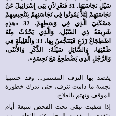
سَيْلِ نَجَاسَتِهَا. 31 فَتَعْزِلاَنِ بَنِي إِسْرَائِيلَ عَنْ
نَجَاسَتِهِمْ لِئَلاَّ يَمُوتُوا فِي نَجَاسَتِهِمْ بِتَنْجِيسِهِمْ
مَسْكَنِيَ الَّذِي فِي وَسَطِهِمْ. 32 «هذِهِ
شَرِيعَةُ ذِي السَّيْلِ، وَالَّذِي يَحْدُثُ مِنْهُ
اضْطِجَاعُ زَرْعٍ فَيَتَنَجَّسُ بِهَا، 33 وَالْعَلِيلَةِ فِي
طَمْثِهَا، وَالسَّائِلِ سَيْلُهُ: الذَّكَرِ وَالأُنْثَى،
وَالرَّجُلِ الَّذِي يَضْطَجِعُ مَعَ نَجِسَةٍ».
يقصد بها النزف المستمر... وقد حسبها
نجسة ما دامت تنزف، حتى تدرك خطورة
الموقف وتهتم بالعلاج.
إذا شفيت تبقى تحت الفحص سبعة أيام
وتقدم ما يقدمه الرجل عند التطهير من