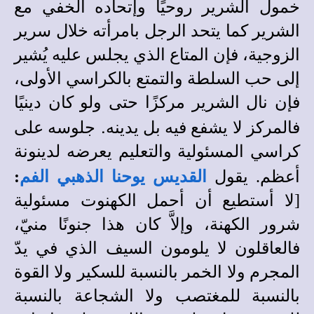
خمول الشرير روحيًا وإتحاده الخفي مع
الشرير كما يتحد الرجل بامرأته خلال سرير
الزوجية، فإن المتاع الذي يجلس عليه يُشير
إلى حب السلطة والتمتع بالكراسي الأولى،
فإن نال الشرير مركزًا حتى ولو كان دينيًا
.
فالمركز لا يشفع فيه بل يدينه
جلوسه على
كراسي المسئولية والتعليم يعرضه لدينونة
أعظم. يقول
القديس يوحنا الذهبي الفم
:
[لا أستطيع أن أحمل الكهنوت مسئولية
شرور الكهنة، وإلاَّ كان هذا جنونًا منيّ،
فالعاقلون لا يلومون السيف الذي في يدّ
المجرم ولا الخمر بالنسبة للسكير ولا القوة
بالنسبة للمغتصب ولا الشجاعة بالنسبة