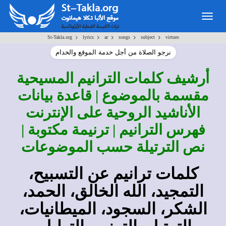
Togg
navig
>
>
>
>
>
St-Takla.org
lyrics
ar
songs
subject
virtues
نرجو الصلاة من أجل خدمة الموقع والخدام
أرشيف كلمات الترانيم المسيحية
مقسمة بالموضوع | قاعدة بيانات
الأناشيد الروحية على الإنترنت
فهرس الترانيم | ترنيمة مكتوبة |
نص الترتيلة حسب الموضوعات
كلمات ترانيم عن التسبيح،
التمجيد، الله الخالق، الحمد،
الشكر، السجود، الميطانيات،