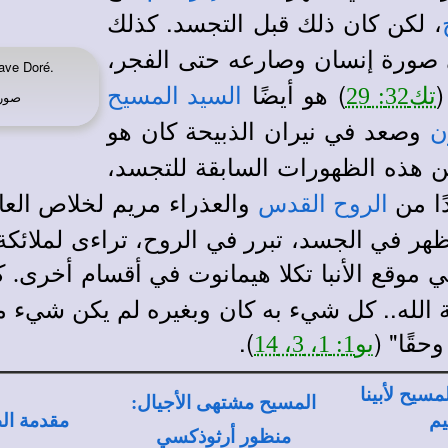
، لكن كان ذلك قبل التجسد. كذلك
صورة إنسان وصارعه حتى الفجر،
ave Doré.
(
) هو أيضًا
تك32: 29
السيد المسيح
صورة
وصعد في نيران الذبيحة كان هو
ن
عن هذه الظهورات السابقة للتجسد،
ًا من
والعذراء مريم لخلاص العال
الروح القدس
هر في الجسد، تبرر في الروح، تراءى لملائكة، ك
ك
في
موقع الأنبا تكلا هيمانوت
في أقسام أخرى
.
ة الله.. كل شيء به كان وبغيره لم يكن شيء مما
حقًا" (
).
يو1: 1، 3، 14
مسيح لأبينا
المسيح مشتهى الأجيال:
يم
مقدمة الط
منظور أرثوذكسي