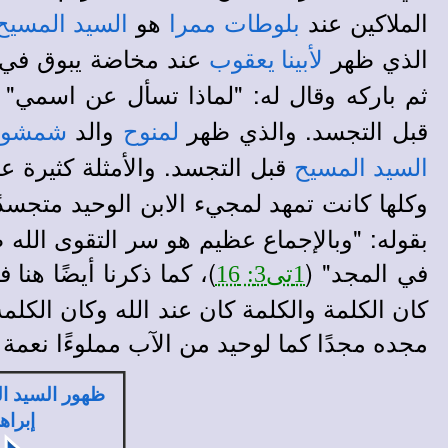
الملاكين عند
هو
بلوطات ممرا
السيد المسيح
الذي ظهر
عند مخاضة يبوق في 
لأبينا يعقوب
ثم باركه وقال له: "لماذا تسأل عن اسمي" 
قبل التجسد. والذي ظهر
والد
لمنوح
شمشو
قبل التجسد. والأمثلة كثيرة 
السيد المسيح
وكلها كانت تمهد لمجيء الابن الوحيد متجسد
بقوله: "وبالإجماع عظيم هو سر التقوى الله ظ
في المجد" (
)
1تى3: 16
،
كما ذكرنا أيضًا هنا 
كان الكلمة والكلمة كان عند الله وكان الكلم
مجده مجدًا كما لوحيد من الآب مملوءًا نعمة و
ظهور السيد ال
إبراه