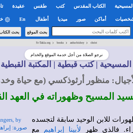
لمسيحية
الكتاب المقدس
كتب
طقس
عقيدة
تا
صيات
أماكن
صور
ميديا
أطفال
En
خي
بحث الموقع
بحث الكتاب
>
>
>
St-Takla.org
books
anba-bishoy
christ
نرجو الصلاة من أجل خدمة الموقع والخدام
المسيحية | كتب قبطية | المكتبة القبطية 
يال: منظور أرثوذكسي (مع حياة وخدمة
سيد المسيح وظهوراته في العهد ال
هورات للابن الوحيد سابقة لتجسده
اء. فالذي ظهر
مع
لأبينا إبراهيم