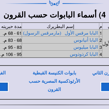
4) أسماء البابوات حسب
القرون
م
إسم البطريرك
مدة حبريته (
1
61 - 68 م.
البابا مرقس الأول
(مارمرقس الرسول)
2
68 - 83 م.
البابا أنيانوس
أول
3
83 - 95 م.
البابا ميليوس
4
95 - 106 م.
البابا كرذوذوس
ن الثاني
بابوات الكنيسة القبطية
الف
الأرثوذكسية المصرية حسب
القرون