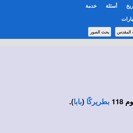
ريخ
أسئلة
خدمة
ارات
 المقدس
بحث الصور
118
(
).
بطريركًا
بابا