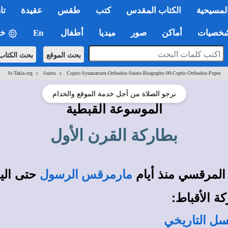
لمسيحية
الكتاب المقدس
كتب
طقس
عقيدة
تا
صيات
أماكن
صور
ميديا
أطفال
En
خي
بحث الموقع
بحث الكتاب
>
>
St-Takla.org
Saints
Coptic-Synaxarium-Orthodox-Saints-Biography-00-Coptic-Orthodox-Popes
نرجو الصلاة من أجل خدمة الموقع والخدام
الموسوعة القبطية
بطاركة القرن الأول
المرقسي منذ أيام
حتى اليوم 
مارمرقس الرسول
ة الأقباط:
سل التاريخي