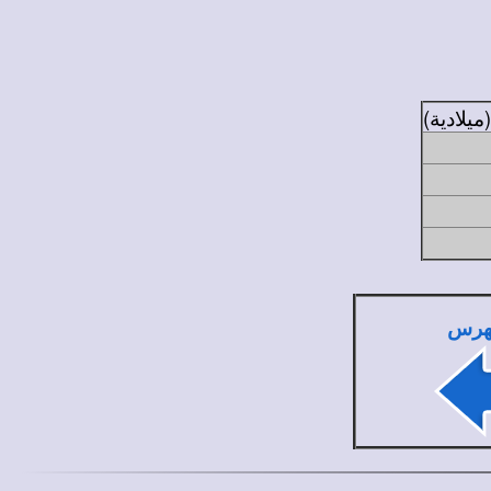
ميلادية)
هرس