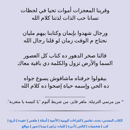
وقرينا المعجزات أموات تحيا في لحظات
نسانا حب الذات لذتنا كلام الله
ورجال شهدوا بإيمان وكتابنا بيهم مليان
نحتاج م الوقت زمان لو قلنا رجال الله
قالنا صخر الدهور ده كتاب كل العصور
السما والأرض تزول والكلمة دي باقية معاك
بيقولوا حرفناه ماشافوش يسوع جواه
ده الحي وإسمه حياة إصحوا ده كلام الله
____________________
*
من مرنمي الترتيلة: ماهر فايز، من شريط ألبوم "يا كنيسة يا متغربة".
|
|
|
|
|
|
|
،
:
الكتاب المقدس
بحث
تفاسير
القراءات اليومية
الأجبية
أسئلة
طقس
عقيدة
تاريخ
|
|
|
|
|
|
|
كتب
شخصيات
كنائس
أديرة
كلمات ترانيم
ميديا
صور
مواقع