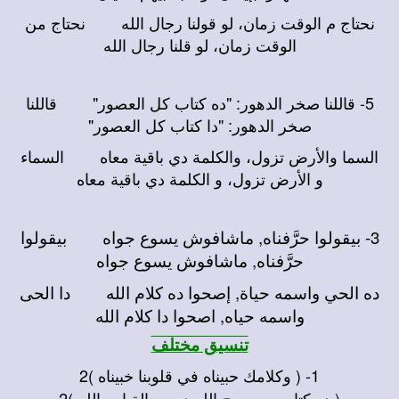
نحتاج م الوقت زمان، لو قولنا رجال الله نحتاج من
الوقت زمان، لو قلنا رجال الله
5- قاللنا صخر الدهور: "ده كتاب كل العصور" قاللنا
صخر الدهور: "دا كتاب كل العصور"
السما والأرض تزول، والكلمة دي باقية معاه السماء
و الأرض تزول، و الكلمة دي باقية معاه
3- بيقولوا حرَّفناه, ماشافوش يسوع جواه بيقولوا
حرَّفناه, ماشافوش يسوع جواه
ده الحي واسمه حياة, إصحوا ده كلام الله دا الحى
واسمه حياه, اصحوا دا كلام الله
تنسيق مختلف
1- ( وكلامك حبيناه في قلوبنا خبيناه )2
( ده كتاب من روح الله ده رسالة إبن الله )2