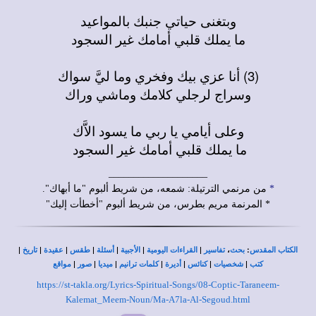
وبتغنى حياتي جنبك بالمواعيد
ما يملك قلبي أمامك غير السجود
(3) أنا عزي بيك وفخري وما ليَّ سواك
وسراج لرجلي كلامك وماشي وراك
وعلى أيامي يا ربي ما يسود الاَّك
ما يملك قلبي أمامك غير السجود
____________________
*
من مرنمي الترتيلة: شمعه، من شريط ألبوم "ما أبهاك".
* المرنمة مريم بطرس، من شريط ألبوم "أخطأت إليك"
|
|
|
|
|
|
|
،
:
الكتاب المقدس
بحث
تفاسير
القراءات اليومية
الأجبية
أسئلة
طقس
عقيدة
تاريخ
|
|
|
|
|
|
|
كتب
شخصيات
كنائس
أديرة
كلمات ترانيم
ميديا
صور
مواقع
https://st-takla.org/Lyrics-Spiritual-Songs/08-Coptic-Taraneem-
Kalemat_Meem-Noun/Ma-A7la-Al-Segoud.html