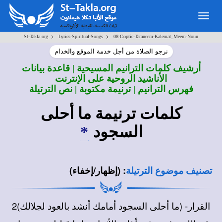
Togg
navig
>
>
St-Takla.org
Lyrics-Spiritual-Songs
08-Coptic-Taraneem-Kalemat_Meem-Noun
نرجو الصلاة من أجل خدمة الموقع والخدام
أرشيف كلمات الترانيم المسيحية | قاعدة بيانات
الأناشيد الروحية على الإنترنت
فهرس الترانيم | ترنيمة مكتوبة | نص الترتيلة
كلمات ترنيمة
ما أحلى
السجود
*
:
(إظهار/إخفاء)
تصنيف موضوع الترتيلة
القرار- (ما أحلى السجود أمامك أنشد بالعود لجلالك)2