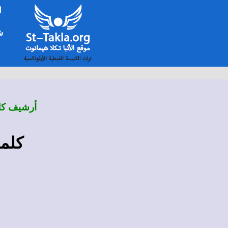
ا
شخ
أرشيف كلم
كلما