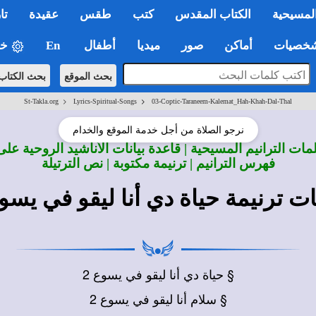
لمسيحية
الكتاب المقدس
كتب
طقس
عقيدة
تا
صيات
أماكن
صور
ميديا
أطفال
En
خي
بحث الموقع
بحث الكتاب
>
>
St-Takla.org
Lyrics-Spiritual-Songs
03-Coptic-Taraneem-Kalemat_Hah-Khah-Dal-Thal
نرجو الصلاة من أجل خدمة الموقع والخدام
ات الترانيم المسيحية | قاعدة بيانات الأناشيد الروحية على
فهرس الترانيم | ترنيمة مكتوبة | نص الترتيلة
ت ترنيمة حياة دي أنا ليقو في يسو
§ حياة دي أنا ليقو في يسوع 2
§ سلام أنا ليقو في يسوع 2