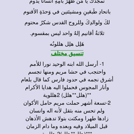
نمجّدك يا مَن ظَهَرَ بأُمِهِ انسانًا يدوم
باتحادِ طَبعَينِ ومشيئتين في وَحدَةِ الأقنوم
لكَ ولوالدِكَ وللروح القدس شكرٌ محتوم
ثلاثةُ أقانيم إلهٌ واحد ليس بمقسوم.
هَلِل هلِل هللونُه
تنسيق مختلف
1- أرسل الله ابنه الوحيد نورا للأمم
واحتجب في حشا مريم ومنها تجسم
أشرق نجمه في حدود فارس كما قال بلعام
وأنار المجوس فحملوا اليه هدايا الأكرام
**(هلل**هلل) 2هللوية
2-تسعة أشهر حملت مريم حامل الأكوان
ولم تحس منه بثقل لأنه اله وانسان
زادها طهرا ومكثت بتولا تدهش الأذهان
قبل الميلاد وفيه وبعده وما دام الزمان
***(هلل**هلل)2 هللوية