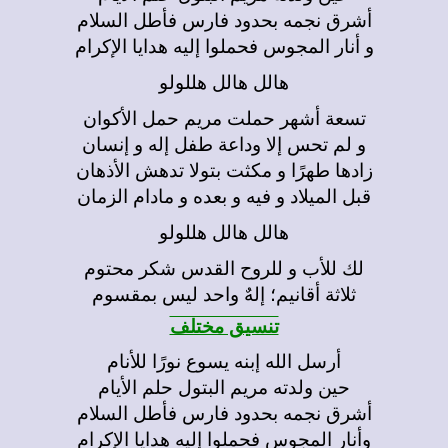
أشرق نجمه بحدود فارس فأطل السلام
و أنار المجوس فحملوا إليه هدايا الإكرام
هالل هالل هللولو
تسعة أشهر حملت مريم حمل الأكوان
و لم تحس إلا وداعة طفل إله و إنسان
زادها طهرًا و مكثت بتولا تدهش الأذهان
قبل الميلاد و فيه و بعده و مادام الزمان
هالل هالل هللولو
لك للأب و للروح القدس شكر محتوم
ثلاثة أقانيم؛ إلهٌ واحد ليس بمقسوم
تنسيق مختلف
أرسل الله إبنه يسوع نورًا للأنام
حين ولدته مريم البتول حلم الأيام
أشرق نجمه بحدود فارس فأطل السلام
وأنار المجوس فحملوا إليه هدايا الإكرام