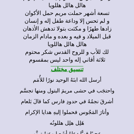
هالل هالل هللويا
تسعة أشهر حملت مريم حمل الأكوان
و لم تحس إلا وداعة طفل إله و إنسان
زادها طهرًا و مكثت بتولا تدهش الأذهان
قبل الميلاد و فيه و بعده و مادام الزمان
هالل هالل هاللويا
لك للأب و للروح القدس شكر محتوم
ثلاثة أقاني إله واحد ليس بمقسوم
تنسيق مختلف
أرسل الله ابنَهُ الوحيد نورًا للأُمَم
واحتجَب في حشى مريمَ البتول ومنها تجسَّم
أشرقَ نجمُهُ في حدودِ فارس كما قالَ بَلعام
وأنارَ المَجُوس فحملوا إليهِ هدايا الإكرام
هَلِل هلِل هللونُه
عجيبًا قويًّا دعاهُ أشَعيا وعنهُ ترنَّم