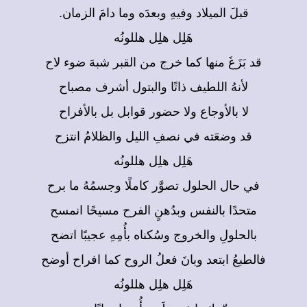
قبلَ الميلاد وفيهِ وبعدَه وما دامَ الزمان.
هَلِل هلِل هللونُه
قد بَزَغَ منها كما خرج من القبر شبهَ ضوء لاح
لأنهُ اللطيف ذاتًا والبتول أشرف مصباح
لا بالأوجاع ولا حضور قوابل بل بالأفراح
قد وضعَته في نصفِ الليل والظلامُ انتزح
هَلِل هلِل هللونُه
في حال الحلول تصوَّر كاملًا وجسمُهُ ما برح
متحدًا بالنفس وبدُهنٍ الفرح مسيحًا انمسح
بالحلولِ والخروج وسُكناه بأُمِهِ عجيبًا اتضح
فالطبعُ ابتعد وبانَ فعلُ الروح كما افراح أوضح
هَلِل هلِل هللونُه