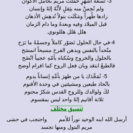
3- تسعَةَ أشهُرٍ حَمَلَت مريم بحامل الأكوان
ولم تُحِسَّ منه بثِقلٍ لأنَّهُ إلهٌ وإنسان
زادها طُهراً ومَكَثَت بتولاً تُدهِش الأذهان
قبل الميلاد وفيه وبعدهُ وما دام الزمان
هلل هَلل هللونوي.
4-في حال الحلول تَصَوّر كاملاً وجسمُهُ ما بَرَح
متّحداً بالنفس وبدهن الفرح مسيحاً انمسَح
بالحلول والخروج وسُكناه بأمّهِ عجيباً اتّضَح
فالطبعُ ابتعَد وبان فعل الروح كما افرام أوضح
5- نُمَجِّدَك يا من ظهرَ بأمِّهِ إنساناً يدوم
باتّحاد طبعين ومشيئتين في وحدة الأقنوم
لكَ ولوالدك وللروحِ القدس شكرٌ محتوم
ثلاثة أقانيم إلهٌ واحد ليس بمقسوم.
تنسيق مختلف
أرسل الله ابنه الوحيد نوراً للأمم واحتجب في حشى
مريم البتول ومنها تجسد