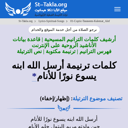
Togg
navig
>
>
St-Takla.org
Lyrics-Spiritual-Songs
01-Coptic-Taraneem-Kalemat_Alef
نرجو الصلاة من أجل خدمة الموقع والخدام
أرشيف كلمات الترانيم المسيحية | قاعدة بيانات
الأناشيد الروحية على الإنترنت
فهرس الترانيم | ترنيمة مكتوبة | نص الترتيلة
كلمات ترنيمة
أرسل الله ابنه
يسوع نورًا للأنام
*
:
(إظهار/إخفاء)
تصنيف موضوع الترتيلة
أرسل الله ابنه يسوع نورًا للأنام
حين ولدته مريم البتول حلم الأيام