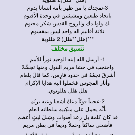
3-نمجدك يا من ظهر بأمه انسانا يدوم
باتحاد طبعين ومشيئتين في وحدة الأقنوم
لك ولوالدك وللروح القدس شكر محتوم
ثلاثة أقانيم اله واحد ليس بمقسوم
***(هلل**هلل) 2 هللوية
تنسيق مختلف
1- أرسل الله إبنه الوحيد نوراً للأمم
واحتجب في حشا مريم البتول ومنها تجَسَّمْ
أشرقَ نجمُهُ في حدود فارِس، كما قالَ بلعام
وأنار المجوس فحَملوا اليه هدايا الإكرام
هلل هَلل هللونوي.
2-عجيباً قويّاً دعاهُ أشعيا وعنه ترنّم
بأنَّه يحمِل على منكِبيهِ سلطانه العام
قد كان كلمة بل رعدَ أصوات وشِبلَ ليثٍ أعظم
فأضحى ساكتاً وحملاً وديعاً في بطن مريم