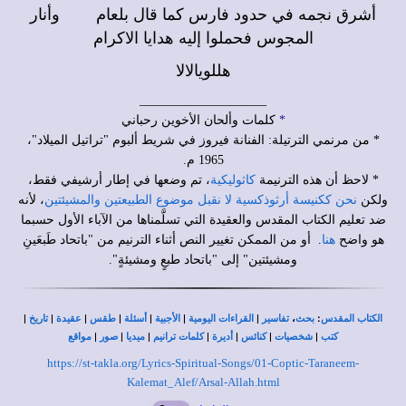
أشرق نجمه في حدود فارس كما قال بلعام وأنار
المجوس فحملوا إليه هدايا الاكرام
هللويا
لالا
____________________
*
كلمات وألحان الأخوين رحباني
* من مرنمي الترتيلة: الفنانة فيروز في شريط ألبوم "تراتيل الميلاد"،
1965
م.
* لاحظ أن هذه الترنيمة
كاثوليكية
، تم وضعها في إطار أرشيفي فقط،
ولكن
نحن ككنيسة أرثوذكسية لا نقبل موضوع الطبيعتين والمشيئتين
، لأنه
ضد تعليم الكتاب المقدس والعقيدة التي تسلَّمناها من الآباء الأول حسبما
هو واضح
هنا
. أو من الممكن تغيير النص أثناء الترنيم من "باتحاد طَبعَينِ
ومشيئتين" إلى "باتحاد طبعٍ ومشيئةٍ".
|
|
|
|
|
|
|
،
:
الكتاب المقدس
بحث
تفاسير
القراءات اليومية
الأجبية
أسئلة
طقس
عقيدة
تاريخ
|
|
|
|
|
|
|
كتب
شخصيات
كنائس
أديرة
كلمات ترانيم
ميديا
صور
مواقع
https://st-takla.org/Lyrics-Spiritual-Songs/01-Coptic-Taraneem-
Kalemat_Alef/Arsal-Allah.html