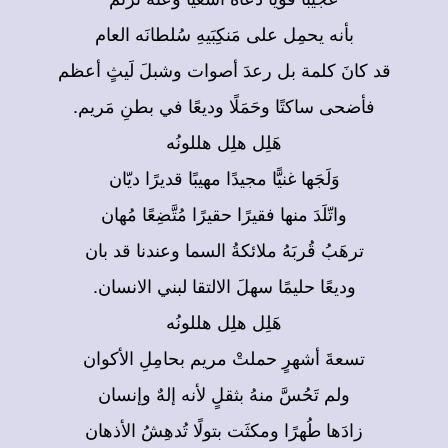
بأنه يحمِل على مَنكِبَيهِ سُلطانَه العام
قد كانَ كلمة بل رعدَ أصوات وشبلَ لَيثٍ أعظم
فأضحى ساكتًا وحَمَلًا وديعًا في بطنِ مَريم.
هَلِل هلِل هللونُه
وَلَجَها غنيًّا مجيدًا مهيبًا قديرًا ديّان
واتّلَدَ منها فقيرًا حقيرًا مُتَّضِعًا مُهان
ترهَبُ قُربَهُ ملائكةُ السما وعندنا قد بان
وديعًا حليمًا سهلَ الالتقا لبني الانسان.
هَلِل هلِل هللونُه
تسعةَ أشهرٍ حملتْ مريم بحامِلِ الأكوان
ولم تَحُسَّ منهُ بثقلٍ لأنه إلهٌ وإنسان
زادَها طُهرًا ومكثَت بتولًا تُدهِشُ الأذهان