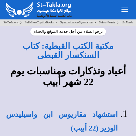
Toggle
navigation
>
>
>
>
St-Takla.org
Full-Free-Coptic-Books
Synaxarium-or-Synaxarion
Saints-Feasts
11-Abeeb
نرجو الصلاة من أجل خدمة الموقع والخدام
مكتبة الكتب القبطية: كتاب
السنكسار القبطى
أعياد وتذكارات ومناسبات يوم
22 شهر أبيب
استشهاد مقاريوس ابن واسيليدس
الوزير (22 أبيب)