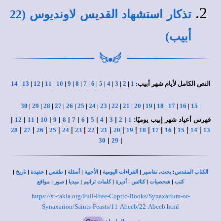
تذكار استشهاد القديس لاونديوس (22
أبيب)
النص الكامل لأيام شهر أبيب:
1
|
2
|
3
|
4
|
5
|
6
|
7
|
8
|
9
|
10
|
11
|
12
|
13
|
14
30
|
29
|
28
|
27
|
26
|
25
|
24
|
23
|
22
|
21
|
20
|
19
|
18
|
17
|
16
|
15
|
فهرس أعياد شهر إبيب يوميًا:
|
|
|
|
|
|
|
|
|
|
|
|
12
11
10
9
8
7
6
5
4
3
2
1
|
|
|
|
|
|
|
|
|
|
|
|
|
|
|
28
27
26
25
24
23
22
21
20
19
18
17
16
15
14
13
|
|
30
29
|
|
|
|
|
|
|
،
:
الكتاب المقدس
بحث
تفاسير
القراءات اليومية
الأجبية
أسئلة
طقس
عقيدة
تاريخ
|
|
|
|
|
|
|
كتب
شخصيات
كنائس
أديرة
كلمات ترانيم
ميديا
صور
مواقع
https://st-takla.org/Full-Free-Coptic-Books/Synaxarium-or-
Synaxarion/Saints-Feasts/11-Abeeb/22-Abeeb.html