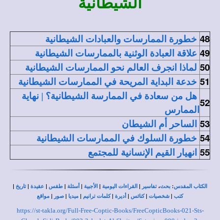
الشيطانية
48
خطورة الممارسات والعبادات الشيطانية
49
علاقة العبادة الوثنية بالممارسات الشيطانية
50
لماذا انجرف العالم نحو الممارسات الشيطانية
51
خدعة البداية المريحة في الممارسات الشيطانية
هل من سعادة في الممارسة الشيطانية
؟
| نهاية
52
الممارس
53
الساحر أم الشيطان
54
خطورة السلوك في الممارسات الشيطانية
55
انهيار القيم الإنسانية للمجتمع
|
|
|
|
|
|
|
،
:
الكتاب المقدس
بحث
تفاسير
القراءات اليومية
الأجبية
أسئلة
طقس
عقيدة
تاريخ
|
|
|
|
|
|
|
كتب
شخصيات
كنائس
أديرة
كلمات ترانيم
ميديا
صور
مواقع
https://st-takla.org/Full-Free-Coptic-Books/FreeCopticBooks-021-Sts-