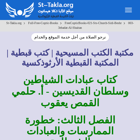
Togg
navig
>
>
>
St-Takla.org
Full-Free-Coptic-Books
FreeCopticBooks-021-Sts-Church-Sidi-Beshr
003-
3ebadat-Al-Shaitan
نرجو الصلاة من أجل خدمة الموقع والخدام
مكتبة الكتب المسيحية | كتب قبطية |
المكتبة القبطية الأرثوذكسية
كتاب عبادات الشياطين
وسلطان القديسين - أ. حلمي
القمص يعقوب
الفصل الثالث: خطورة
الممارسات والعبادات