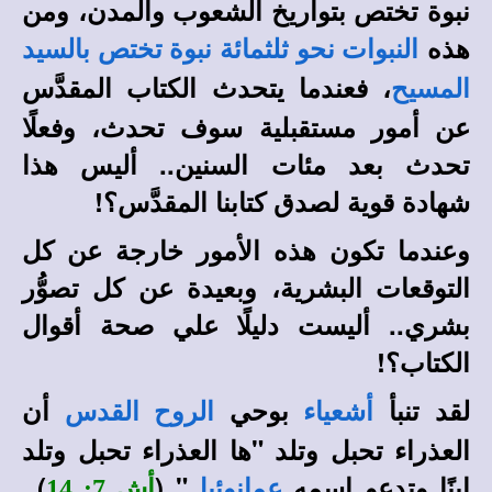
نبوة تختص بتواريخ الشعوب والمدن، ومن
هذه
النبوات نحو ثلثمائة
نبوة تختص بالسيد
، فعندما يتحدث الكتاب المقدَّس
المسيح
عن أمور مستقبلية سوف تحدث، وفعلًا
تحدث بعد مئات السنين.. أليس هذا
شهادة قوية لصدق كتابنا المقدَّس؟!
وعندما تكون هذه الأمور خارجة عن كل
التوقعات البشرية، وبعيدة عن كل تصوُّر
بشري.. أليست دليلًا علي صحة أقوال
الكتاب؟!
لقد تنبأ
بوحي
أن
أشعياء
الروح القدس
العذراء تحبل وتلد "ها العذراء تحبل وتلد
ابنًا وتدعو اسمه
" (
)..
عمانوئيل
أش 7: 14