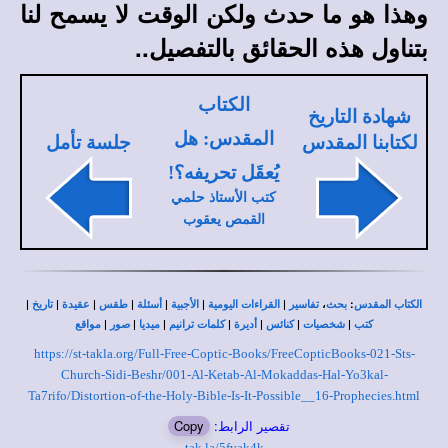
وهذا هو ما حدث ولكن الوقت لا يسمح لنا
بتناول هذه الحقائق بالتفصيل..
الكتاب
شهادة التاريخ
المقدس: هل
لكتابنا المقدس
جلسة تأمل
يُعقَل تحريفه؟!
كتب الأستاذ حلمي
القمص يعقوب
|
|
|
|
|
|
|
،
:
الكتاب المقدس
بحث
تفاسير
القراءات اليومية
الأجبية
أسئلة
طقس
عقيدة
تاريخ
|
|
|
|
|
|
|
كتب
شخصيات
كنائس
أديرة
كلمات ترانيم
ميديا
صور
مواقع
https://st-takla.org/Full-Free-Coptic-Books/FreeCopticBooks-021-Sts-
Church-Sidi-Beshr/001-Al-Ketab-Al-Mokaddas-Hal-Yo3kal-
Ta7rifo/Distortion-of-the-Holy-Bible-Is-It-Possible__16-Prophecies.html
تقصير الرابط:
Copy
tak.la/5fvak4k