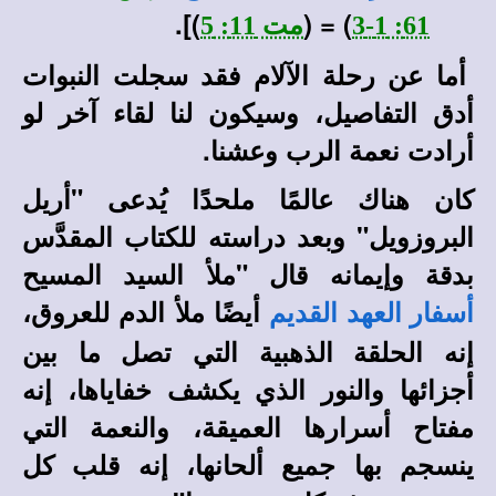
)].
) = (
61: 1-3
مت 11: 5
أما عن رحلة الآلام فقد سجلت النبوات
أدق التفاصيل، وسيكون لنا لقاء آخر لو
أرادت نعمة الرب وعشنا.
كان هناك عالمًا ملحدًا يُدعى "أريل
البروزويل" وبعد دراسته للكتاب المقدَّس
بدقة وإيمانه قال "ملأ السيد المسيح
أيضًا ملأ الدم للعروق،
أسفار العهد القديم
إنه الحلقة الذهبية التي تصل ما بين
أجزائها والنور الذي يكشف خفاياها، إنه
مفتاح أسرارها العميقة، والنعمة التي
ينسجم بها جميع ألحانها، إنه قلب كل