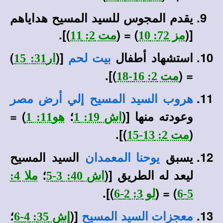
يقدم المجوس للسيد المسيح هداياهم
)].
) = (
[(
مز 72: 10
مت 2: 11
استشهاد أطفال
[(
)
بيت لحم
ار31: 15
)].
= (
مت 2: 16-18
هروب السيد المسيح إلي أرض مصر
وعودته منها [(
؛
) =
اش 19: 1
هو11: 1
)].
(
مت 2: 13-15
يسبق
السيد المسيح
يوحنا المعمدان
ليعد له الطريق [(
؛
اش 40: 3-5
ملا 4:
)].
) = (
5-6
لو 3: 2-6
[(
؛
معجزات السيد المسيح
إش 35: 4-6