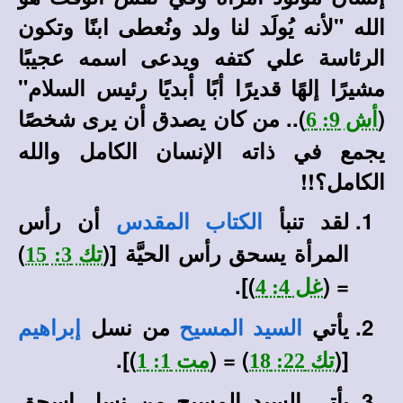
الله "لأنه يُولَد لنا ولد ونُعطى ابنًا وتكون
الرئاسة علي كتفه ويدعى اسمه عجيبًا
مشيرًا إلهًا قديرًا أبًا أبديًا رئيس السلام"
(
).. من كان يصدق أن يرى شخصًا
أش 9: 6
يجمع في ذاته الإنسان الكامل والله
الكامل؟!!
لقد تنبأ
أن رأس
الكتاب المقدس
المرأة يسحق رأس الحيَّة [(
)
تك 3: 15
)].
= (
غل 4: 4
يأتي
من نسل
السيد المسيح
إبراهيم
)].
) = (
[(
تك 22: 18
مت 1: 1
يأتي السيد المسيح من نسل إسحق