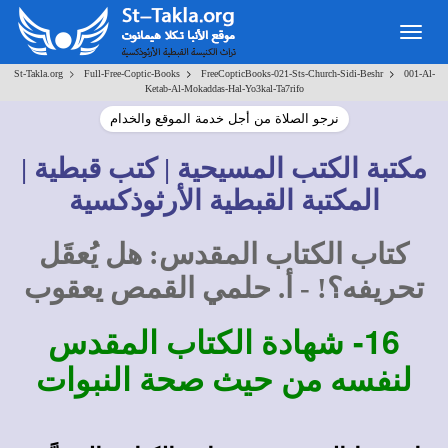
Togg
navig
>
>
>
St-Takla.org
Full-Free-Coptic-Books
FreeCopticBooks-021-Sts-Church-Sidi-Beshr
001-Al-
Ketab-Al-Mokaddas-Hal-Yo3kal-Ta7rifo
نرجو الصلاة من أجل خدمة الموقع والخدام
مكتبة الكتب المسيحية | كتب قبطية |
المكتبة القبطية الأرثوذكسية
كتاب الكتاب المقدس: هل يُعقَل
تحريفه؟! - أ. حلمي القمص يعقوب
16-
شهادة الكتاب المقدس
لنفسه من حيث صحة النبوات