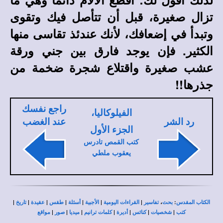
تزال صغيرة، قبل أن تتأصل فيك وتقوى
وتبدأ في إضعافك، لأنك عندئذ تقاسى منها
الكثير. فإن يوجد فارق بين جني ورقة
عشب صغيرة واقتلاع شجرة ضخمة من
جذرها!!
راجع نفسك
الفيلوكاليا،
رد الشر
عند الغضب
الجزء الأول
كتب القمص تادرس
يعقوب ملطي
|
|
|
|
|
|
|
،
:
الكتاب المقدس
بحث
تفاسير
القراءات اليومية
الأجبية
أسئلة
طقس
عقيدة
تاريخ
|
|
|
|
|
|
|
كتب
شخصيات
كنائس
أديرة
كلمات ترانيم
ميديا
صور
مواقع