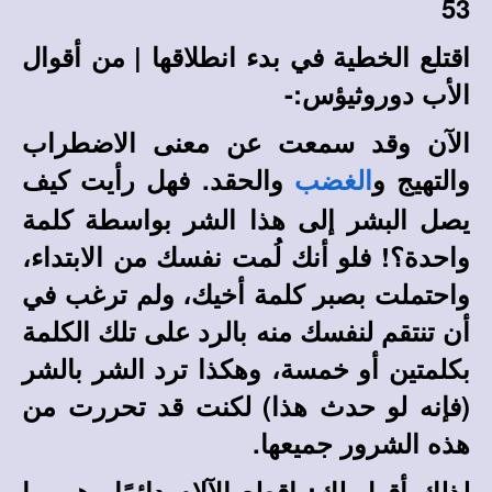
53
اقتلع الخطية في بدء انطلاقها
| من أقوال
الأب دوروثيؤس:-
الآن وقد سمعت عن معنى الاضطراب
والتهيج و
والحقد. فهل رأيت كيف
الغضب
يصل البشر إلى هذا الشر بواسطة كلمة
واحدة؟! فلو أنك لُمت نفسك من الابتداء،
واحتملت بصبر كلمة أخيك، ولم ترغب في
أن تنتقم لنفسك منه بالرد على تلك الكلمة
بكلمتين أو خمسة، وهكذا ترد الشر بالشر
(فإنه لو حدث هذا) لكنت قد تحررت من
هذه الشرور جميعها.
لذلك أقول لك: اقطع الآلام دائمًا وهي ما