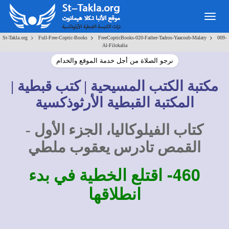
Togg
navig
>
>
>
St-Takla.org
Full-Free-Coptic-Books
FreeCopticBooks-020-Father-Tadros-Yaacoub-Malaty
009-
Al-Filokalia
نرجو الصلاة من أجل خدمة الموقع والخدام
مكتبة الكتب المسيحية | كتب قبطية |
المكتبة القبطية الأرثوذكسية
كتاب الفيلوكاليا، الجزء الأول -
القمص تادرس يعقوب ملطي
460-
اقتلع الخطية في بدء
انطلاقها