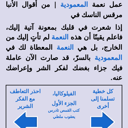
عمل نعمة
| من أقوال الأنبا
المعمودية
مرقس الناسك في
إذا شعرت في قلبك بمعونة آتية إليك،
فاعلم يقينًا أن هذه
لم تأتٍ إليك من
النعمة
الخارج، بل هي
المعطاة لك في
النعمة
بالسرّ، قد صارت الآن عاملة
المعمودية
فيك جزاء بغضك لفكر الشر وإعراضك
عنه.
كل خطية
احذر التعاطف
الفيلوكاليا،
تسلمنا إلى
مع الفكر
الجزء الأول
أخرى
الشرير
كتب القمص تادرس
يعقوب ملطي