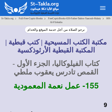
Togg
navig
>
>
>
St-Takla.org
Full-Free-Coptic-Books
FreeCopticBooks-020-Father-Tadros-Yaacoub-Malaty
009-
Al-Filokalia
نرجو الصلاة من أجل خدمة الموقع والخدام
مكتبة الكتب المسيحية | كتب قبطية |
المكتبة القبطية الأرثوذكسية
كتاب الفيلوكاليا، الجزء الأول -
القمص تادرس يعقوب ملطي
155-
عمل نعمة المعمودية
9