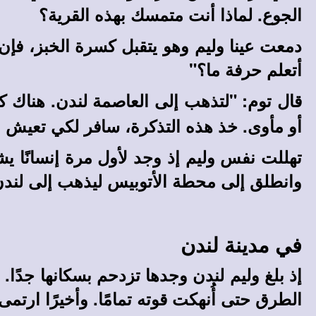
الجوع. لماذا أنت متمسك بهذه القرية؟
دمعت عينا وليم وهو يتقبل كسرة الخبز، فإ
أتعلم حرفة ما؟"
قال توم: "لتذهب إلى العاصمة لندن. هناك
أو مأوى. خذ هذه التذكرة، سافر لكي تعيش ول
تهللت نفس وليم إذ وجد لأول مرة إنسانًا يش
وانطلق إلى محطة الأتوبيس ليذهب إلى لندن 
في مدينة لندن
إذ بلغ وليم لندن وجدها تزدحم بسكانها جدًا.
الطرق حتى أُنهكت قوته تمامًا. وأخيرًا ارتم