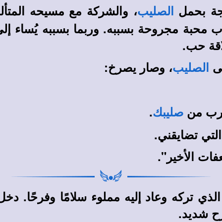
جة بحمل
، والشركة مع مسيحه المتألم
الصليب
ب محبة مجروحة بسببه. وربما بسببه يُساء إلى 
اقة حب.
لى
، وصار يصرخ:
الصليب
هرب من
.
صليبك
لتي تضايقني.
فات الأخير".
 الذي تركه وعاد إليه مملوء سلامًا وفرحًا. 
رح شديد.