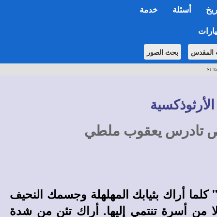
ريخ
أسئلة
خدمة
ارات
 المقدس
بحث الصور
St-Ta
الأرثوذكسية
ص تادرس يعقوب ملطي
كلما أراك بثيابك المهلهلة وجسمك النحيف
 من أسرة تنتمي إليها. أراك تئن من شدة