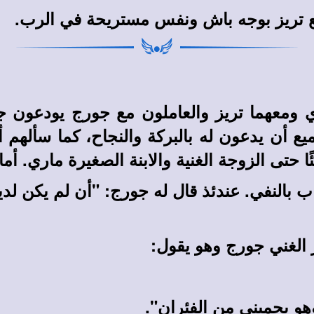
مع تريز بوجه باش ونفس مستريحة في الرب.
ي ومعهما تريز والعاملون مع جورج يودعون 
ع أن يدعون له بالبركة والنجاح، كما سألهم أن 
تى الزوجة الغنية والابنة الصغيرة ماري. أما و
ب بالنفي. عندئذ قال له جورج: "أن لم يكن لد
ر الغني جورج وهو يقول:
هو يحميني من الفئران".