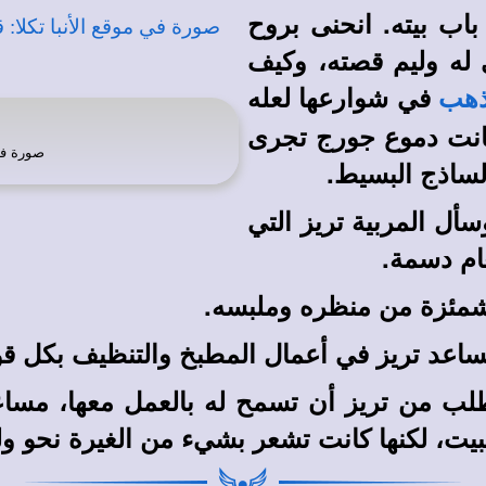
باب بيته. انحنى بروح
 له وليم قصته، وكيف
في شوارعها لعله
ذهب
 كانت دموع جورج تجرى
صورة ف
الساذج البسيط.
أل المربية تريز التي
ام دسمة.
مشمئزة من منظره وملبسه.
يساعد تريز في أعمال المطبخ والتنظيف بكل قو
لب من تريز أن تسمح له بالعمل معها، مساعد
يت، لكنها كانت تشعر بشيء من الغيرة نحو ول