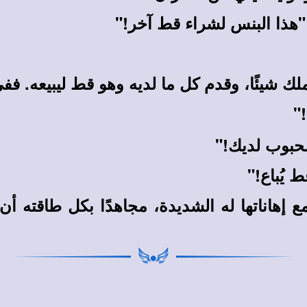
 "هذا البنس لشراء قط آخر!"
ك شيئًا، وقدم كل ما لديه وهو قط ليبيعه. ففي
"
حبوب لديك!"
 يُباع!"
مع إهاناتها له الشديدة، مجاهدًا بكل طاقته 