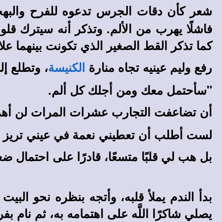
شعر كأن دقات الجرس تدعوه للفرح والبه
فاشلًا يهرب من الألم. وتذكر أنه سيترك قلو
كما تذكر القط الصغير الذي تكونت بينهما عل
رفع وليم عينيه تجاه منارة
، وتطلع إ
الكنيسة
"سأحتمل معك ومن أجلك كل ألم.
أن تضاعفت التجارب عشرات المرات لن أ
لست أطلب أن تعطيني نعمة في عيني تريز ا
بل هب لي قلبًا متسعًا، قادرًا على احتمال ضع
بدأ الندم يملأ قلبه، وأتجه بنظره نحو البيت
يصلي شاكرًا اللَّه على اهتمامه به، ثم نام بف