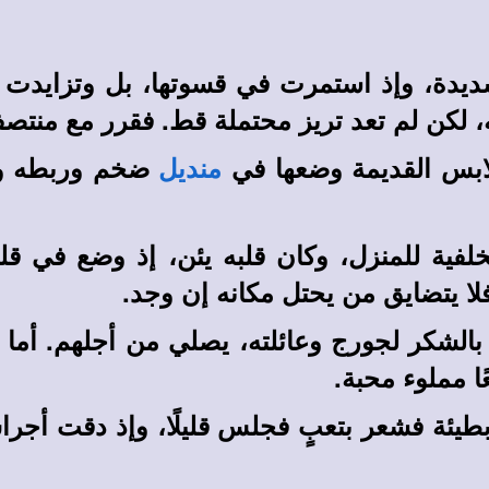
دة، وإذ استمرت في قسوتها، بل وتزايدت جد
لكن لم تعد تريز محتملة قط. فقرر مع منتصف
لابس القديمة وضعها في
ضخم وربطه وع
منديل
فية للمنزل، وكان قلبه يئن، إذ وضع في قلبه
فلا يتضايق من يحتل مكانه إن وجد.
بالشكر لجورج وعائلته، يصلي من أجلهم. أما 
عًا مملوء محبة.
يئة فشعر بتعبٍ فجلس قليلًا، وإذ دقت أجر