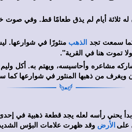
ن له ثلاثة أيام لم يذق طعامًا قط. وفي صو
 كما سمعت تجد
منثورًا في شوارعها. لي
الذهب
ا تموت هنا في القرية".
اركه مشاعره وأحاسيسه، ويهتم به. أكل وليم ك
ويغرف من ذهبها المنثور في شوارعها كما سمع
 بدأ يحني رأسه لعله يجد قطعة ذهبية في إحدى 
ى على
وقد ظهرت علامات البؤس الشديد 
الأرض