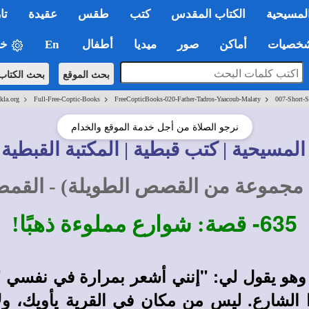
لمسيحية
الكتاب المقدس
كتب
طقس
عقيدة
تا
صيات
أماكن
صور
ميديا
أطفال
En
خي
بحث الموقع
بحث الكتاب
>
>
>
kla.org
Full-Free-Coptic-Books
FreeCopticBooks-020-Father-Tadros-Yaacoub-Malaty
007-Short-S
نرجو الصلاة من أجل خدمة الموقع والخدام
المسيحية | كتب قبطية | المكتبة القبطية 
مجموعة من القصص الطويلة) - القم
635-
قصة: شوارع مملوءة ذهبًا!
وهو يقول لي: "إنني أشعر بمرارة في نفسي " 
الشارع. ليس من مكان في القرية يأويك، ولا