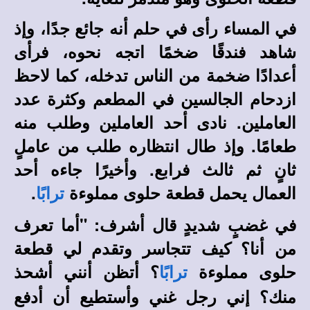
في المساء رأى في حلم أنه جائع جدًا، وإذ
شاهد فندقًا ضخمًا اتجه نحوه، فرأى
أعدادًا ضخمة من الناس تدخله، كما لاحظ
ازدحام الجالسين في المطعم وكثرة عدد
العاملين. نادى أحد العاملين وطلب منه
طعامًا. وإذ طال انتظاره طلب من عاملٍ
ثانٍ ثم ثالث فرابع. وأخيرًا جاءه أحد
العمال يحمل قطعة حلوى مملوءة
.
ترابًا
في غضبٍ شديدٍ قال أشرف: "أما تعرف
من أنا؟ كيف تتجاسر وتقدم لي قطعة
حلوى مملوءة
؟ أتظن أنني أشحذ
ترابًا
منك؟ إني رجل غني وأستطيع أن أدفع