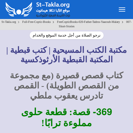
Togg
navig
>
>
>
St-Takla.org
Full-Free-Coptic-Books
FreeCopticBooks-020-Father-Tadros-Yaacoub-Malaty
007-
Short-Stories
نرجو الصلاة من أجل خدمة الموقع والخدام
مكتبة الكتب المسيحية | كتب قبطية |
المكتبة القبطية الأرثوذكسية
كتاب قصص قصيرة (مع مجموعة
من القصص الطويلة) - القمص
تادرس يعقوب ملطي
369-
قصة: قطعة حلوى
مملوءة ترابًا!