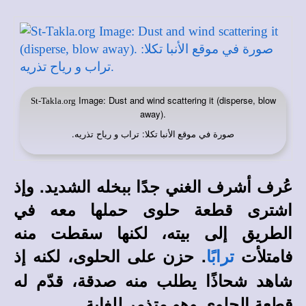
Image: Dust and wind scattering it (disperse, blow
St-Takla.org
away).
صورة في
: تراب و رياح تذريه.
موقع الأنبا تكلا
عُرف أشرف الغني جدًا ببخله الشديد. وإذ
اشترى قطعة حلوى حملها معه في
الطريق إلى بيته، لكنها سقطت منه
فامتلأت
. حزن على الحلوى، لكنه إذ
ترابًا
شاهد شحاذًا يطلب منه صدقة، قدّم له
قطعة الحلوى وهو متذمر للغاية.