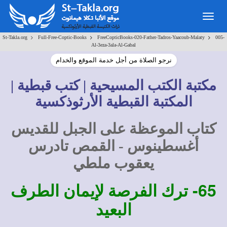
Togg
navig
>
>
>
St-Takla.org
Full-Free-Coptic-Books
FreeCopticBooks-020-Father-Tadros-Yaacoub-Malaty
005-
Al-3eza-3ala-Al-Gabal
نرجو الصلاة من أجل خدمة الموقع والخدام
مكتبة الكتب المسيحية | كتب قبطية |
المكتبة القبطية الأرثوذكسية
كتاب الموعظة على الجبل للقديس
أغسطينوس - القمص تادرس
يعقوب ملطي
65-
ترك الفرصة لإيمان الطرف
البعيد