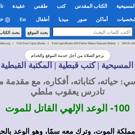
لمسيحية
الكتاب المقدس
كتب
طقس
عقيدة
تا
صيات
أماكن
صور
ميديا
أطفال
En
خي
بحث الموقع
بحث الكتاب
>
>
>
Takla.org
Full-Free-Coptic-Books
FreeCopticBooks-020-Father-Tadros-Yaacoub-Malaty
004-St-Afr
نرجو الصلاة من أجل خدمة الموقع والخدام
المسيحية | كتب قبطية | المكتبة القبطية 
ي: حياته، كتاباته، أفكاره، مع مقدمة
تادرس يعقوب ملطي
100-
الوعد الإلهي القاتل للموت
ملكة الموت، وترك معه سمًا، وهو الوعد بالحيا