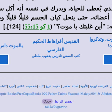
ذي يُعطى للحياة، ويدرك في نفسه أنه أكل سمً
عضائه، حتى ينحل كيان الجسم قليلًا قليلًا
ه: "أين غلبتك يا موت؟" (
) [124].]
1 كو 55:15
ت، وتذكروا
القديس أفراهاط الحكيم
ة!
بالموت داس
الفارسي
كتب القمص تادرس يعقوب ملطي
|
|
|
|
|
|
|
|
|
|
|
ر
القراءات اليومية
الأجبية
أسئلة
طقس
عقيدة
تاريخ
كتب
شخصيات
كنائس
أديرة
كلمات 
e-Coptic-Books/FreeCopticBooks-020-Father-Tadros-Yaacoub-Malaty/004-St-Afraha
تقصير الرابط:
Copy
tak.la/9vgnzww