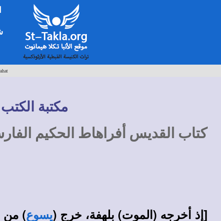
ا
شخ
ahat
مكتبة الكتب 
كتاب القديس أفراهاط الحكيم الفارس
[إذ أخرجه (الموت) بلهفة، خرج (
) من م
يسوع