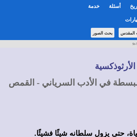
ريخ
أسئلة
خدمة
ارات
 المقدس
بحث الصور
St-
الأرثوذكسية
 مبسطة في الأدب السرياني - القمص
ة، حتى يزول سلطانه شيئًا فشيئًا.