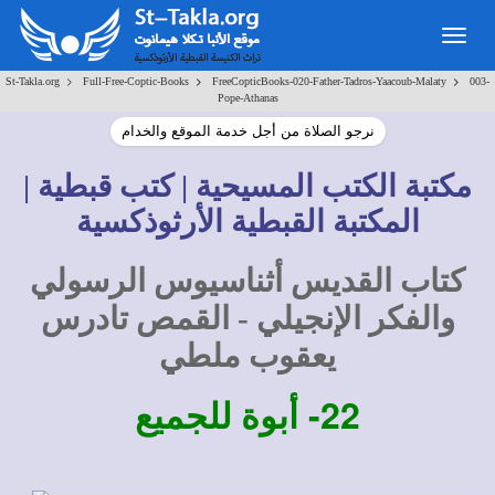
Togg
navig
>
>
>
St-Takla.org
Full-Free-Coptic-Books
FreeCopticBooks-020-Father-Tadros-Yaacoub-Malaty
003-
Pope-Athanas
نرجو الصلاة من أجل خدمة الموقع والخدام
مكتبة الكتب المسيحية | كتب قبطية |
المكتبة القبطية الأرثوذكسية
كتاب القديس أثناسيوس الرسولي
والفكر الإنجيلي - القمص تادرس
يعقوب ملطي
22-
أبوة للجميع