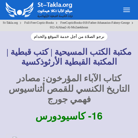
Togg
navig
>
>
>
St-Takla.org
Full-Free-Coptic-Books
FreeCopticBooks-018-Father-Athanasius-Fahmy-George
012-AlAbaa2-Al-Mo2arekhoun
نرجو الصلاة من أجل خدمة الموقع والخدام
مكتبة الكتب المسيحية | كتب قبطية |
المكتبة القبطية الأرثوذكسية
كتاب الآباء المؤرخون: مصادر
التاريخ الكنسي للقمص أثناسيوس
فهمي جورج
16-
كاسيودورس