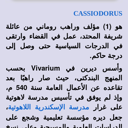
CASSIODORUS
هو (1) مؤلف وراهب روماني من عائلة
شريفة المحتد، عمل في القضاء وارتقى
في الدرجات السياسية حتى وصل إلى
درجة حاكم.
وأسس ديرين في
Vivarium
بحسب
المنهج البندكتى، حيث صار راهبًا بعد
تقاعده عن الأعمال العامة سنة 540 م،
وإذ لم يوفق في تأسيس مدرسة لاهوتية
على غرار
،
مدرسة الإسكندرية اللاهوتية
جعل ديره مؤسسة تعليمية وشجع على
الدراسات العلمية والمسيحية وعلى نسخ