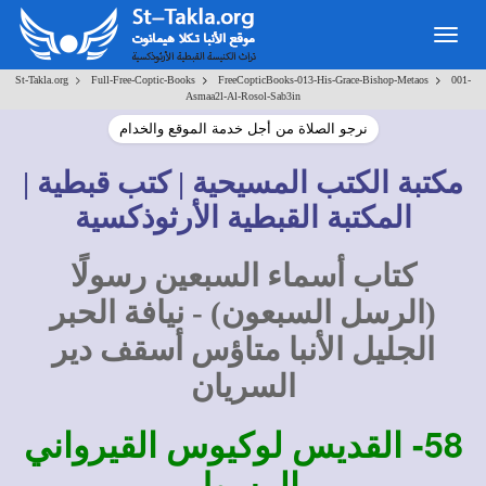
Togg
navig
>
>
>
St-Takla.org
Full-Free-Coptic-Books
FreeCopticBooks-013-His-Grace-Bishop-Metaos
001-
Asmaa2l-Al-Rosol-Sab3in
نرجو الصلاة من أجل خدمة الموقع والخدام
مكتبة الكتب المسيحية | كتب قبطية |
المكتبة القبطية الأرثوذكسية
كتاب أسماء السبعين رسولًا
(الرسل السبعون) - نيافة الحبر
الجليل الأنبا متاؤس أسقف دير
السريان
58-
القديس لوكيوس القيرواني