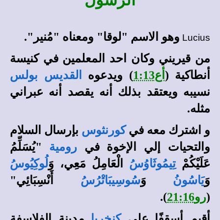
الرسول
وهو الاسم "لوقا" ومعناه "مُنير".
Lucius
من قيريني وكان احد المعلمين في كنيسة
أنطاكية (
أع1:13
) ويدعوه
القديس بولس
نسيبه ويعتقد بذلك أنه يقصد أنه عبراني
مثله.
و اشترك معه في
كورنثوس
بإرسال السلام
والتحيات إلي الإخوة في
رومية
"
يُسَلِّمُ
عَلَيْكُمْ
تِيمُوثَاوُسُ
الْعَامِلُ مَعِي، وَ
لُوكِيُوسُ
وَ
يَاسُونُ
وَ
سُوسِيبَاتْرُسُ
أَنْسِبَائِي"
(
رو21:16
).
أقيم أسقفًا علي
كنخريا
مدينة الفلاسفة