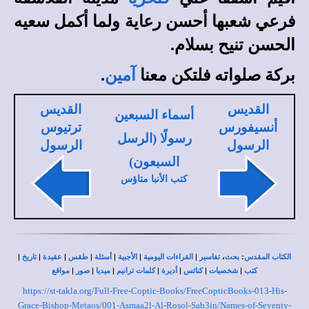
فرعي شعبها أحسن رعاية ولما أكمل سعيه
الحسن تنيح بسلام.
بركة صلواته فلتكن معنا
آمين
.
القديس
القديس
أسماء السبعين
أنسيفورس
ترتيوس
رسولًا (الرسل
الرسول
الرسول
السبعون)
كتب الأنبا متاؤس
|
|
|
|
|
|
|
،
:
الكتاب المقدس
بحث
تفاسير
القراءات اليومية
الأجبية
أسئلة
طقس
عقيدة
تاريخ
|
|
|
|
|
|
|
كتب
شخصيات
كنائس
أديرة
كلمات ترانيم
ميديا
صور
مواقع
https://st-takla.org/Full-Free-Coptic-Books/FreeCopticBooks-013-His-
Grace-Bishop-Metaos/001-Asmaa2l-Al-Rosol-Sab3in/Names-of-Seventy-