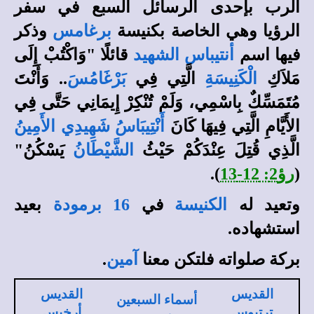
الرب بإحدى الرسائل السبع في سفر
الرؤيا وهي الخاصة بكنيسة
برغامس
وذكر
فيها اسم
أنتيباس الشهيد
قائلًا "
وَاكْتُبْ إِلَى
مَلاَكِ
الْكَنِيسَةِ
الَّتِي فِي
بَرْغَامُسَ
.. وَأَنْتَ
مُتَمَسِّكٌ بِاسْمِي، وَلَمْ تُنْكِرْ إِيمَانِي حَتَّى فِي
الأَيَّامِ الَّتِي فِيهَا كَانَ
أَنْتِيبَاسُ شَهِيدِي الأَمِينُ
الَّذِي قُتِلَ عِنْدَكُمْ حَيْثُ
الشَّيْطَانُ
يَسْكُنُ"
(
رؤ2: 12-13
).
وتعيد له
الكنيسة
في
16 برمودة
بعيد
استشهاده.
بركة صلواته فلتكن معنا
آمين
.
القديس
القديس
أسماء السبعين
ترتيوس
أرخبس