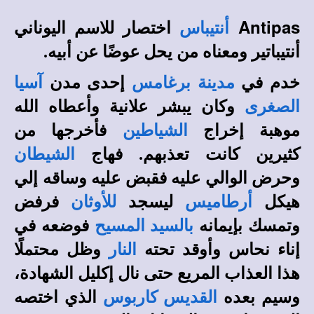
Antipas
أنتيباس
اختصار للاسم اليوناني
أنتيباتير ومعناه من يحل عوضًا عن أبيه.
خدم في
مدينة برغامس
إحدى مدن
آسيا
الصغرى
وكان يبشر علانية وأعطاه الله
موهبة إخراج
الشياطين
فأخرجها من
كثيرين كانت تعذبهم. فهاج
الشيطان
وحرض الوالي عليه فقبض عليه وساقه إلي
هيكل
أرطاميس
ليسجد
للأوثان
فرفض
وتمسك بإيمانه
بالسيد المسيح
فوضعه في
إناء نحاس وأوقد تحته
النار
وظل محتملًا
هذا العذاب المريع حتى نال إكليل الشهادة،
وسيم بعده
القديس كاربوس
الذي اختصه