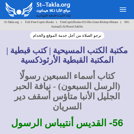
Togg
navig
>
>
>
St-Takla.org
Full-Free-Coptic-Books
FreeCopticBooks-013-His-Grace-Bishop-Metaos
001-
Asmaa2l-Al-Rosol-Sab3in
نرجو الصلاة من أجل خدمة الموقع والخدام
مكتبة الكتب المسيحية | كتب قبطية |
المكتبة القبطية الأرثوذكسية
كتاب أسماء السبعين رسولًا
(الرسل السبعون) - نيافة الحبر
الجليل الأنبا متاؤس أسقف دير
السريان
56-
القديس أنتيباس الرسول