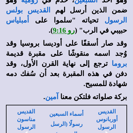
وهو أحد
السبعين
، خدم في
رومية
وهو
ضمن الذين أرسل لهم
القديس بولس
الرسول
تحياته "سلموا على
أمبلياس
حبيبي في الرب" (
رو 9:16
).
وقد صار أسقفًا على أوديسا بروسيا وقد
وُجد اسمه منقوشًا على مقبرة قديمة
بروما
ترجع إلى نهاية القرن الأول، وقد
دفن في هذه المقبرة بعد أن سُفك دمه
شهادة للمسيح.
بركة صلواته فلتكن معنا
آمين
.
القديس
القديس
أسماء السبعين
أوربانوس
مناسون
رسولًا (الرسل
الرسول
الرسول