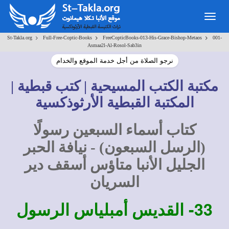
Togg
navig
>
>
>
St-Takla.org
Full-Free-Coptic-Books
FreeCopticBooks-013-His-Grace-Bishop-Metaos
001-
Asmaa2l-Al-Rosol-Sab3in
نرجو الصلاة من أجل خدمة الموقع والخدام
مكتبة الكتب المسيحية | كتب قبطية |
المكتبة القبطية الأرثوذكسية
كتاب أسماء السبعين رسولًا
(الرسل السبعون) - نيافة الحبر
الجليل الأنبا متاؤس أسقف دير
السريان
33-
القديس أمبلياس الرسول