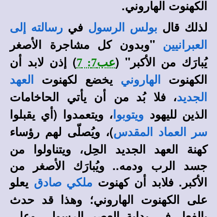
الكهنوت الهاروني.
لذلك قال
في
بولس الرسول
رسالته إلى
"وبدون كل مشاجرة الأصغر
العبرانيين
يُبارَك من الأكبر" (
) إذن لابد أن
عب7: 7
الكهنوت
يخضع لكهنوت
الهاروني
العهد
، فلا بُد من أن يأتي الحاخامات
الجديد
الذين لليهود
، ويتعمدوا (أي يقبلوا
ويتوبوا
)، ويُصلّى لهم رؤساء
سر العماد المقدس
كهنة العهد الجديد الحِل، ويتناولوا من
جسد الرب ودمه.. ويُبارَك الأصغر من
الأكبر. فلابد أن كهنوت
يعلو
ملكي صادق
على الكهنوت الهاروني؛ وهذا قد حدث
بالفعل في بداية العصر الرسولي وعلى