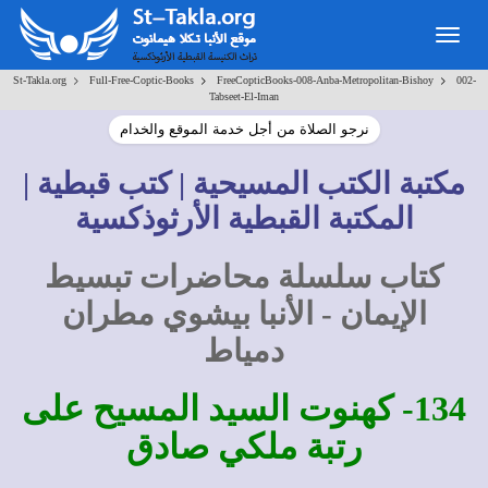
Togg
navig
>
>
>
St-Takla.org
Full-Free-Coptic-Books
FreeCopticBooks-008-Anba-Metropolitan-Bishoy
002-
Tabseet-El-Iman
نرجو الصلاة من أجل خدمة الموقع والخدام
مكتبة الكتب المسيحية | كتب قبطية |
المكتبة القبطية الأرثوذكسية
كتاب سلسلة محاضرات تبسيط
الإيمان - الأنبا بيشوي مطران
دمياط
134- كهنوت السيد المسيح على
رتبة ملكي صادق