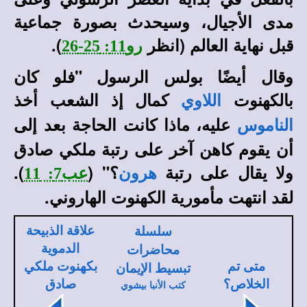
مدى الأجيال، وسيحدث بصورة جماعية
قبل نهاية العالم (انظر
).
رو11: 25-26
وقال أيضًا بولس الرسول "فلو كان
بالكهنوت
كمال إذ الشعب أخذ
اللاوي
عليه، ماذا كانت الحاجة بعد إلى
الناموس
أن يقوم كاهن آخر على رتبة ملكي صادق
ولا يقال على رتبة
؟" (
).
هرون
عب7: 11
لقد انتهت مأمورية الكهنوت الهاروني.
علاقة الذبيحة
سلسلة
الدموية
محاضرات
متى تم
بكهنوت ملكي
تبسيط الإيمان
الخلاص؟
صادق
كتب الأنبا بيشوي