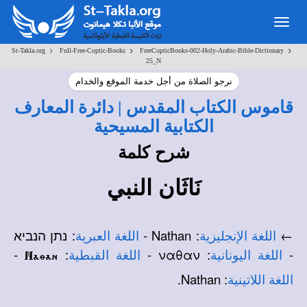
Toggle
navigation
>
>
>
St-Takla.org
Full-Free-Coptic-Books
FreeCopticBooks-002-Holy-Arabic-Bible-Dictionary
25_N
نرجو الصلاة من أجل خدمة الموقع والخدام
قاموس الكتاب المقدس | دائرة المعارف
الكتابية المسيحية
شرح كلمة
نَاثَان النبي
←
: Nathan -
: נתן הנביא
اللغة الإنجليزية
اللغة العبرية
-
:
: ναθαν -
-
اللغة اليونانية
اللغة القبطية
Naqan
: Nathan.
اللغة اللاتينية