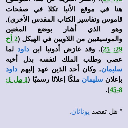
هنا في
في صفحات
موقع الأنبا تكلا
قاموس وتفاسير الكتاب المقدس الأخرى).
وهو الذي أشار بوضع المغنين
والموسيقيين من اللاويين في الهيكل (
2 أخ
). وقد عارَض أدونيا ابن
لما
29: 25
داود
عصى وطلب الملك لنفسه بدل أخيه
. وكان أحد الذين عهد إليهم
سليمان
داود
بإعلان
ملكًا إعلانًا رسميًا (
سليمان
1 مل 1:
).
8-45
* هل تقصد
.
يوناثان