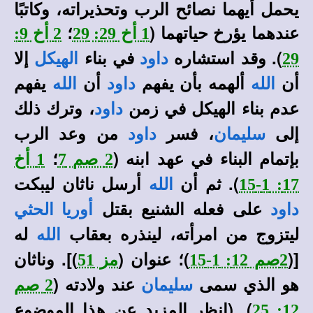
يحمل أيهما نصائح الرب وتحذيراته، وكاتبًا
عندهما يؤرخ حياتهما (
؛
1 أخ 29: 29
2 أخ 9:
). وقد استشاره
في بناء
إلا
29
داود
الهيكل
أن
ألهمه بأن يفهم
أن
يفهم
الله
داود
الله
عدم بناء الهيكل في زمن
، وترك ذلك
داود
إلى
، فسر
من وعد الرب
سليمان
داود
بإتمام البناء في عهد ابنه (
؛
2 صم 7
1 أخ
). ثم أن
أرسل ناثان ليبكت
17: 1-15
الله
على فعله الشنيع بقتل
داود
أوريا الحثي
ليتزوج من امرأته، لينذره بعقاب
له
الله
[(
)؛ عنوان (
)]. وناثان
2صم 12: 1-15
مز 51
هو الذي سمى
عند ولادته (
سليمان
2 صم
)
. (انظر المزيد عن هذا الموضوع
12: 25