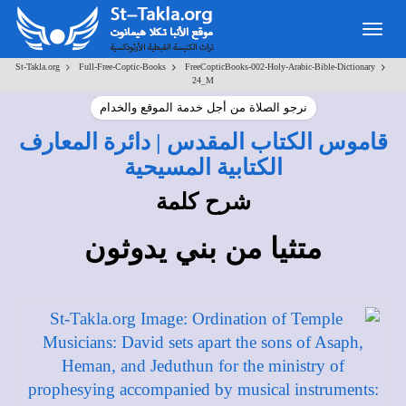
Toggle
navigation
>
>
>
St-Takla.org
Full-Free-Coptic-Books
FreeCopticBooks-002-Holy-Arabic-Bible-Dictionary
24_M
نرجو الصلاة من أجل خدمة الموقع والخدام
قاموس الكتاب المقدس | دائرة المعارف
الكتابية المسيحية
شرح كلمة
متثيا من بني يدوثون