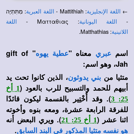
←
: Mattithiah -
: מַתִּתְיָה
اللغة الإنجليزية
اللغة العبرية
: Ματταθιας -
-
اللغة اليونانية
اللغة
: Matthathias.
اللاتينية
اسم
معناه "
" gift of
عبري
عطية
يهوه
Jah، وهو اسم:
متثيا من
، الذين كانوا تحت يد
بني يدوثون
أبيهم للحمد والتسبيح للرب بالعود (
1 أخ
). وقد أُخْتِير بالقسمة ليكون قائدًا
25: 3
للفرقة الرابعة عشرة، ومعه بنوه وأخوته
اثنا عشر (
). ويري البعض أنه
1 أخ 25: 21
.
هو نفسه متثيا المذكور في البند السابق