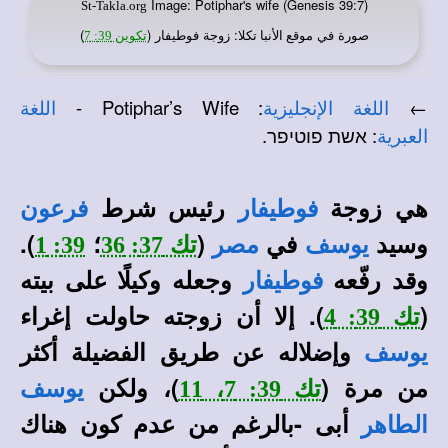
Image: Potiphar's wife (Genesis 39:7)
St-Takla.org
صورة في
: زوجة فوطيفار (
)
موقع الأنبا تكلا
تكوين 39: 7
: Potiphar’s Wife -
←
اللغة الإنجليزية
اللغة
: אשת פוטיפר.
العبرية
هي زوجة
رئيس شرط
فوطيفار
فرعون
وسيد
في
(
؛
).
يوسف
مصر
تك 37: 36
39: 1
وقد رفّعه
وجعله وكيلًا على بيته
فوطيفار
(
). إلا أن زوجته حاولت إغراء
تك 39: 4
وإضلاله عن طريق الفضيلة أكثر
يوسف
من مرة (
)، ولكن
تك 39: 7، 11
يوسف
أبى -بالرغم من عدم كون هناك
الطاهر