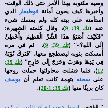
وصية مكتوبة بهذا الأمر حتى ذلك الوقت-
وأخبرها كيف يخون أمانة
الذي
فوطيفار
استأمنه على بيته كله ولم يمسك شيء
عنه (
)، وقال كلمته الشهيرة:
تك 39: 9
"
فَكَيْفَ أَصْنَعُ هذَا الشَّرَّ الْعَظِيمَ وَأُخْطِئُ
إِلَى اللهِ؟»" (
). ثم في مرة
تك 39: 9
أمسكت بثوبه ليضطجع معها، "
فَتَرَكَ ثَوْبَهُ
فِي يَدِهَا وَهَرَبَ وَخَرَجَ إِلَى خَارِجٍ" (
تك 39:
)،
فلما فشلت محاولتها حملت زوجها
12
على
بتهمة كانت تعلم أن
سجنه
يوسف
كان بريئًا منها (
).
تك 39: 1-20
_____
* للباحثين
:
اسمها حسب القرآن الكريم أو كتب