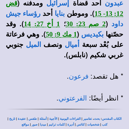
أحد قضاة
ومدفنه (
عبدون
إسرائيل
قض
). وموطن
أحد
12: 13- 15
بنايا
رؤساء جيش
(
؛
). وقد
داود
2 صم 23: 30
1 أخ 27: 14
حصّنها
(
). وهي فرعاتة
بكيديس
1 مك 9: 50
على بُعْد سبعة
ونصف
جنوبي
أميال
الميل
غربي شكيم (نابلس).
* هل تقصد:
.
فرعون
* انظر أيضًا:
.
الفرعتوني
|
|
|
|
|
|
|
،
:
الكتاب المقدس
بحث
تفاسير
القراءات اليومية
الأجبية
أسئلة
طقس
عقيدة
تاريخ
|
|
|
|
|
|
|
كتب
شخصيات
كنائس
أديرة
كلمات ترانيم
ميديا
صور
مواقع