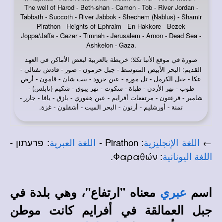
The well of Harod - Beth-shan - Camon - Tob - River Jordan -
Tabbath - Succoth - River Jabbok - Shechem (Nablus) - Shamir
- Pirathon - Heights of Ephraim - En Hakkore - Bezek -
Joppa/Jaffa - Gezer - Timnah - Jerusalem - Arnon - Dead Sea -
Ashkelon - Gaza.
صورة في
: خريطة بالعربية لبعض الأماكن في العهد
موقع الأنبا تكلا
القديم: البحر الأبيض المتوسط - جبل حرمون - صور - قادش نفتالي -
عكا - جبل الكرمل - تل مورة - عين حرود - بيت شان - قامون - أرض
طوب - نهر الأردن - طباة - سكوت - نهر يبوق - شكيم (نابلس) -
شامير - فرعتون - مرتفعات أفرايم - عين هقوري - بازق - يافا - جازر -
تمنة - أورشليم - أرنون - البحر الميت - أشقلون - غزة.
←
: Pirathon -
: פרעתון -
اللغة الإنجليزية
اللغة العبرية
: Φαραθών.
اللغة اليونانية
اسم
معناه "ارتفاع"، وهي بلدة في
عبري
جبل العمالقة في أفرايم كانت موطن