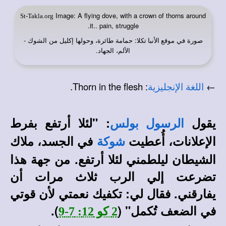
Image: A flying dove, with a crown of thorns around
St-Takla.org
it.. pain, struggle.
صورة في
: حمامة طائرة، وحولها إكليل من الشوك -
موقع الأنبا تكلا
الألم، الجهاد.
: Thorn in the flesh.
←
اللغة الإنجليزية
يقول
: "لئلا أرتفع بفرط
الرسول
بولس
الإعلانات، أُعطيت
في الجسد، ملاك
شوكة
الشيطان ليلطمني لئلا أرتفع. من جهة هذا
تضرعت إلي الرب ثلاث مرات أن
يفارقني. فقال لي: تكفيك نعمتي لأن قوتي
في الضعف تُكمل" (
).
2 كو 12: 7-9