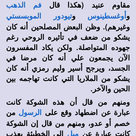
مقاوم عنيد (هكذا قال
فم الذهب
و
و
أوغسطينوس
تيودور الموبسستي
وغيرهم). وظن البعض المصلحين أنه كان
يشكو من ضعف في تأثيره الروحي رغم
جهوده المتواصلة. ولكن يكاد المفسرون
الآن يجمعون علي أنه كان مرضا في
الجسد، ويرجح أسير وليم رمزي أنه كان
يشكو من الملاريا التي كانت تهاجمه بين
الحين والآخر.
ومنهم من قال أن هذه الشوكة كانت
عبارة عن اضطهاد وقع على
من
الرسول
خصم أو عدو، ومنهم من قال إن الشوكة
كانت عبارة عن
إلى الخطيئة يعذب
ميل