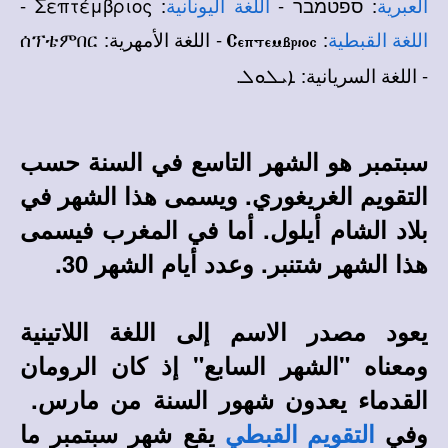
: ספטמבר -
: Σεπτέμβριος -
العبرية
اللغة اليونانية
:
- اللغة الأمهرية: ሰፕቴምበር
اللغة القبطية
Ceptembrioc
- اللغة السريانية: ܐܝܠܘܠ.
سبتمبر هو الشهر التاسع في السنة حسب
التقويم الغريغوري. ويسمى هذا الشهر في
بلاد الشام أيلول. أما في المغرب فيسمى
هذا الشهر شتنبر. وعدد أيام الشهر 30.
يعود مصدر الاسم إلى اللغة اللاتينية
ومعناه "الشهر السابع" إذ كان الرومان
القدماء يعدون شهور السنة من مارس.
وفي
يقع شهر سبتمبر ما
التقويم القبطي