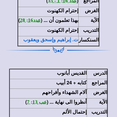
المراجع
(
)
عدد 16: 1 - 35
الغرض
إحترام الكهنوت
الآية
بهذا تعلمون أن ... (
)
عدد16: 28
التدريب
إحترام الكهنوت
السنكسار
ت. إبراهيم وإسحق ويعقوب
الدرس
القديس أبانوب
المراجع
كتابه + 24 أبيب
الغرض
آلام الشهداء وأفراحهم
الآية
أنظروا الى نهاية ... (
)
عب 13: 7
التدريب
إحتمال الألم