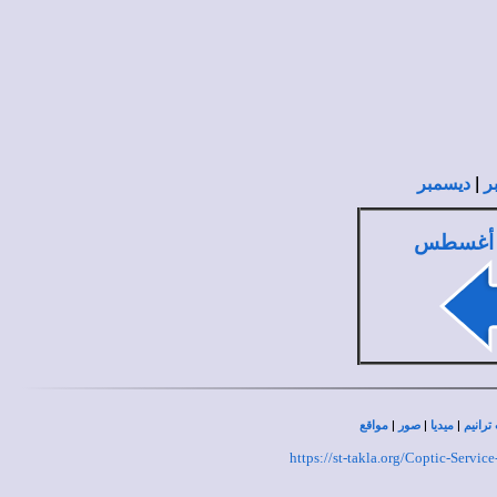
|
ر
ديسمبر
 أغسطس
|
|
|
ترانيم
ميديا
صور
مواقع
https://st-takla.org/Coptic-Ser