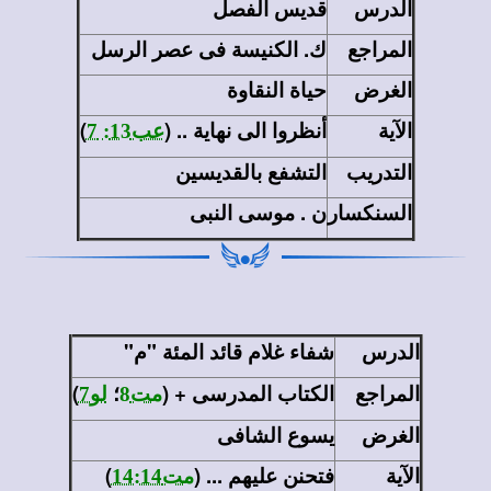
الدرس
قديس الفصل
المراجع
ك. الكنيسة فى عصر الرسل
الغرض
حياة النقاوة
الآية
أنظروا الى نهاية .. (
)
عب13: 7
التدريب
التشفع بالقديسين
السنكسار
ن . موسى النبى
الدرس
شفاء غلام قائد المئة "م"
المراجع
الكتاب المدرسى +
(
؛
)
مت8
لو7
الغرض
يسوع الشافى
الآية
فتحنن عليهم ... (
)
مت14:14