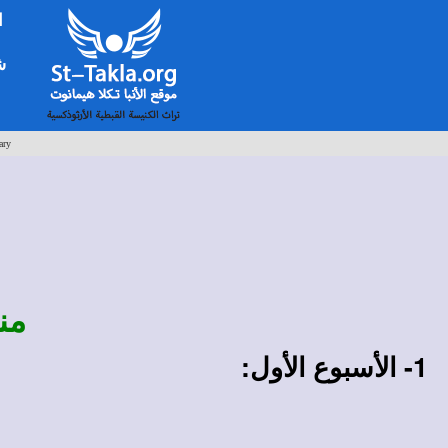
ا
شخ
ary
من
1- الأسبوع الأول: