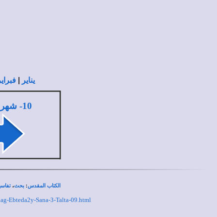
|
يناير
فبراير
10
- شهر 
،
:
الكتاب المقدس
بحث
تفاسي
ag-Ebteda2y-Sana-3-Talta-09.html