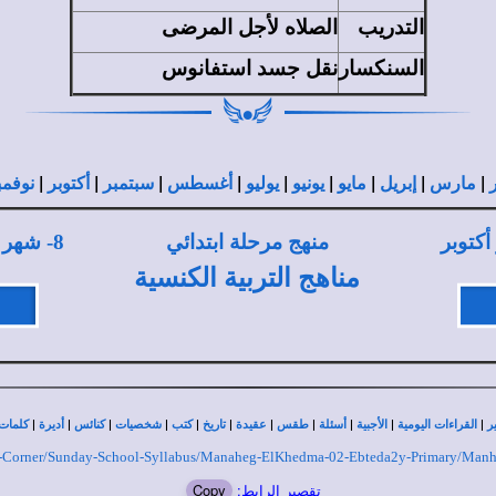
التدريب
الصلاه لأجل المرضى
السنكسار
نقل جسد استفانوس
|
|
|
|
|
|
|
|
|
مارس
إبريل
مايو
يونيو
يوليو
أغسطس
سبتمبر
أكتوبر
نوفمب
أكتوبر
منهج مرحلة ابتدائي
8
- شهر
مناهج التربية الكنسية
|
|
|
|
|
|
|
|
|
|
|
ر
القراءات اليومية
الأجبية
أسئلة
طقس
عقيدة
تاريخ
كتب
شخصيات
كنائس
أديرة
كلمات 
vice-Corner/Sunday-School-Syllabus/Manaheg-ElKhedma-02-Ebteda2y-Primary/Manh
تقصير الرابط:
Copy