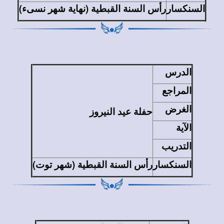
السنكسار
رأس السنة القبطية (نهاية شهر نسىء)
الدرس
المراجع
الغرض
حفلة عيد النيروز
الآية
التدريب
السنكسار
رأس السنة القبطية (شهر توت)