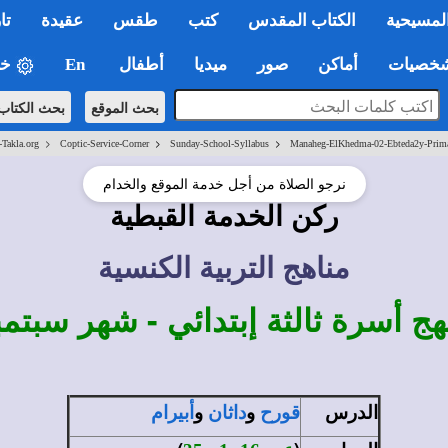
لمسيحية
الكتاب المقدس
كتب
طقس
عقيدة
تا
صيات
أماكن
صور
ميديا
أطفال
En
خي
بحث الموقع
بحث الكتاب
>
>
>
-Takla.org
Coptic-Service-Corner
Sunday-School-Syllabus
Manaheg-ElKhedma-02-Ebteda2y-Prim
نرجو الصلاة من أجل خدمة الموقع والخدام
ركن الخدمة القبطية
مناهج التربية الكنسية
هج أسرة ثالثة إبتدائي - شهر سبتمب
الدرس
و
و
قورح
داثان
أبيرام